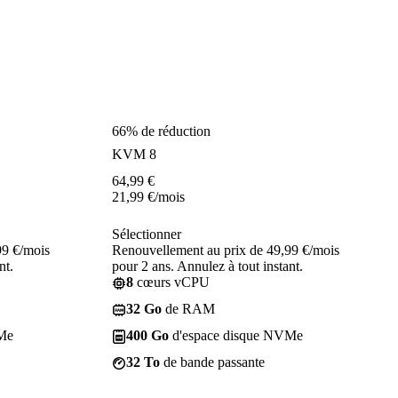
66% de réduction
KVM 8
64,99
€
21,99
€
/mois
Sélectionner
99 €/mois
Renouvellement au prix de 49,99 €/mois
nt.
pour 2 ans. Annulez à tout instant.
8
cœurs vCPU
32 Go
de RAM
Me
400 Go
d'espace disque NVMe
32 To
de bande passante