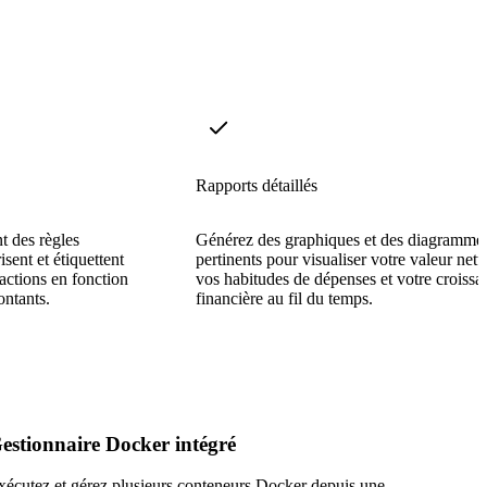
Rapports détaillés
t des règles
Générez des graphiques et des diagramme
sent et étiquettent
pertinents pour visualiser votre valeur nett
actions en fonction
vos habitudes de dépenses et votre croissa
ontants.
financière au fil du temps.
estionnaire Docker intégré
xécutez et gérez plusieurs conteneurs Docker depuis une