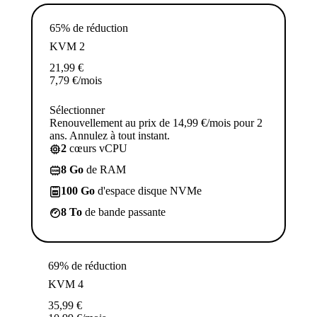
65% de réduction
KVM 2
21,99
€
7,79
€
/mois
Sélectionner
Renouvellement au prix de 14,99 €/mois pour 2
ans. Annulez à tout instant.
2
cœurs vCPU
8 Go
de RAM
100 Go
d'espace disque NVMe
8 To
de bande passante
69% de réduction
KVM 4
35,99
€