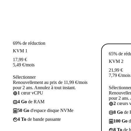
69% de réduction
KVM 1
65% de réd
17,99
€
KVM 2
5,49
€
/mois
21,99
€
7,79
€
/mois
Sélectionner
Renouvellement au prix de 11,99 €/mois
pour 2 ans. Annulez à tout instant.
Sélectionne
1
cœur vCPU
Renouvellem
pour 2 ans. 
4 Go
de RAM
2
cœurs 
50 Go
d'espace disque NVMe
8 Go
de
4 To
de bande passante
100 Go
d
8 To
de b