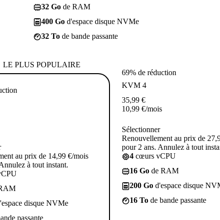
32 Go
de RAM
400 Go
d'espace disque NVMe
32 To
de bande passante
LE PLUS POPULAIRE
69% de réduction
KVM 4
uction
35,99
€
10,99
€
/mois
Sélectionner
Renouvellement au prix de 27,
r
pour 2 ans. Annulez à tout insta
ent au prix de 14,99 €/mois
4
cœurs vCPU
Annulez à tout instant.
16 Go
de RAM
vCPU
200 Go
d'espace disque NV
 RAM
16 To
de bande passante
'espace disque NVMe
ande passante