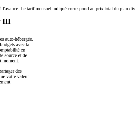
à l'avance. Le tarif mensuel indiqué correspond au prix total du plan di
 III
les auto-hébergée.
 budgets avec la
omptabilité en
de source et de
out moment.
partager des
que votre valeur
tement