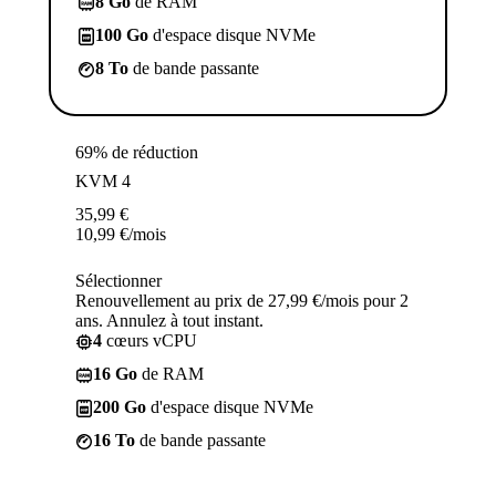
8 Go
de RAM
100 Go
d'espace disque NVMe
8 To
de bande passante
69% de réduction
KVM 4
35,99
€
10,99
€
/mois
Sélectionner
Renouvellement au prix de 27,99 €/mois pour 2
ans. Annulez à tout instant.
4
cœurs vCPU
16 Go
de RAM
200 Go
d'espace disque NVMe
16 To
de bande passante