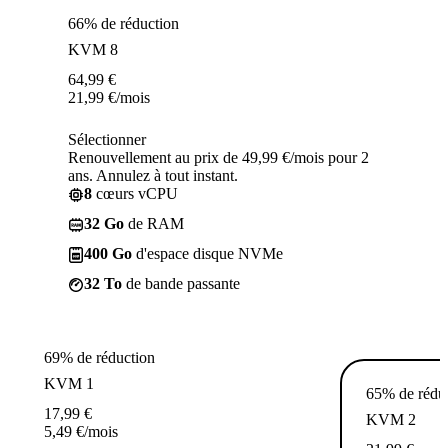
66% de réduction
KVM 8
64,99
€
21,99
€
/mois
Sélectionner
Renouvellement au prix de 49,99 €/mois pour 2
ans. Annulez à tout instant.
8
cœurs vCPU
32 Go
de RAM
400 Go
d'espace disque NVMe
32 To
de bande passante
69% de réduction
KVM 1
65% de rédu
17,99
€
KVM 2
5,49
€
/mois