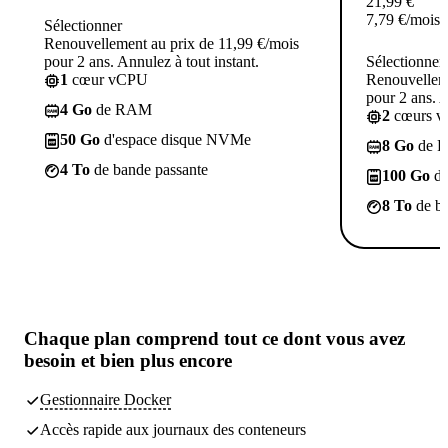
21,99
€
7,79
€
/mois
Sélectionner
Renouvellement au prix de 11,99 €/mois
pour 2 ans. Annulez à tout instant.
Sélectionner
1
cœur vCPU
Renouvelleme
pour 2 ans. A
4 Go
de RAM
2
cœurs 
50 Go
d'espace disque NVMe
8 Go
de 
4 To
de bande passante
100 Go
d'
8 To
de ba
Chaque plan comprend
tout ce dont vous avez
besoin
et bien plus encore
Gestionnaire Docker
Accès rapide aux journaux des conteneurs