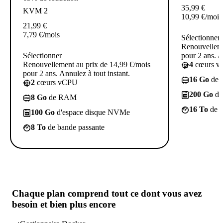
35,99
€
KVM 2
10,99
€
/mois
21,99
€
7,79
€
/mois
Sélectionner
Renouvelleme
Sélectionner
pour 2 ans. A
Renouvellement au prix de 14,99 €/mois
4
cœurs 
pour 2 ans. Annulez à tout instant.
16 Go
de
2
cœurs vCPU
200 Go
d'
8 Go
de RAM
16 To
de b
100 Go
d'espace disque NVMe
8 To
de bande passante
Chaque plan comprend
tout ce dont vous avez
besoin
et bien plus encore