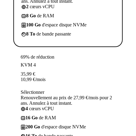
ans. Annulez à tout instant.
2
cœurs vCPU
8 Go
de RAM
100 Go
d'espace disque NVMe
8 To
de bande passante
69% de réduction
KVM 4
35,99
€
10,99
€
/mois
Sélectionner
Renouvellement au prix de 27,99 €/mois pour 2
ans. Annulez à tout instant.
4
cœurs vCPU
16 Go
de RAM
200 Go
d'espace disque NVMe
16 To
de bande passante