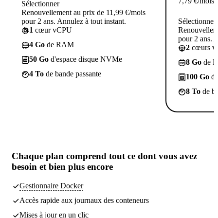
7,79
€
/mois
Sélectionner
Renouvellement au prix de 11,99 €/mois
pour 2 ans. Annulez à tout instant.
Sélectionner
1
cœur vCPU
Renouvelleme
pour 2 ans. A
4 Go
de RAM
2
cœurs 
50 Go
d'espace disque NVMe
8 Go
de 
4 To
de bande passante
100 Go
d'
8 To
de ba
Chaque plan comprend
tout ce dont vous avez
besoin
et bien plus encore
Gestionnaire Docker
Accès rapide aux journaux des conteneurs
Mises à jour en un clic