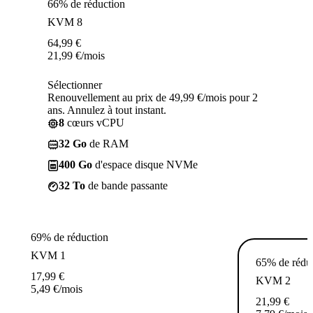
66% de réduction
KVM 8
64,99
€
21,99
€
/mois
Sélectionner
Renouvellement au prix de 49,99 €/mois pour 2
ans. Annulez à tout instant.
8
cœurs vCPU
32 Go
de RAM
400 Go
d'espace disque NVMe
32 To
de bande passante
69% de réduction
KVM 1
65% de rédu
17,99
€
KVM 2
5,49
€
/mois
21,99
€