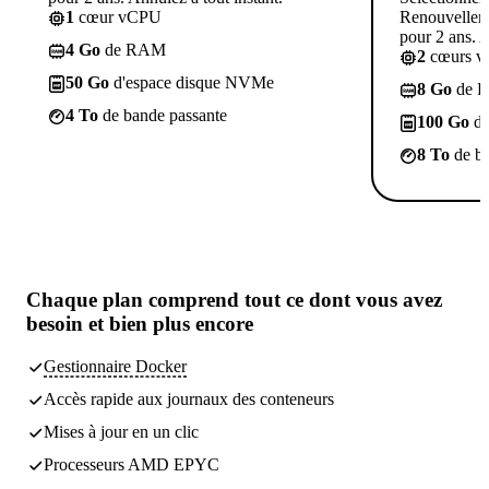
1
cœur vCPU
Renouvelleme
pour 2 ans. A
4 Go
de RAM
2
cœurs 
50 Go
d'espace disque NVMe
8 Go
de 
4 To
de bande passante
100 Go
d'
8 To
de ba
Chaque plan comprend
tout ce dont vous avez
besoin
et bien plus encore
Gestionnaire Docker
Accès rapide aux journaux des conteneurs
Mises à jour en un clic
Processeurs AMD EPYC