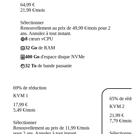
64,99
€
21,99
€
/mois
Sélectionner
Renouvellement au prix de 49,99 €/mois pour 2
ans. Annulez à tout instant.
8
cœurs vCPU
32 Go
de RAM
400 Go
d'espace disque NVMe
32 To
de bande passante
69% de réduction
KVM 1
65% de rédu
17,99
€
KVM 2
5,49
€
/mois
21,99
€
7,79
€
/mois
Sélectionner
Renouvellement au prix de 11,99 €/mois
pour 2 ans. Annulez à tout instant.
Sélectionner