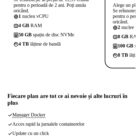
pentru o perioadă de 2 ani. Poți anula
Alege un pl
oricând.
Se reînnoieșt
1
nucleu vCPU
pentru o peri
oricând.
4 GB
RAM
2
nuclee 
50 GB
spațiu de disc NVMe
8 GB
RA
4 TB
lățime de bandă
100 GB
sp
8 TB
lăți
Fiecare plan are
tot ce ai nevoie
și alte lucruri în
plus
Manager Docker
Acces rapid la jurnalele containerelor
Update cu un click