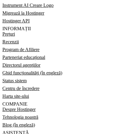
Instrument AI Creare Logo
Migrează la Hostinger
Hostinger API
INFORMAȚII
Prețuri
Recenzii
Program de Afiliere
Parteneriat educațional
Directorul agențiilor
Ghid funcționalități (în engleză)
Status sistem
Centru de încredere
Harta site-ului
COMPANIE
Despre Hostinger
Tehnologia noastră
Blog (în engleză)
ASISTENȚĂ