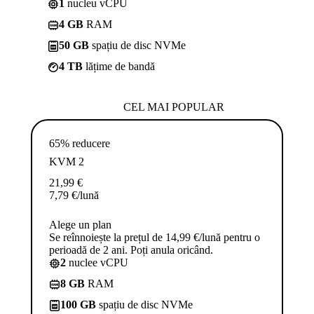
1
nucleu vCPU
4 GB
RAM
50 GB
spațiu de disc NVMe
4 TB
lățime de bandă
CEL MAI POPULAR
65% reducere
KVM 2
21,99
€
7,79
€
/lună
Alege un plan
Se reînnoiește la prețul de 14,99 €/lună pentru o
perioadă de 2 ani. Poți anula oricând.
2
nuclee vCPU
8 GB
RAM
100 GB
spațiu de disc NVMe