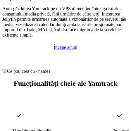
Auto-găzduirea Yamtrack pe un VPS îți menține întreaga istorie a
consumului media privată, fără urmărire de către terți. Integrarea
Jellyfin permite urmărirea automată a vizionărilor de pe serverul tău
media, vizualizarea calendarului îți arată lansările programate, iar
importul din Trakt, MAL și AniList face migrarea de la serviciile
existente simplă.
Începe acum
Funcționalități cheie ale Yamtrack
Urmărire multimedia
Integrare 