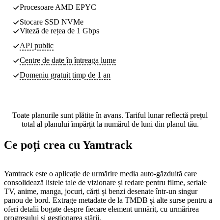
Procesoare AMD EPYC
Stocare SSD NVMe
Viteză de rețea de 1 Gbps
API public
Centre de date
în întreaga lume
Domeniu gratuit timp de 1 an
Toate planurile sunt plătite în avans. Tariful lunar reflectă prețul
total al planului împărțit la numărul de luni din planul tău.
Ce poți crea cu Yamtrack
Yamtrack este o aplicație de urmărire media auto-găzduită care
consolidează listele tale de vizionare și redare pentru filme, seriale
TV, anime, manga, jocuri, cărți și benzi desenate într-un singur
panou de bord. Extrage metadate de la TMDB și alte surse pentru a
oferi detalii bogate despre fiecare element urmărit, cu urmărirea
progresului și gestionarea stării.