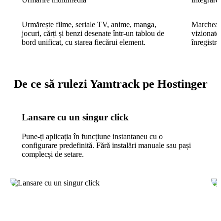
Urmărește filme, seriale TV, anime, manga,
Marchează
jocuri, cărți și benzi desenate într-un tablou de
vizionate 
bord unificat, cu starea fiecărui element.
înregistr
De ce să rulezi Yamtrack pe Hostinger
Lansare cu un singur click
Pune-ți aplicația în funcțiune instantaneu cu o
configurare predefinită. Fără instalări manuale sau pași
complecși de setare.