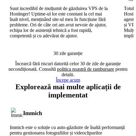
Sunt incredibil de mulțumit de găzduirea VPS de la
Totul 
Hostinger! Uptime-ul lor este constant la cel mai
Hostin
înalt nivel, menținând site-ul meu în funcțiune fără
agenți
probleme. Ori de câte ori am avut nevoie de ajutor,
și VPS
echipa lor de asistență tehnică a fost rapidă,
Mulțum
competentă și cu adevărat de ajutor.
implic
30 zile garanție
Încearcă fără riscuri datorită celor 30 de zile de garanție
necondiționată. Consultă
politica noastră de rambursare
pentru
detalii.
Începe acum
Explorează mai multe aplicații de
implementat
Immich
Immich este o soluție cu auto-găzduire de înaltă performanță
pentru gestionarea fotografiilor și videoclipurilor