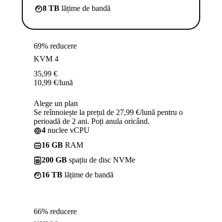
8 TB
lățime de bandă
69% reducere
KVM 4
35,99
€
10,99
€
/lună
Alege un plan
Se reînnoiește la prețul de 27,99 €/lună pentru o
perioadă de 2 ani. Poți anula oricând.
4
nuclee vCPU
16 GB
RAM
200 GB
spațiu de disc NVMe
16 TB
lățime de bandă
66% reducere