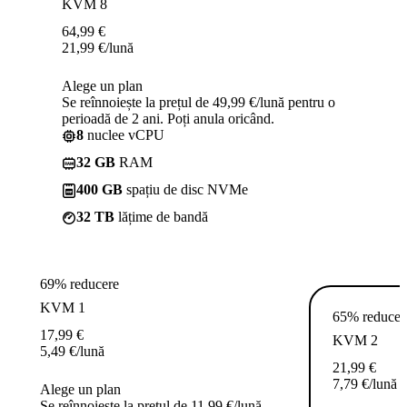
KVM 8
64,99
€
21,99
€
/lună
Alege un plan
Se reînnoiește la prețul de 49,99 €/lună pentru o
perioadă de 2 ani. Poți anula oricând.
8
nuclee vCPU
32 GB
RAM
400 GB
spațiu de disc NVMe
32 TB
lățime de bandă
69% reducere
KVM 1
65% reducer
17,99
€
KVM 2
5,49
€
/lună
21,99
€
7,79
€
/lună
Alege un plan
Se reînnoiește la prețul de 11,99 €/lună