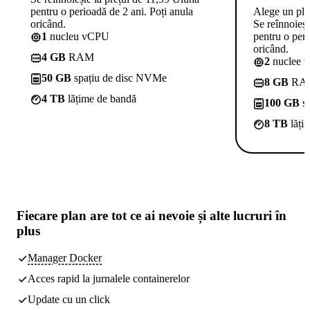
pentru o perioadă de 2 ani. Poți anula
Alege un pl
oricând.
Se reînnoieșt
1
nucleu vCPU
pentru o peri
oricând.
4 GB
RAM
2
nuclee 
50 GB
spațiu de disc NVMe
8 GB
RA
4 TB
lățime de bandă
100 GB
sp
8 TB
lăți
Fiecare plan are
tot ce ai nevoie
și alte lucruri în
plus
Manager Docker
Acces rapid la jurnalele containerelor
Update cu un click