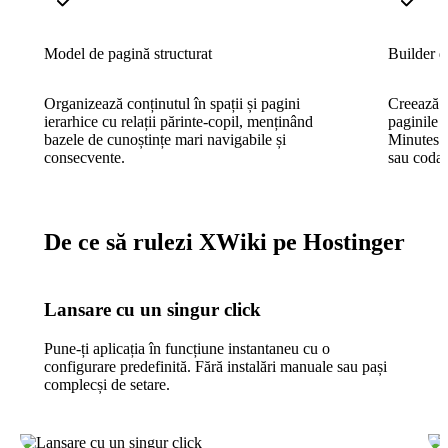
Model de pagină structurat
Builder de
Organizează conținutul în spații și pagini
Creează a
ierarhice cu relații părinte-copil, menținând
paginile 
bazele de cunoștințe mari navigabile și
Minutes —
consecvente.
sau codar
De ce să rulezi XWiki pe Hostinger
Lansare cu un singur click
Pune-ți aplicația în funcțiune instantaneu cu o
configurare predefinită. Fără instalări manuale sau pași
complecși de setare.