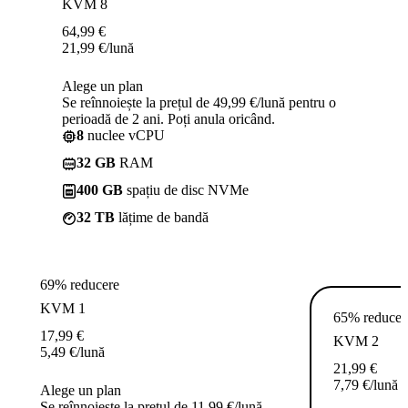
KVM 8
64,99
€
21,99
€
/lună
Alege un plan
Se reînnoiește la prețul de 49,99 €/lună pentru o
perioadă de 2 ani. Poți anula oricând.
8
nuclee vCPU
32 GB
RAM
400 GB
spațiu de disc NVMe
32 TB
lățime de bandă
69% reducere
KVM 1
65% reducer
17,99
€
KVM 2
5,49
€
/lună
21,99
€
7,79
€
/lună
Alege un plan
Se reînnoiește la prețul de 11,99 €/lună