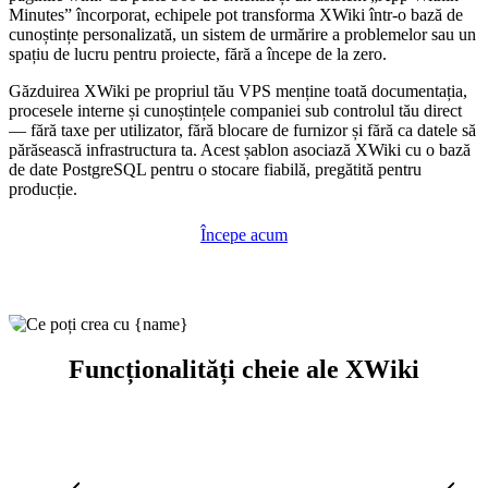
Minutes” încorporat, echipele pot transforma XWiki într-o bază de
cunoștințe personalizată, un sistem de urmărire a problemelor sau un
spațiu de lucru pentru proiecte, fără a începe de la zero.
Găzduirea XWiki pe propriul tău VPS menține toată documentația,
procesele interne și cunoștințele companiei sub controlul tău direct
— fără taxe per utilizator, fără blocare de furnizor și fără ca datele să
părăsească infrastructura ta. Acest șablon asociază XWiki cu o bază
de date PostgreSQL pentru o stocare fiabilă, pregătită pentru
producție.
Începe acum
Funcționalități cheie ale XWiki