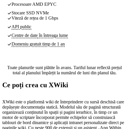
Procesoare AMD EPYC
Stocare SSD NVMe
Viteză de rețea de 1 Gbps
API public
Centre de date
în întreaga lume
Domeniu gratuit timp de 1 an
Toate planurile sunt plătite în avans. Tariful lunar reflectă prețul
total al planului împărțit la numărul de luni din planul tău.
Ce poți crea cu XWiki
XWiki este o platformă wiki de întreprindere cu sursă deschisă care
depășește documentația statică. Modelul său de pagină structurată
organizează conținutul în spații și pagini ierarhice, în timp ce un
motor de scriptare încorporat permite echipelor să construiască
tablouri de bord dinamice și aplicații intranet personalizate direct pe
paginile wiki. Cu peste 900 de extensii și un asistent „App Within