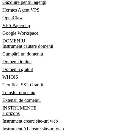
Găzduire pentru agenții
Hermes Agent VPS
OpenClaw
VPS Paperclip
Google Workspace
DOMENIU
Instrument căutare domenii
Cumpără un domeniu
Domenii ieftine
Domeniu gratuit
WHOIS
Certificat SSL Gratuit
Transfer domeniu
Extensii de domeniu
INSTRUMENTE
Horizons
Instrument creare site-uri web
Instrument AI creare site-uri web