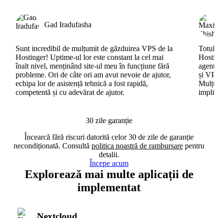
Gad Iradufasha
Sunt incredibil de mulțumit de găzduirea VPS de la
Totul 
Hostinger! Uptime-ul lor este constant la cel mai
Hostin
înalt nivel, menținând site-ul meu în funcțiune fără
agenți
probleme. Ori de câte ori am avut nevoie de ajutor,
și VPS
echipa lor de asistență tehnică a fost rapidă,
Mulțum
competentă și cu adevărat de ajutor.
implic
30 zile garanție
Încearcă fără riscuri datorită celor 30 de zile de garanție
necondiționată. Consultă
politica noastră de rambursare
pentru
detalii.
Începe acum
Explorează mai multe aplicații de
implementat
Nextcloud