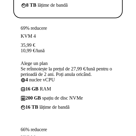
8 TB
lățime de bandă
69% reducere
KVM 4
35,99
€
10,99
€
/lună
Alege un plan
Se reînnoiește la prețul de 27,99 €/lună pentru o
perioadă de 2 ani. Poți anula oricând.
4
nuclee vCPU
16 GB
RAM
200 GB
spațiu de disc NVMe
16 TB
lățime de bandă
66% reducere