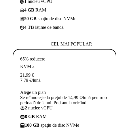
1
nucleu vCPU
4 GB
RAM
50 GB
spațiu de disc NVMe
4 TB
lățime de bandă
CEL MAI POPULAR
65% reducere
KVM 2
21,99
€
7,79
€
/lună
Alege un plan
Se reînnoiește la prețul de 14,99 €/lună pentru o
perioadă de 2 ani. Poți anula oricând.
2
nuclee vCPU
8 GB
RAM
100 GB
spațiu de disc NVMe