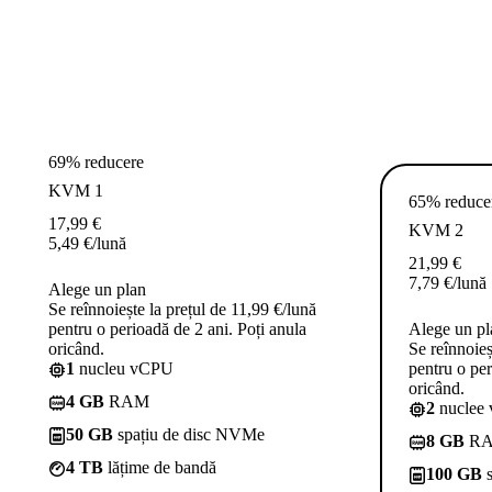
69% reducere
KVM 1
65% reduce
17,99
€
KVM 2
5,49
€
/lună
21,99
€
7,79
€
/lună
Alege un plan
Se reînnoiește la prețul de 11,99 €/lună
pentru o perioadă de 2 ani. Poți anula
Alege un pl
oricând.
Se reînnoieș
1
nucleu vCPU
pentru o per
oricând.
4 GB
RAM
2
nuclee
50 GB
spațiu de disc NVMe
8 GB
R
4 TB
lățime de bandă
100 GB
s