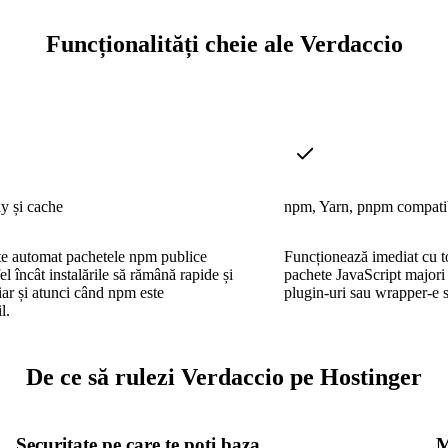
Funcționalități cheie ale Verdaccio
y și cache
npm, Yarn, pnpm compati
te automat pachetele npm publice
Funcționează imediat cu t
fel încât instalările să rămână rapide și
pachete JavaScript major
hiar și atunci când npm este
plugin-uri sau wrapper-e s
l.
De ce să rulezi Verdaccio pe Hostinger
Securitate pe care te poți baza
M