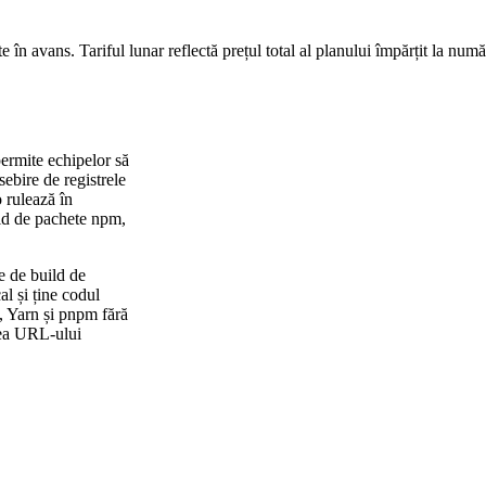
te în avans. Tariful lunar reflectă prețul total al planului împărțit la numă
permite echipelor să
ebire de registrele
 rulează în
pid de pachete npm,
e de build de
al și ține codul
m, Yarn și pnpm fără
area URL-ului