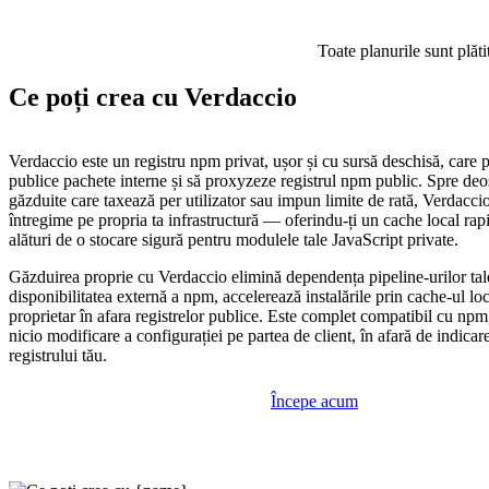
Toate planurile sunt plăti
Ce poți crea cu Verdaccio
Verdaccio este un registru npm privat, ușor și cu sursă deschisă, care 
publice pachete interne și să proxyzeze registrul npm public. Spre deos
găzduite care taxează per utilizator sau impun limite de rată, Verdaccio
întregime pe propria ta infrastructură — oferindu-ți un cache local ra
alături de o stocare sigură pentru modulele tale JavaScript private.
Găzduirea proprie cu Verdaccio elimină dependența pipeline-urilor tal
disponibilitatea externă a npm, accelerează instalările prin cache-ul loc
proprietar în afara registrelor publice. Este complet compatibil cu np
nicio modificare a configurației pe partea de client, în afară de indic
registrului tău.
Începe acum