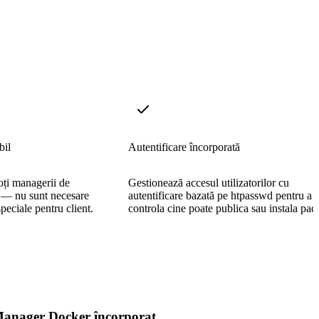
bil
Autentificare încorporată
oți managerii de
Gestionează accesul utilizatorilor cu
i — nu sunt necesare
autentificare bazată pe htpasswd pentru a
peciale pentru client.
controla cine poate publica sau instala pac
anager Docker încorporat