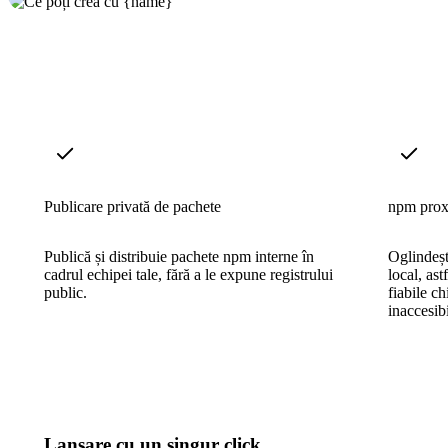
Publicare privată de pachete
npm prox
Publică și distribuie pachete npm interne în
Oglindeș
cadrul echipei tale, fără a le expune registrului
local, ast
public.
fiabile c
inaccesibi
Lansare cu un singur click