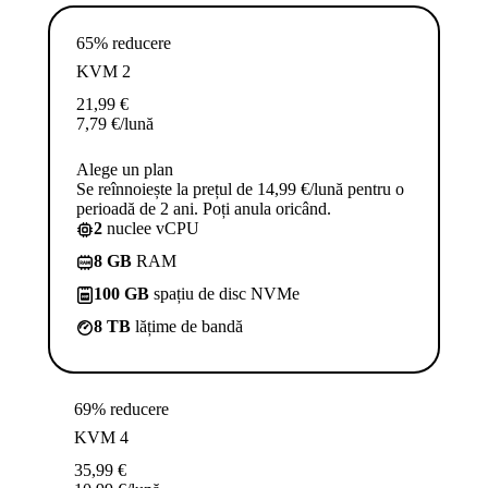
65% reducere
KVM 2
21,99
€
7,79
€
/lună
Alege un plan
Se reînnoiește la prețul de 14,99 €/lună pentru o
perioadă de 2 ani. Poți anula oricând.
2
nuclee vCPU
8 GB
RAM
100 GB
spațiu de disc NVMe
8 TB
lățime de bandă
69% reducere
KVM 4
35,99
€