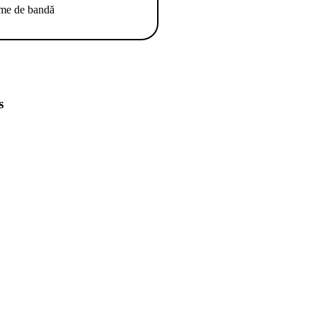
ime de bandă
s