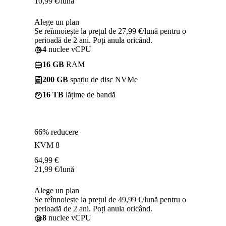
10,99
€
/lună
Alege un plan
Se reînnoiește la prețul de 27,99 €/lună pentru o
perioadă de 2 ani. Poți anula oricând.
4
nuclee vCPU
16 GB
RAM
200 GB
spațiu de disc NVMe
16 TB
lățime de bandă
66% reducere
KVM 8
64,99
€
21,99
€
/lună
Alege un plan
Se reînnoiește la prețul de 49,99 €/lună pentru o
perioadă de 2 ani. Poți anula oricând.
8
nuclee vCPU