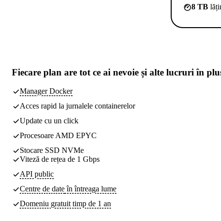
8 TB
lăț
Fiecare plan are
tot ce ai nevoie
și alte lucruri în plu
Manager Docker
Acces rapid la jurnalele containerelor
Update cu un click
Procesoare AMD EPYC
Stocare SSD NVMe
Viteză de rețea de 1 Gbps
API public
Centre de date
în întreaga lume
Domeniu gratuit timp de 1 an