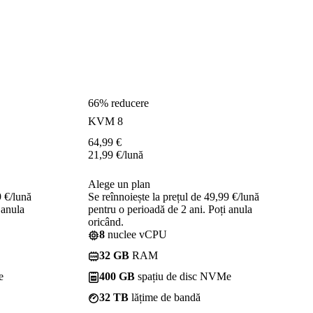
66% reducere
KVM 8
64,99
€
21,99
€
/lună
Alege un plan
9 €/lună
Se reînnoiește la prețul de 49,99 €/lună
 anula
pentru o perioadă de 2 ani. Poți anula
oricând.
8
nuclee vCPU
32 GB
RAM
e
400 GB
spațiu de disc NVMe
32 TB
lățime de bandă