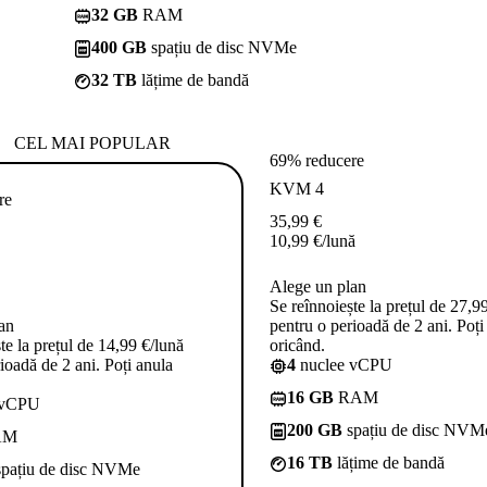
32 GB
RAM
400 GB
spațiu de disc NVMe
32 TB
lățime de bandă
CEL MAI POPULAR
69% reducere
KVM 4
re
35,99
€
10,99
€
/lună
Alege un plan
Se reînnoiește la prețul de 27,9
an
pentru o perioadă de 2 ani. Poți
te la prețul de 14,99 €/lună
oricând.
ioadă de 2 ani. Poți anula
4
nuclee vCPU
16 GB
RAM
 vCPU
200 GB
spațiu de disc NVM
AM
16 TB
lățime de bandă
pațiu de disc NVMe