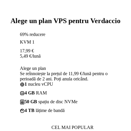
Alege un plan VPS pentru Verdaccio
69% reducere
KVM 1
17,99
€
5,49
€
/lună
Alege un plan
Se reînnoiește la prețul de 11,99 €/lună pentru o
perioadă de 2 ani. Poți anula oricând.
1
nucleu vCPU
4 GB
RAM
50 GB
spațiu de disc NVMe
4 TB
lățime de bandă
CEL MAI POPULAR