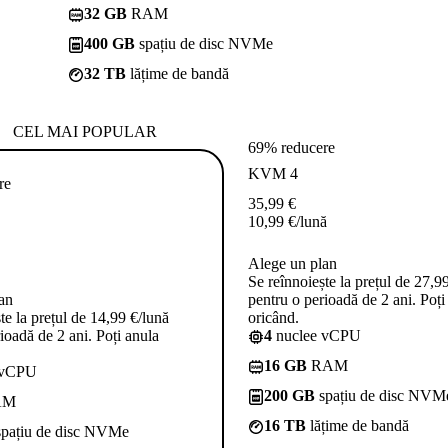
32 GB
RAM
400 GB
spațiu de disc NVMe
32 TB
lățime de bandă
CEL MAI POPULAR
69% reducere
KVM 4
re
35,99
€
10,99
€
/lună
Alege un plan
Se reînnoiește la prețul de 27,9
an
pentru o perioadă de 2 ani. Poți
te la prețul de 14,99 €/lună
oricând.
ioadă de 2 ani. Poți anula
4
nuclee vCPU
16 GB
RAM
 vCPU
200 GB
spațiu de disc NVM
AM
16 TB
lățime de bandă
pațiu de disc NVMe