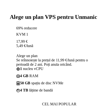
Alege un plan VPS pentru Unmanic
69% reducere
KVM 1
17,99
€
5,49
€
/lună
Alege un plan
Se reînnoiește la prețul de 11,99 €/lună pentru o
perioadă de 2 ani. Poți anula oricând.
1
nucleu vCPU
4 GB
RAM
50 GB
spațiu de disc NVMe
4 TB
lățime de bandă
CEL MAI POPULAR