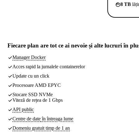
8 TB
lăț
Fiecare plan are
tot ce ai nevoie
și alte lucruri în plu
Manager Docker
Acces rapid la jurnalele containerelor
Update cu un click
Procesoare AMD EPYC
Stocare SSD NVMe
Viteză de rețea de 1 Gbps
API public
Centre de date
în întreaga lume
Domeniu gratuit timp de 1 an