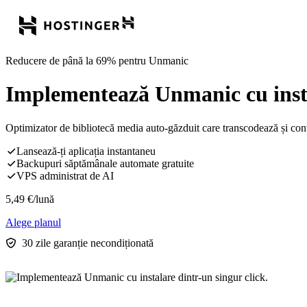
Reducere de până la 69% pentru Unmanic
Implementează Unmanic cu instal
Optimizator de bibliotecă media auto-găzduit care transcodează și conve
Lansează-ți aplicația instantaneu
Backupuri săptămânale automate gratuite
VPS administrat de AI
5,49
€
/lună
Alege planul
30 zile garanție necondiționată