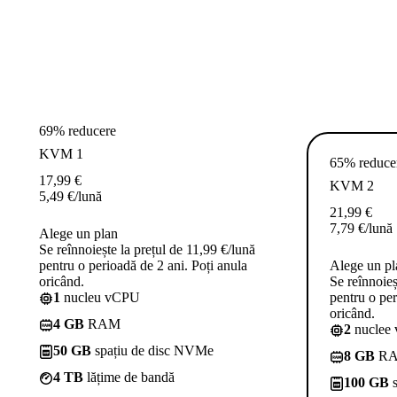
69% reducere
KVM 1
65% reduce
17,99
€
KVM 2
5,49
€
/lună
21,99
€
7,79
€
/lună
Alege un plan
Se reînnoiește la prețul de 11,99 €/lună
pentru o perioadă de 2 ani. Poți anula
Alege un pl
oricând.
Se reînnoieș
1
nucleu vCPU
pentru o per
oricând.
4 GB
RAM
2
nuclee
50 GB
spațiu de disc NVMe
8 GB
R
4 TB
lățime de bandă
100 GB
s