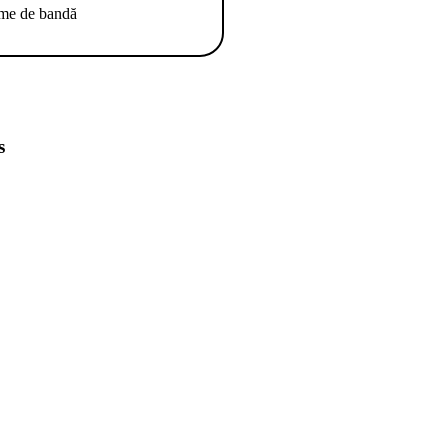
ime de bandă
s