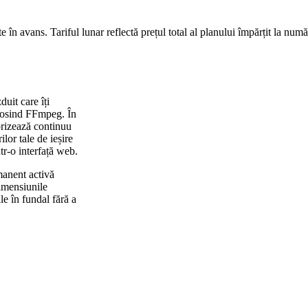
te în avans. Tariful lunar reflectă prețul total al planului împărțit la numă
uit care îți
olosind FFmpeg. În
orizează continuu
ilor tale de ieșire
tr-o interfață web.
anent activă
dimensiunile
e în fundal fără a