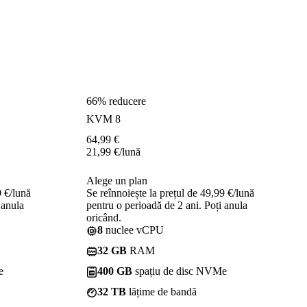
66% reducere
KVM 8
64,99
€
21,99
€
/lună
Alege un plan
9 €/lună
Se reînnoiește la prețul de 49,99 €/lună
 anula
pentru o perioadă de 2 ani. Poți anula
oricând.
8
nuclee vCPU
32 GB
RAM
e
400 GB
spațiu de disc NVMe
32 TB
lățime de bandă