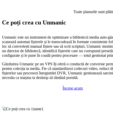
Toate planurile sunt plăti
Ce poți crea cu Unmanic
Unmanic este un instrument de optimizare a bibliotecii media auto-găzd
scanează automat fișierele și le transcodează în formate consistente f
loc să convertești manual fișiere sau să scrii scripturi, Unmanic monit
un director de bibliotecă, identifică fișierele care nu corespund presetăr
configurate și le pune în coadă pentru procesare — totul gestionat prin
Găzduirea Unmanic pe un VPS îți oferă o conductă de conversie perm
pentru colecția ta media. Fie că standardizezi codecuri video, reduci 
fișierelor sau procesezi înregistrări DVR, Unmanic gestionează sarcinil
necesita ca mașina ta desktop să rămână pornită.
Începe acum