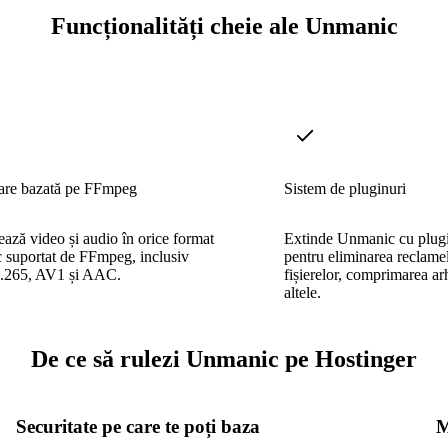
Funcționalități cheie ale Unmanic
are bazată pe FFmpeg
Sistem de pluginuri
ază video și audio în orice format
Extinde Unmanic cu plugi
 suportat de FFmpeg, inclusiv
pentru eliminarea reclame
.265, AV1 și AAC.
fișierelor, comprimarea ar
altele.
De ce să rulezi Unmanic pe Hostinger
Securitate pe care te poți baza
M