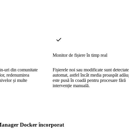
Monitor de fișiere în timp real
n-uri din comunitate
Fișierele noi sau modificate sunt detectate
lor, redenumirea
automat, astfel încât media proaspăt adăug
hivelor și multe
este pusă în coadă pentru procesare fără
intervenție manuală.
anager Docker încorporat