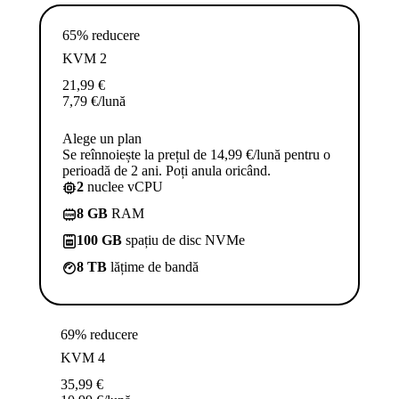
65% reducere
KVM 2
21,99
€
7,79
€
/lună
Alege un plan
Se reînnoiește la prețul de 14,99 €/lună pentru o
perioadă de 2 ani. Poți anula oricând.
2
nuclee vCPU
8 GB
RAM
100 GB
spațiu de disc NVMe
8 TB
lățime de bandă
69% reducere
KVM 4
35,99
€