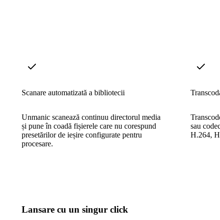
Scanare automatizată a bibliotecii
Transcod
Unmanic scanează continuu directorul media
Transcode
și pune în coadă fișierele care nu corespund
sau codec
presetărilor de ieșire configurate pentru
H.264, H
procesare.
Lansare cu un singur click