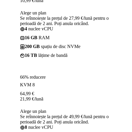
10,99
€
/lună
Alege un plan
Se reînnoiește la prețul de 27,99 €/lună pentru o
perioadă de 2 ani. Poți anula oricând.
4
nuclee vCPU
16 GB
RAM
200 GB
spațiu de disc NVMe
16 TB
lățime de bandă
66% reducere
KVM 8
64,99
€
21,99
€
/lună
Alege un plan
Se reînnoiește la prețul de 49,99 €/lună pentru o
perioadă de 2 ani. Poți anula oricând.
8
nuclee vCPU