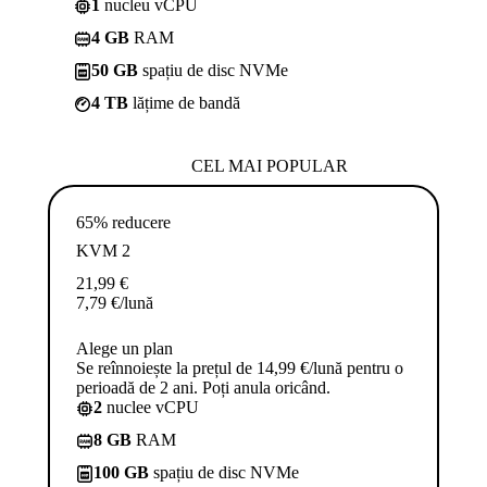
1
nucleu vCPU
4 GB
RAM
50 GB
spațiu de disc NVMe
4 TB
lățime de bandă
CEL MAI POPULAR
65% reducere
KVM 2
21,99
€
7,79
€
/lună
Alege un plan
Se reînnoiește la prețul de 14,99 €/lună pentru o
perioadă de 2 ani. Poți anula oricând.
2
nuclee vCPU
8 GB
RAM
100 GB
spațiu de disc NVMe