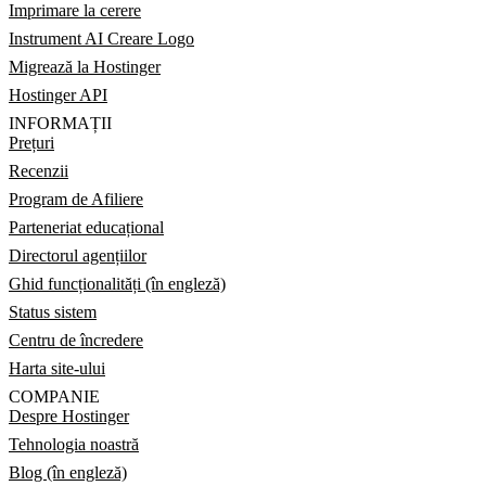
Imprimare la cerere
Instrument AI Creare Logo
Migrează la Hostinger
Hostinger API
INFORMAȚII
Prețuri
Recenzii
Program de Afiliere
Parteneriat educațional
Directorul agențiilor
Ghid funcționalități (în engleză)
Status sistem
Centru de încredere
Harta site-ului
COMPANIE
Despre Hostinger
Tehnologia noastră
Blog (în engleză)