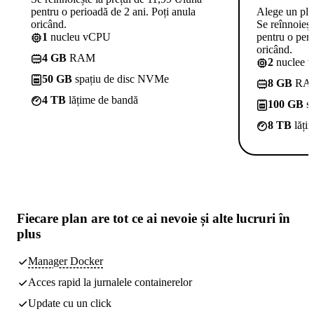
pentru o perioadă de 2 ani. Poți anula
Alege un pl
oricând.
Se reînnoieșt
1
nucleu vCPU
pentru o peri
oricând.
4 GB
RAM
2
nuclee 
50 GB
spațiu de disc NVMe
8 GB
RA
4 TB
lățime de bandă
100 GB
sp
8 TB
lăți
Fiecare plan are
tot ce ai nevoie
și alte lucruri în
plus
Manager Docker
Acces rapid la jurnalele containerelor
Update cu un click