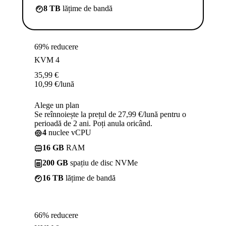
8 TB
lățime de bandă
69% reducere
KVM 4
35,99
€
10,99
€
/lună
Alege un plan
Se reînnoiește la prețul de 27,99 €/lună pentru o
perioadă de 2 ani. Poți anula oricând.
4
nuclee vCPU
16 GB
RAM
200 GB
spațiu de disc NVMe
16 TB
lățime de bandă
66% reducere