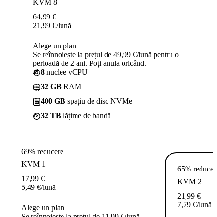
KVM 8
64,99
€
21,99
€
/lună
Alege un plan
Se reînnoiește la prețul de 49,99 €/lună pentru o
perioadă de 2 ani. Poți anula oricând.
8
nuclee vCPU
32 GB
RAM
400 GB
spațiu de disc NVMe
32 TB
lățime de bandă
69% reducere
KVM 1
65% reducer
17,99
€
KVM 2
5,49
€
/lună
21,99
€
7,79
€
/lună
Alege un plan
Se reînnoiește la prețul de 11,99 €/lună