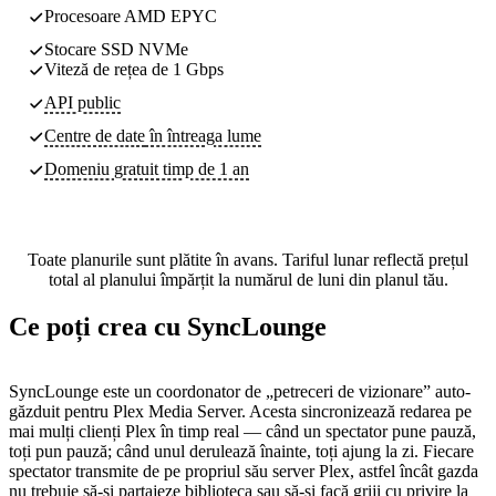
Procesoare AMD EPYC
Stocare SSD NVMe
Viteză de rețea de 1 Gbps
API public
Centre de date
în întreaga lume
Domeniu gratuit timp de 1 an
Toate planurile sunt plătite în avans. Tariful lunar reflectă prețul
total al planului împărțit la numărul de luni din planul tău.
Ce poți crea cu SyncLounge
SyncLounge este un coordonator de „petreceri de vizionare” auto-
găzduit pentru Plex Media Server. Acesta sincronizează redarea pe
mai mulți clienți Plex în timp real — când un spectator pune pauză,
toți pun pauză; când unul derulează înainte, toți ajung la zi. Fiecare
spectator transmite de pe propriul său server Plex, astfel încât gazda
nu trebuie să-și partajeze biblioteca sau să-și facă griji cu privire la