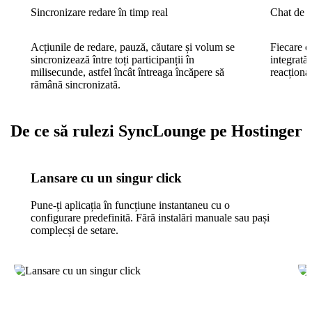
Sincronizare redare în timp real
Chat de g
Acțiunile de redare, pauză, căutare și volum se
Fiecare c
sincronizează între toți participanții în
integrată,
milisecunde, astfel încât întreaga încăpere să
reacționa 
rămână sincronizată.
De ce să rulezi SyncLounge pe Hostinger
Lansare cu un singur click
Pune-ți aplicația în funcțiune instantaneu cu o
configurare predefinită. Fără instalări manuale sau pași
complecși de setare.