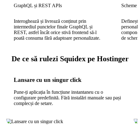
GraphQL și REST APIs
Scheme de
Interoghează și livrează conținut prin
Definește
intermediul punctelor finale GraphQL și
personaliz
REST, astfel încât orice stivă frontend să-l
component
poată consuma fără adaptoare personalizate.
de schem
De ce să rulezi Squidex pe Hostinger
Lansare cu un singur click
Pune-ți aplicația în funcțiune instantaneu cu o
configurare predefinită. Fără instalări manuale sau pași
complecși de setare.