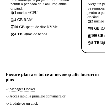
pentru o perioadă de 2 ani. Poți anula
Alege un pl
oricând.
Se reînnoieșt
1
nucleu vCPU
pentru o peri
oricând.
4 GB
RAM
2
nuclee 
50 GB
spațiu de disc NVMe
8 GB
RA
4 TB
lățime de bandă
100 GB
sp
8 TB
lăți
Fiecare plan are
tot ce ai nevoie
și alte lucruri în
plus
Manager Docker
Acces rapid la jurnalele containerelor
Update cu un click