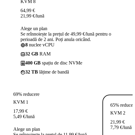
KVM 8
64,99
€
21,99
€
/lună
Alege un plan
Se reînnoiește la prețul de 49,99 €/lună pentru o
perioadă de 2 ani. Poți anula oricând.
8
nuclee vCPU
32 GB
RAM
400 GB
spațiu de disc NVMe
32 TB
lățime de bandă
69% reducere
KVM 1
65% reducer
17,99
€
KVM 2
5,49
€
/lună
21,99
€
7,79
€
/lună
Alege un plan
Se reînnoiește la prețul de 11,99 €/lună