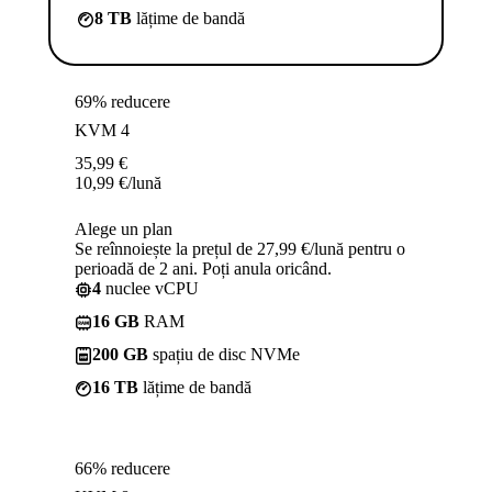
8 TB
lățime de bandă
69% reducere
KVM 4
35,99
€
10,99
€
/lună
Alege un plan
Se reînnoiește la prețul de 27,99 €/lună pentru o
perioadă de 2 ani. Poți anula oricând.
4
nuclee vCPU
16 GB
RAM
200 GB
spațiu de disc NVMe
16 TB
lățime de bandă
66% reducere