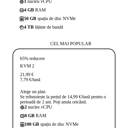
1
nucleu vCPU
4 GB
RAM
50 GB
spațiu de disc NVMe
4 TB
lățime de bandă
CEL MAI POPULAR
65% reducere
KVM 2
21,99
€
7,79
€
/lună
Alege un plan
Se reînnoiește la prețul de 14,99 €/lună pentru o
perioadă de 2 ani. Poți anula oricând.
2
nuclee vCPU
8 GB
RAM
100 GB
spațiu de disc NVMe