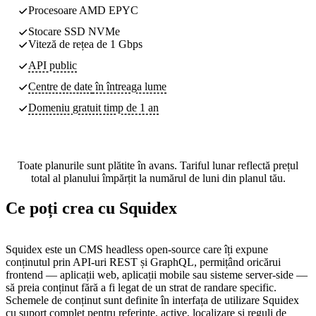
Procesoare AMD EPYC
Stocare SSD NVMe
Viteză de rețea de 1 Gbps
API public
Centre de date
în întreaga lume
Domeniu gratuit timp de 1 an
Toate planurile sunt plătite în avans. Tariful lunar reflectă prețul
total al planului împărțit la numărul de luni din planul tău.
Ce poți crea cu Squidex
Squidex este un CMS headless open-source care îți expune
conținutul prin API-uri REST și GraphQL, permițând oricărui
frontend — aplicații web, aplicații mobile sau sisteme server-side —
să preia conținut fără a fi legat de un strat de randare specific.
Schemele de conținut sunt definite în interfața de utilizare Squidex
cu suport complet pentru referințe, active, localizare și reguli de