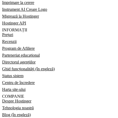
Imprimare la cerere
Instrument AI Creare Logo
Migrează la Hostinger
Hostinger API
INFORMAȚII
Prețuri
Recenzii
Program de Afiliere
Parteneriat educațional
Directorul agențiilor
Ghid funcționalități (în engleză)
Status sistem
Centru de încredere
Harta site-ului
COMPANIE
Despre Hostinger
Tehnologia noastră
Blog (în engleză)