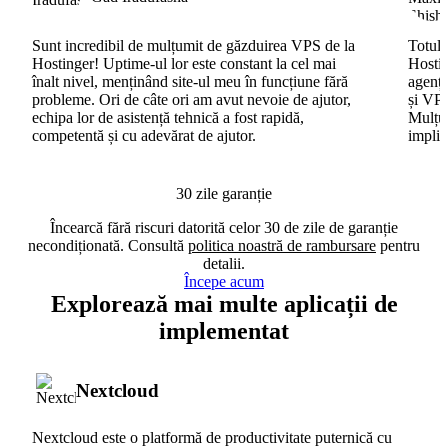
Sunt incredibil de mulțumit de găzduirea VPS de la
Totul 
Hostinger! Uptime-ul lor este constant la cel mai
Hostin
înalt nivel, menținând site-ul meu în funcțiune fără
agenți
probleme. Ori de câte ori am avut nevoie de ajutor,
și VPS
echipa lor de asistență tehnică a fost rapidă,
Mulțum
competentă și cu adevărat de ajutor.
implic
30 zile garanție
Încearcă fără riscuri datorită celor 30 de zile de garanție
necondiționată. Consultă
politica noastră de rambursare
pentru
detalii.
Începe acum
Explorează mai multe aplicații de
implementat
Nextcloud
Nextcloud este o platformă de productivitate puternică cu