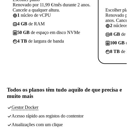
Renovado por 11,99 €/mês durante 2 anos.
Cancele a qualquer altura.
Escolher pla
1
núcleo de vCPU
Renovado po
anos. Cancele
4 GB
de RAM
2
núcleos
50 GB
de espaço em disco NVMe
8 GB
de 
4 TB
de largura de banda
100 GB
d
8 TB
de l
Todos os planos têm
tudo aquilo de que precisa
e
muito mais
Gestor Docker
Acesso rápido aos registos do contentor
Atualizações com um clique