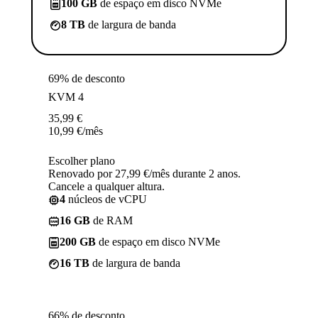
100 GB
de espaço em disco NVMe
8 TB
de largura de banda
69% de desconto
KVM 4
35,99
€
10,99
€
/mês
Escolher plano
Renovado por 27,99 €/mês durante 2 anos.
Cancele a qualquer altura.
4
núcleos de vCPU
16 GB
de RAM
200 GB
de espaço em disco NVMe
16 TB
de largura de banda
66% de desconto