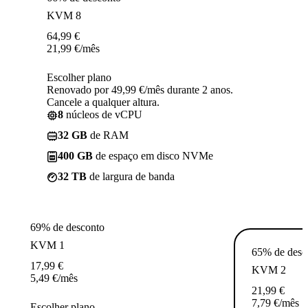
KVM 8
64,99
€
21,99
€
/mês
Escolher plano
Renovado por 49,99 €/mês durante 2 anos.
Cancele a qualquer altura.
8
núcleos de vCPU
32 GB
de RAM
400 GB
de espaço em disco NVMe
32 TB
de largura de banda
69% de desconto
KVM 1
65% de desc
17,99
€
KVM 2
5,49
€
/mês
21,99
€
7,79
€
/mês
Escolher plano