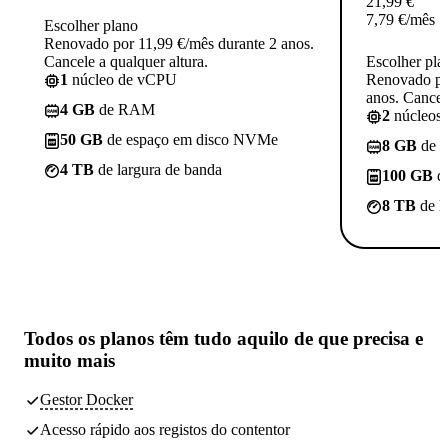
21,99
€
7,79
€
/mês
Escolher plano
Renovado por 11,99 €/mês durante 2 anos.
Cancele a qualquer altura.
Escolher pla
1
núcleo de vCPU
Renovado po
anos. Cancele
4 GB
de RAM
2
núcleos
50 GB
de espaço em disco NVMe
8 GB
de 
4 TB
de largura de banda
100 GB
d
8 TB
de l
Todos os planos têm
tudo aquilo de que precisa
e
muito mais
Gestor Docker
Acesso rápido aos registos do contentor