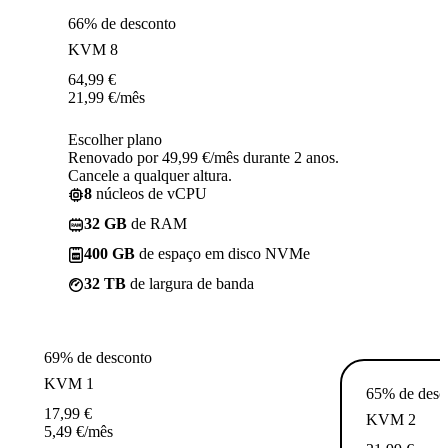
66% de desconto
KVM 8
64,99
€
21,99
€
/mês
Escolher plano
Renovado por 49,99 €/mês durante 2 anos.
Cancele a qualquer altura.
8
núcleos de vCPU
32 GB
de RAM
400 GB
de espaço em disco NVMe
32 TB
de largura de banda
69% de desconto
KVM 1
65% de desc
17,99
€
KVM 2
5,49
€
/mês