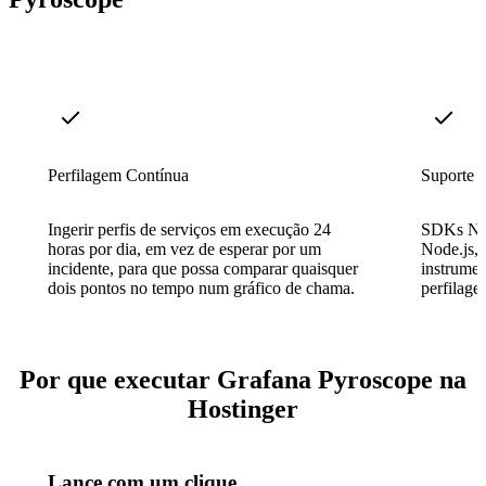
Perfilagem Contínua
Suporte p
Ingerir perfis de serviços em execução 24
SDKs Nat
horas por dia, em vez de esperar por um
Node.js, 
incidente, para que possa comparar quaisquer
instrume
dois pontos no tempo num gráfico de chama.
perfilage
Por que executar Grafana Pyroscope na
Hostinger
Lance com um clique