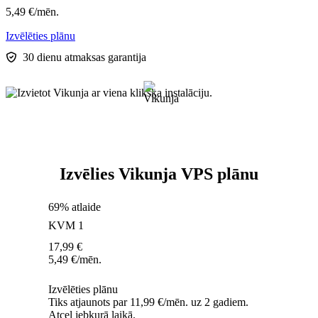
5,49
€
/mēn.
Izvēlēties plānu
30 dienu atmaksas garantija
Izvēlies Vikunja VPS plānu
69% atlaide
KVM 1
17,99
€
5,49
€
/mēn.
Izvēlēties plānu
Tiks atjaunots par 11,99 €/mēn. uz 2 gadiem.
Atcel jebkurā laikā.