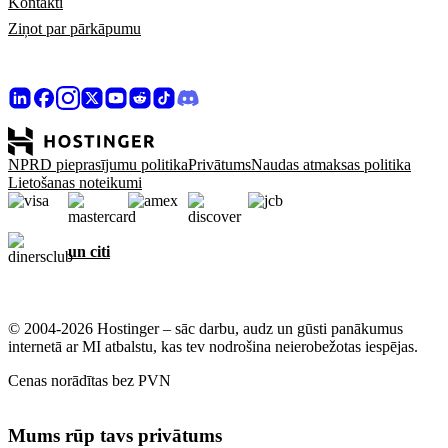
Kontakti
Ziņot par pārkāpumu
NPRD pieprasījumu politika
Privātums
Naudas atmaksas politika
Lietošanas noteikumi
un citi
© 2004-2026 Hostinger – sāc darbu, audz un gūsti panākumus
internetā ar MI atbalstu, kas tev nodrošina neierobežotas iespējas.
Cenas norādītas bez PVN
Mums rūp tavs privātums