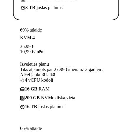
8 TB
joslas platums
69% atlaide
KVM 4
35,99
€
10,99
€
/mēn.
Izvēlēties plānu
Tiks atjaunots par 27,99 €/mēn. uz 2 gadiem.
Atcel jebkurā laikā.
4
vCPU kodoli
16 GB
RAM
200 GB
NVMe diska vieta
16 TB
joslas platums
66% atlaide