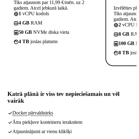
Tiks atjaunots par 11,99 €/mēn. uz 2
gadiem. Atcel jebkurā laikā.
Izvēlēties pl
1
vCPU kodols
Tiks atjauno
gadiem. Atcel
4 GB
RAM
2
vCPU ko
50 GB
NVMe diska vieta
8 GB
RA
4 TB
joslas platums
100 GB
NV
8 TB
josl
Katrā plānā ir
viss tev nepieciešamais
un vēl
vairāk
Docker pārvaldnieks
Ātra piekļuve konteineru ierakstiem
Atjauninājumi ar vienu klikšķi