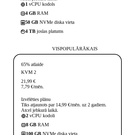
1
vCPU kodols
4 GB
RAM
50 GB
NVMe diska vieta
4 TB
joslas platums
VISPOPULĀRĀKAIS
65% atlaide
KVM 2
21,99
€
7,79
€
/mēn.
Izvēlēties plānu
Tiks atjaunots par 14,99 €/mēn. uz 2 gadiem.
Atcel jebkurā laikā.
2
vCPU kodoli
8 GB
RAM
100 GB
NVMe diska vieta