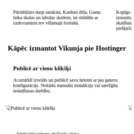
Pārslēdzies starp saraksta, Kanban dēļa, Ganta
Kopīgo p
laika skalas un tabulas skatiem, lai strādātu ar
izmantojo
uzdevumiem tev vēlamajā formātā.
skatīšana
piešķiršan
Kāpēc izmantot Vikunja pie Hostinger
Publicē ar vienu klikšķi
Acumirklī izveido un publicē savu lietotni ar jau gatavu
konfigurāciju. Nekādu manuālu instalāciju vai sarežģītu
iestatīšanas darbību.
Ieteicamā servera atrašanās vieta: