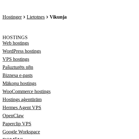
Hostinger
Lietotnes
Vikunja
HOSTINGS
Web hostings
WordPress hostings
VPS hostings
Pašuzturēts n8n
Biznesa e-pasts
Mākoņu hostings
WooCommerce hostings
Hostings aģentūrām
Hermes Agent VPS
OpenClaw
Paperclip VPS
Google Workspace