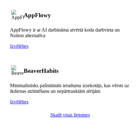
AppFlowy
AppFlowy ir ar AI darbināma atvērtā koda darbvieta un
Notion alternatīva
Izvēlēties
BeaverHabits
Minimalistisks pašmitināts ieradumu izsekotājs, kas vērsts uz
ikdienas atzīmēšanu un nepārtrauktām sērijām
Izvēlēties
Skatīt visas lietotnes