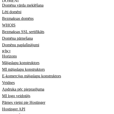
DOMĒNI
Domēna vārda meklēšana
Lēti domēni
Bezmaksas domēns
WHOIS
Bezmaksas SSL sertifikāts
Domēna pārnešana
Domēnu paplašinājumi
RĪKI
Horizons
Mājaslapu konstruktors
MI mājaslapu konstruktors
E-komercijas mājaslapu konstruktors
Veidnes
Apdruka pēc pieprasījuma
MI logo veidotājs
Pārnes vietni pie Hostinger
Hostinger API