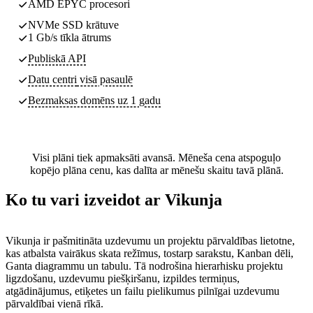
AMD EPYC procesori
NVMe SSD krātuve
1 Gb/s tīkla ātrums
Publiskā API
Datu centri
visā pasaulē
Bezmaksas domēns uz 1 gadu
Visi plāni tiek apmaksāti avansā. Mēneša cena atspoguļo
kopējo plāna cenu, kas dalīta ar mēnešu skaitu tavā plānā.
Ko tu vari izveidot ar Vikunja
Vikunja ir pašmitināta uzdevumu un projektu pārvaldības lietotne,
kas atbalsta vairākus skata režīmus, tostarp sarakstu, Kanban dēli,
Ganta diagrammu un tabulu. Tā nodrošina hierarhisku projektu
ligzdošanu, uzdevumu piešķiršanu, izpildes termiņus,
atgādinājumus, etiķetes un failu pielikumus pilnīgai uzdevumu
pārvaldībai vienā rīkā.