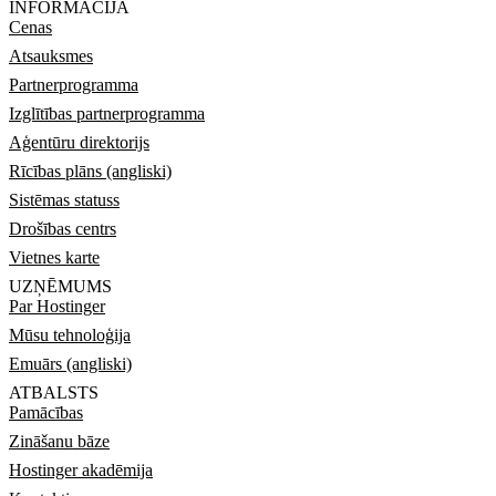
INFORMĀCIJA
Cenas
Atsauksmes
Partnerprogramma
Izglītības partnerprogramma
Aģentūru direktorijs
Rīcības plāns (angliski)
Sistēmas statuss
Drošības centrs
Vietnes karte
UZŅĒMUMS
Par Hostinger
Mūsu tehnoloģija
Emuārs (angliski)
ATBALSTS
Pamācības
Zināšanu bāze
Hostinger akadēmija