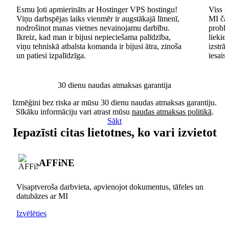
Esmu ļoti apmierināts ar Hostinger VPS hostingu!
Viss n
Viņu darbspējas laiks vienmēr ir augstākajā līmenī,
MI čat
nodrošinot manas vietnes nevainojamu darbību.
problē
Ikreiz, kad man ir bijusi nepieciešama palīdzība,
lieki
viņu tehniskā atbalsta komanda ir bijusi ātra, zinoša
izstrā
un patiesi izpalīdzīga.
iesais
30 dienu naudas atmaksas garantija
Izmēģini bez riska ar mūsu 30 dienu naudas atmaksas garantiju.
Sīkāku informāciju vari atrast mūsu
naudas atmaksas politikā
.
Sākt
Iepazīsti citas lietotnes, ko vari izvietot
AFFiNE
Visaptveroša darbvieta, apvienojot dokumentus, tāfeles un
datubāzes ar MI
Izvēlēties