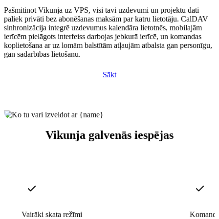
Pašmitinot Vikunja uz VPS, visi tavi uzdevumi un projektu dati
paliek privāti bez abonēšanas maksām par katru lietotāju. CalDAV
sinhronizācija integrē uzdevumus kalendāra lietotnēs, mobilajām
ierīcēm pielāgots interfeiss darbojas jebkurā ierīcē, un komandas
koplietošana ar uz lomām balstītām atļaujām atbalsta gan personīgu,
gan sadarbības lietošanu.
Sākt
Vikunja galvenās iespējas
Vairāki skata režīmi
Komandas