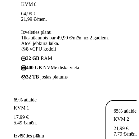
KVM 8
64,99
€
21,99
€
/mēn.
Izvēlēties plānu
Tiks atjaunots par 49,99 €/mēn. uz 2 gadiem.
Atcel jebkurā laikā.
8
vCPU kodoli
32 GB
RAM
400 GB
NVMe diska vieta
32 TB
joslas platums
69% atlaide
KVM 1
65% atlaide
17,99
€
KVM 2
5,49
€
/mēn.
21,99
€
7,79
€
/mēn.
Izvēlēties plānu