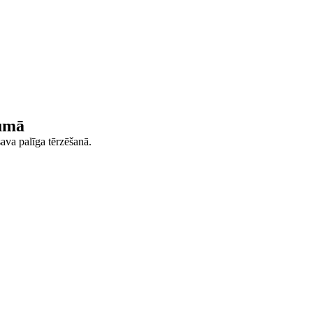
lumā
ava palīga tērzēšanā.