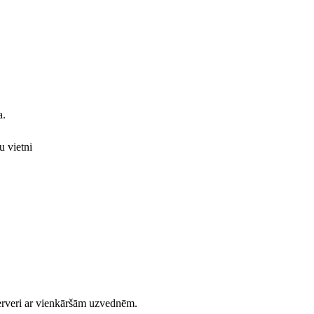
a.
u vietni
serveri ar vienkāršām uzvednēm.