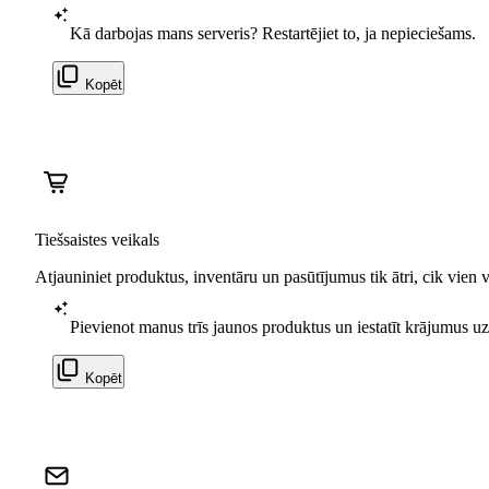
Kā darbojas mans serveris? Restartējiet to, ja nepieciešams.
Kopēt
Tiešsaistes veikals
Atjauniniet produktus, inventāru un pasūtījumus tik ātri, cik vien va
Pievienot manus trīs jaunos produktus un iestatīt krājumus u
Kopēt