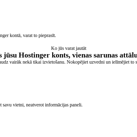
ger kontā, varat to pieprasīt.
Ko jūs varat jautāt
s jūsu Hostinger konts, vienas sarunas attā
audz vairāk nekā tikai izvietošanu. Nokopējiet uzvedni un ielīmējiet to s
et savu vietni, neatverot informācijas paneli.