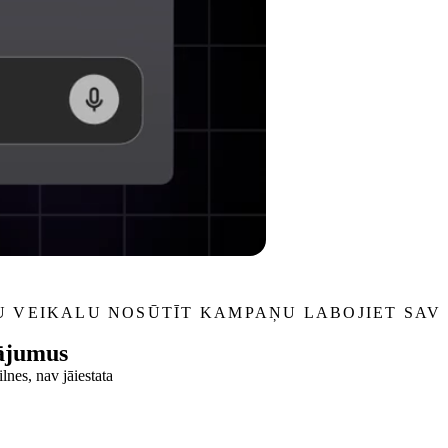
U VEIKALU
NOSŪTĪT KAMPAŅU
LABOJIET SAV
tājumus
lnes, nav jāiestata