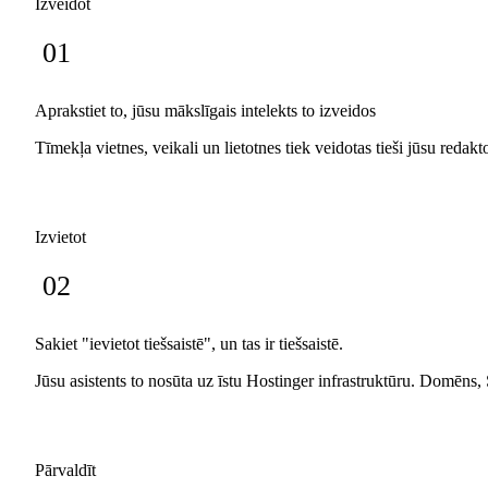
Izveidot
01
Aprakstiet to, jūsu mākslīgais intelekts to izveidos
Tīmekļa vietnes, veikali un lietotnes tiek veidotas tieši jūsu redak
Izvietot
02
Sakiet "ievietot tiešsaistē", un tas ir tiešsaistē.
Jūsu asistents to nosūta uz īstu Hostinger infrastruktūru. Domēns
Pārvaldīt