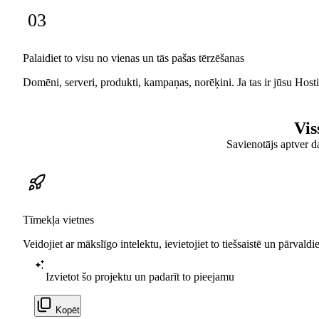
03
Palaidiet to visu no vienas un tās pašas tērzēšanas
Domēni, serveri, produkti, kampaņas, norēķini. Ja tas ir jūsu Hostin
Vis
Savienotājs aptver d
Tīmekļa vietnes
Veidojiet ar mākslīgo intelektu, ievietojiet to tiešsaistē un pārvaldi
Izvietot šo projektu un padarīt to pieejamu
Kopēt