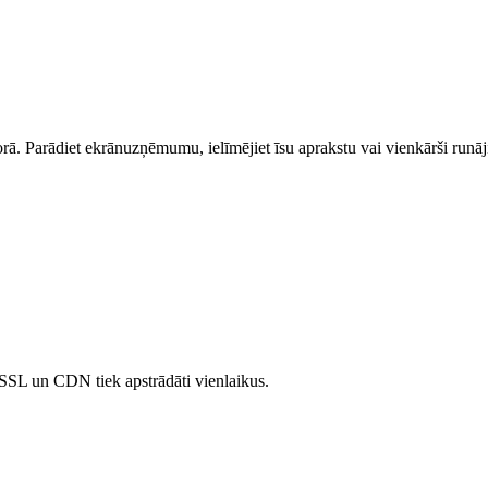
torā. Parādiet ekrānuzņēmumu, ielīmējiet īsu aprakstu vai vienkārši runāji
, SSL un CDN tiek apstrādāti vienlaikus.