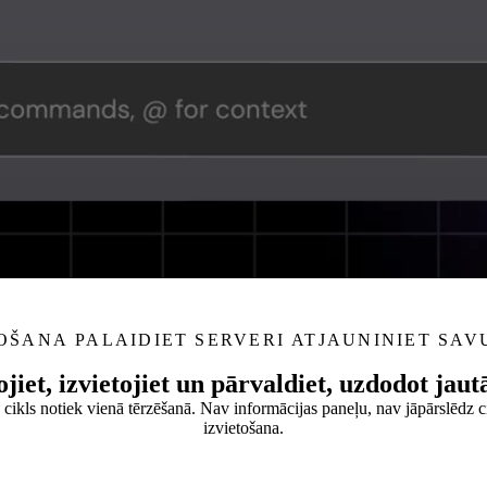
NOŠANA
PALAIDIET SERVERI
ATJAUNINIET SAV
ojiet, izvietojiet un pārvaldiet, uzdodot jau
 cikls notiek vienā tērzēšanā. Nav informācijas paneļu, nav jāpārslēdz ci
izvietošana.