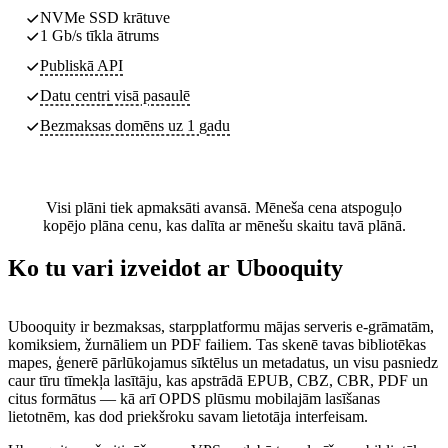
NVMe SSD krātuve
1 Gb/s tīkla ātrums
Publiskā API
Datu centri
visā pasaulē
Bezmaksas domēns uz 1 gadu
Visi plāni tiek apmaksāti avansā. Mēneša cena atspoguļo
kopējo plāna cenu, kas dalīta ar mēnešu skaitu tavā plānā.
Ko tu vari izveidot ar Ubooquity
Ubooquity ir bezmaksas, starpplatformu mājas serveris e-grāmatām,
komiksiem, žurnāliem un PDF failiem. Tas skenē tavas bibliotēkas
mapes, ģenerē pārlūkojamus sīktēlus un metadatus, un visu pasniedz
caur tīru tīmekļa lasītāju, kas apstrādā EPUB, CBZ, CBR, PDF un
citus formātus — kā arī OPDS plūsmu mobilajām lasīšanas
lietotnēm, kas dod priekšroku savam lietotāja interfeisam.