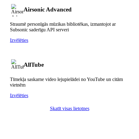
Airsonic Advanced
Straumē personīgās mūzikas bibliotēkas, izmantojot ar
Subsonic saderīgu API serveri
Izvēlēties
AllTube
Tīmekļa saskarne video lejupielādei no YouTube un citām
vietnēm
Izvēlēties
Skatīt visas lietotnes