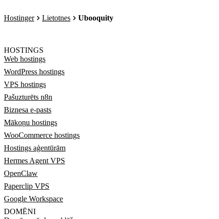
Hostinger
Lietotnes
Ubooquity
HOSTINGS
Web hostings
WordPress hostings
VPS hostings
Pašuzturēts n8n
Biznesa e-pasts
Mākoņu hostings
WooCommerce hostings
Hostings aģentūrām
Hermes Agent VPS
OpenClaw
Paperclip VPS
Google Workspace
DOMĒNI