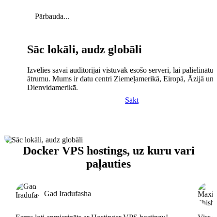
Pārbauda...
Sāc lokāli, audz globāli
Izvēlies savai auditorijai vistuvāk esošo serveri, lai palielinātu 
ātrumu. Mums ir datu centri Ziemeļamerikā, Eiropā, Āzijā un
Dienvidamerikā.
Sākt
Docker VPS hostings, uz kuru vari
paļauties
Gad Iradufasha