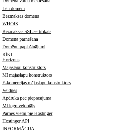
Domēna vārda meklēšana
Lēti domēni
Bezmaksas domēns
WHOIS
Bezmaksas SSL sertifikāts
Domēna pārnešana
Domēnu paplašinājumi
RĪKI
Horizons
Mājaslapu konstruktors
MI mājaslapu konstruktors
E-komercijas mājaslapu konstruktors
Veidnes
Apdruka pēc pieprasījuma
MI logo veidotājs
Pārnes vietni pie Hostinger
Hostinger API
INFORMĀCIJA