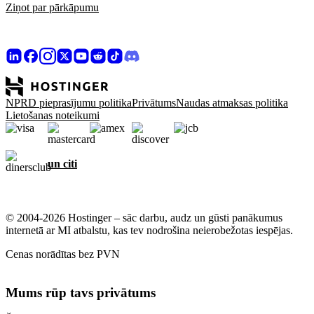
Ziņot par pārkāpumu
NPRD pieprasījumu politika
Privātums
Naudas atmaksas politika
Lietošanas noteikumi
un citi
© 2004-2026 Hostinger – sāc darbu, audz un gūsti panākumus
internetā ar MI atbalstu, kas tev nodrošina neierobežotas iespējas.
Cenas norādītas bez PVN
Mums rūp tavs privātums