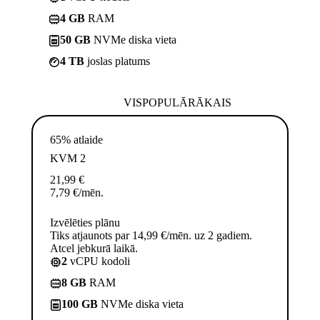
4 GB
RAM
50 GB
NVMe diska vieta
4 TB
joslas platums
VISPOPULĀRĀKAIS
65% atlaide
KVM 2
21,99
€
7,79
€
/mēn.
Izvēlēties plānu
Tiks atjaunots par 14,99 €/mēn. uz 2 gadiem.
Atcel jebkurā laikā.
2
vCPU kodoli
8 GB
RAM
100 GB
NVMe diska vieta