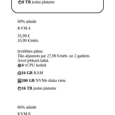
8 TB
joslas platums
69% atlaide
KVM 4
35,99
€
10,99
€
/mēn.
Izvēlēties plānu
Tiks atjaunots par 27,99 €/mēn. uz 2 gadiem.
Atcel jebkurā laikā.
4
vCPU kodoli
16 GB
RAM
200 GB
NVMe diska vieta
16 TB
joslas platums
66% atlaide
KVM 8