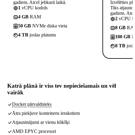
gadiem. Atcel jebkurā laikā.
Izvēlēties pl
1
vCPU kodols
Tiks atjauno
gadiem. Atcel
4 GB
RAM
2
vCPU ko
50 GB
NVMe diska vieta
8 GB
RA
4 TB
joslas platums
100 GB
NV
8 TB
josl
Katrā plānā ir
viss tev nepieciešamais
un vēl
vairāk
Docker pārvaldnieks
Ātra piekļuve konteineru ierakstiem
Atjauninājumi ar vienu klikšķi
AMD EPYC procesori