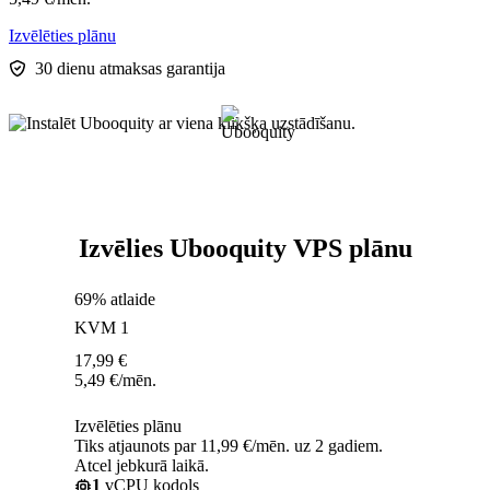
Izvēlēties plānu
30 dienu atmaksas garantija
Izvēlies Ubooquity VPS plānu
69% atlaide
KVM 1
17,99
€
5,49
€
/mēn.
Izvēlēties plānu
Tiks atjaunots par 11,99 €/mēn. uz 2 gadiem.
Atcel jebkurā laikā.
1
vCPU kodols