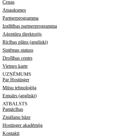
Cenas
Atsauksmes
Partnerprogramma
Izglītības partnerprogramma
Aģentūru direktorijs
Rīcības plāns (angliski)
Sistēmas statuss
Drošības centrs
Vietnes karte
UZŅĒMUMS
Par Hostinger
Mūsu tehnoloģija
Emuārs (angliski)
ATBALSTS
Pamācības
Zināšanu bāze
Hostinger akadēmija
Kontakti