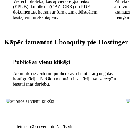
Viena bibliotēka, kas apvieno e-grāmatas
Pilnekrān
(EPUB), komiksus (CBZ, CBR) un PDF
ar divu l
dokumentus, katram ar formātam atbilstošiem
grāmatzī
lasītājiem un skatītājiem.
mangām.
Kāpēc izmantot Ubooquity pie Hostinger
Publicē ar vienu klikšķi
Acumirklī izveido un publicē savu lietotni ar jau gatavu
konfigurāciju. Nekādu manuālu instalāciju vai sarežģītu
iestatīšanas darbību.
Ieteicamā servera atrašanās vieta: