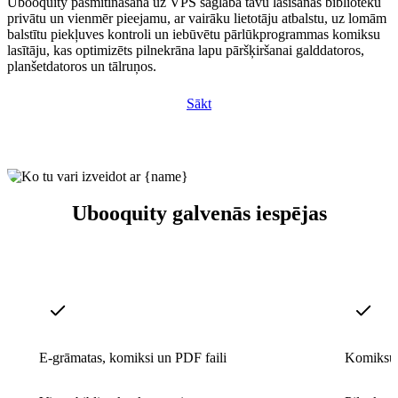
Ubooquity pašmitināšana uz VPS saglabā tavu lasīšanas bibliotēku
privātu un vienmēr pieejamu, ar vairāku lietotāju atbalstu, uz lomām
balstītu piekļuves kontroli un iebūvētu pārlūkprogrammas komiksu
lasītāju, kas optimizēts pilnekrāna lapu pāršķiršanai galddatoros,
planšetdatoros un tālruņos.
Sākt
Ubooquity galvenās iespējas
E-grāmatas, komiksi un PDF faili
Komiksu 