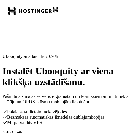
Ubooquity ar atlaidi līdz 69%
Instalēt Ubooquity ar viena
klikšķa uzstādīšanu.
Pašmitināts mājas serveris e-grāmatām un komiksiem ar tīru tīmekļa
lasītāju un OPDS plūsmu mobilajām lietotnēm.
Palaid savu lietotni nekavējoties
Bezmaksas automātiskās iknedēļas dublējumkopijas
MI pārvaldīts VPS
5,49
€
/mēn.