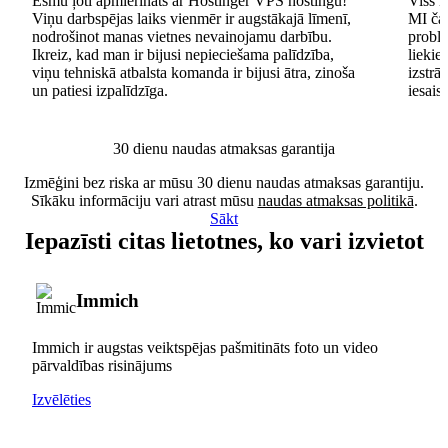
Esmu ļoti apmierināts ar Hostinger VPS hostingu!
Viss n
Viņu darbspējas laiks vienmēr ir augstākajā līmenī,
MI čat
nodrošinot manas vietnes nevainojamu darbību.
problē
Ikreiz, kad man ir bijusi nepieciešama palīdzība,
lieki
viņu tehniskā atbalsta komanda ir bijusi ātra, zinoša
izstrā
un patiesi izpalīdzīga.
iesais
30 dienu naudas atmaksas garantija
Izmēģini bez riska ar mūsu 30 dienu naudas atmaksas garantiju.
Sīkāku informāciju vari atrast mūsu
naudas atmaksas politikā
.
Sākt
Iepazīsti citas lietotnes, ko vari izvietot
Immich
Immich ir augstas veiktspējas pašmitināts foto un video
pārvaldības risinājums
Izvēlēties