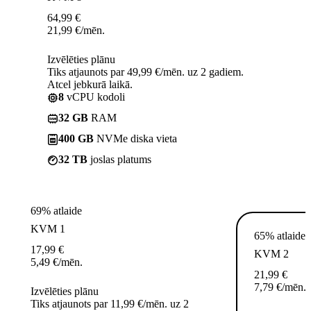
64,99
€
21,99
€
/mēn.
Izvēlēties plānu
Tiks atjaunots par 49,99 €/mēn. uz 2 gadiem.
Atcel jebkurā laikā.
8
vCPU kodoli
32 GB
RAM
400 GB
NVMe diska vieta
32 TB
joslas platums
69% atlaide
KVM 1
65% atlaide
17,99
€
KVM 2
5,49
€
/mēn.
21,99
€
7,79
€
/mēn.
Izvēlēties plānu
Tiks atjaunots par 11,99 €/mēn. uz 2