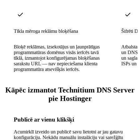
Tīkla mēroga reklāmu bloķēšana
Šifrēti D
Bloķē reklāmas, izsekotājus un ļaunprātīgas
Atbalst
programmatūras domēnus visās ierīcēs tavā
un DNS-o
tīklā, izmantojot konfigurējamas bloķēšanas
un sagla
sarakstu URL — nav nepieciešama klienta
ISPs un t
programmatūra atsevišķās ierīcēs.
Kāpēc izmantot Technitium DNS Server
pie Hostinger
Publicē ar vienu klikšķi
Acumirklī izveido un publicē savu lietotni ar jau gatavu
konfigurāciju. Nekādu manuālu instalāciju vai sarežģītu