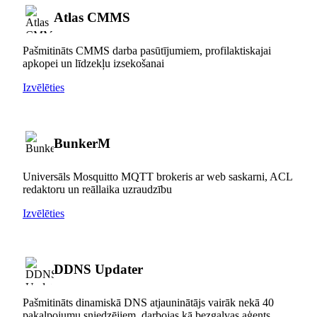
Atlas CMMS
Pašmitināts CMMS darba pasūtījumiem, profilaktiskajai
apkopei un līdzekļu izsekošanai
Izvēlēties
BunkerM
Universāls Mosquitto MQTT brokeris ar web saskarni, ACL
redaktoru un reāllaika uzraudzību
Izvēlēties
DDNS Updater
Pašmitināts dinamiskā DNS atjauninātājs vairāk nekā 40
pakalpojumu sniedzējiem, darbojas kā bezgalvas aģents