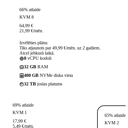
66% atlaide
KVM 8
64,99
€
21,99
€
/mēn.
Izvēlēties plānu
Tiks atjaunots par 49,99 €/mēn. uz 2 gadiem.
Atcel jebkurā laikā.
8
vCPU kodoli
32 GB
RAM
400 GB
NVMe diska vieta
32 TB
joslas platums
69% atlaide
KVM 1
65% atlaide
17,99
€
KVM 2
5,49
€
/mēn.