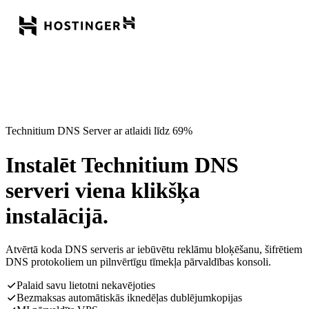
Technitium DNS Server ar atlaidi līdz 69%
Instalēt Technitium DNS
serveri viena klikšķa
instalācijā.
Atvērtā koda DNS serveris ar iebūvētu reklāmu bloķēšanu, šifrētiem
DNS protokoliem un pilnvērtīgu tīmekļa pārvaldības konsoli.
Palaid savu lietotni nekavējoties
Bezmaksas automātiskās iknedēļas dublējumkopijas