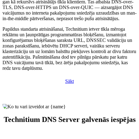
gan kā rekursīvs atrisinātājs tīkla klientiem. Tas atbalsta DNS-over-
TLS, DNS-over-HTTPS un DNS-over-QUIC — aizsargājot DNS
vaicājumus no interneta pakalpojumu sniedzēja uzraudzības un man-
in-the-middle pārtveršanas, neprasot trešo pušu atrisinātājus.
Papildus standarta atrisināšanai, Technitium ietver tīkla mēroga
reklāmu un ļaunprātīgas programmatūras bloķēšanu, izmantojot
konfigurējamus bloķēšanas saraksta URL, DNSSEC validāciju un
zonas parakstīšanu, iebūvētu DHCP serveri, vairāku serveru
klasterizāciju un uz lomām balstītu piekļuves kontroli ar divu faktoru
autentifikāciju. Pašmitināšana dod tev pilnīgu pārskatu par katru
DNS vaicājumu tavā tīklā, bez ārēja pakalpojumu sniedzēja, kas
redz tavu datplūsmu.
Sākt
Technitium DNS Server galvenās iespējas