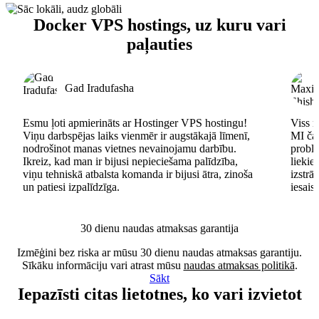
Docker VPS hostings, uz kuru vari
paļauties
Gad Iradufasha
Esmu ļoti apmierināts ar Hostinger VPS hostingu!
Viss n
Viņu darbspējas laiks vienmēr ir augstākajā līmenī,
MI čat
nodrošinot manas vietnes nevainojamu darbību.
problē
Ikreiz, kad man ir bijusi nepieciešama palīdzība,
lieki
viņu tehniskā atbalsta komanda ir bijusi ātra, zinoša
izstrā
un patiesi izpalīdzīga.
iesais
30 dienu naudas atmaksas garantija
Izmēģini bez riska ar mūsu 30 dienu naudas atmaksas garantiju.
Sīkāku informāciju vari atrast mūsu
naudas atmaksas politikā
.
Sākt
Iepazīsti citas lietotnes, ko vari izvietot