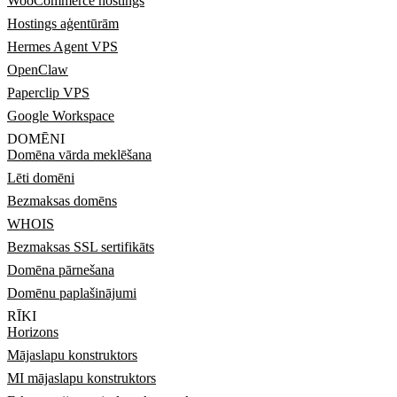
WooCommerce hostings
Hostings aģentūrām
Hermes Agent VPS
OpenClaw
Paperclip VPS
Google Workspace
DOMĒNI
Domēna vārda meklēšana
Lēti domēni
Bezmaksas domēns
WHOIS
Bezmaksas SSL sertifikāts
Domēna pārnešana
Domēnu paplašinājumi
RĪKI
Horizons
Mājaslapu konstruktors
MI mājaslapu konstruktors