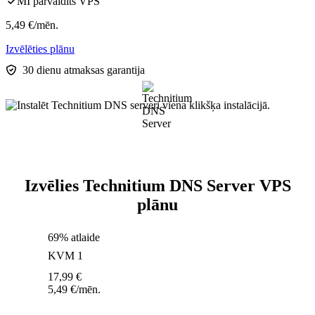
MI pārvaldīts VPS
5,49
€
/mēn.
Izvēlēties plānu
30 dienu atmaksas garantija
Izvēlies Technitium DNS Server VPS
plānu
69% atlaide
KVM 1
17,99
€
5,49
€
/mēn.