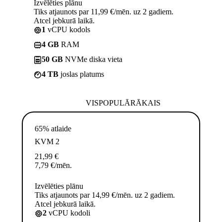
Izvēlēties plānu
Tiks atjaunots par 11,99 €/mēn. uz 2 gadiem.
Atcel jebkurā laikā.
1
vCPU kodols
4 GB
RAM
50 GB
NVMe diska vieta
4 TB
joslas platums
VISPOPULĀRĀKAIS
65% atlaide
KVM 2
21,99
€
7,79
€
/mēn.
Izvēlēties plānu
Tiks atjaunots par 14,99 €/mēn. uz 2 gadiem.
Atcel jebkurā laikā.
2
vCPU kodoli