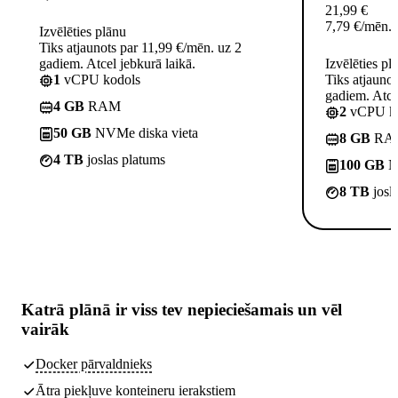
21,99
€
7,79
€
/mēn.
Izvēlēties plānu
Tiks atjaunots par 11,99 €/mēn. uz 2
gadiem. Atcel jebkurā laikā.
Izvēlēties pl
1
vCPU kodols
Tiks atjauno
gadiem. Atcel
4 GB
RAM
2
vCPU ko
50 GB
NVMe diska vieta
8 GB
RA
4 TB
joslas platums
100 GB
NV
8 TB
josl
Katrā plānā ir
viss tev nepieciešamais
un vēl
vairāk
Docker pārvaldnieks
Ātra piekļuve konteineru ierakstiem