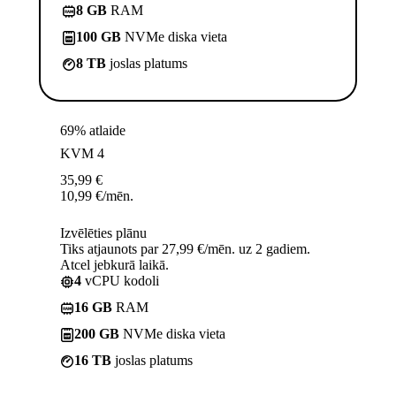
8 GB
RAM
100 GB
NVMe diska vieta
8 TB
joslas platums
69% atlaide
KVM 4
35,99
€
10,99
€
/mēn.
Izvēlēties plānu
Tiks atjaunots par 27,99 €/mēn. uz 2 gadiem.
Atcel jebkurā laikā.
4
vCPU kodoli
16 GB
RAM
200 GB
NVMe diska vieta
16 TB
joslas platums