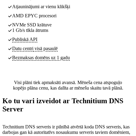
Atjauninājumi ar vienu klikšķi
AMD EPYC procesori
NVMe SSD krātuve
1 Gb/s tīkla ātrums
Publiskā API
Datu centri
visā pasaulē
Bezmaksas domēns uz 1 gadu
Visi plāni tiek apmaksāti avansā. Mēneša cena atspoguļo
kopējo plāna cenu, kas dalīta ar mēnešu skaitu tavā plānā.
Ko tu vari izveidot ar Technitium DNS
Server
Technitium DNS serveris ir pilnībā atvērtā koda DNS serveris, kas
darbojas gan kā autoritatīvs nosaukumu serveris taviem domēniem,