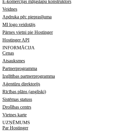
E-komercijas mājaslapu konstruktors
Veidnes
Apdruka pēc pieprasījuma
MI logo veidotājs
Pārnes vietni pie Hostinger
Hostinger API
INFORMĀCIJA
Cenas
Atsauksmes
Partnerprogramma
Izglītības partnerprogramma
Aģentūru direktorijs
Rīcības plāns (angliski)
Sistēmas statuss
Drošības centrs
Vietnes karte
UZŅĒMUMS
Par Hostinger