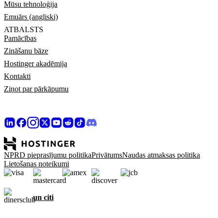
Mūsu tehnoloģija
Emuārs (angliski)
ATBALSTS
Pamācības
Zināšanu bāze
Hostinger akadēmija
Kontakti
Ziņot par pārkāpumu
NPRD pieprasījumu politika
Privātums
Naudas atmaksas politika
Lietošanas noteikumi
un citi