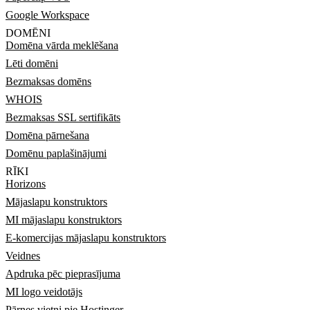
Google Workspace
DOMĒNI
Domēna vārda meklēšana
Lēti domēni
Bezmaksas domēns
WHOIS
Bezmaksas SSL sertifikāts
Domēna pārnešana
Domēnu paplašinājumi
RĪKI
Horizons
Mājaslapu konstruktors
MI mājaslapu konstruktors
E-komercijas mājaslapu konstruktors
Veidnes
Apdruka pēc pieprasījuma
MI logo veidotājs
Pārnes vietni pie Hostinger