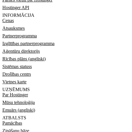
Hostinger API
INFORMĀCIJA
Cenas
Atsauksmes
Partnerprogramma
Izglītības partnerprogramma
Aģentūru direktorijs
Rīcības plāns (angliski)
Sistēmas statuss
Drošības centrs
Vietnes karte
UZŅĒMUMS
Par Hostinger
Mūsu tehnoloģija
Emuārs (angliski)
ATBALSTS
Pamācības
Zināšanu bāze