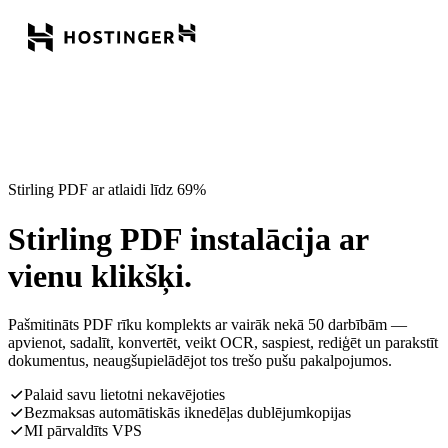
Stirling PDF ar atlaidi līdz 69%
Stirling PDF instalācija ar
vienu klikšķi.
Pašmitināts PDF rīku komplekts ar vairāk nekā 50 darbībām —
apvienot, sadalīt, konvertēt, veikt OCR, saspiest, rediģēt un parakstīt
dokumentus, neaugšupielādējot tos trešo pušu pakalpojumos.
Palaid savu lietotni nekavējoties
Bezmaksas automātiskās iknedēļas dublējumkopijas
MI pārvaldīts VPS