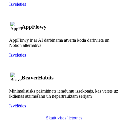
Izvēlēties
AppFlowy
AppFlowy ir ar AI darbināma atvērtā koda darbvieta un
Notion alternatīva
Izvēlēties
BeaverHabits
Minimalistisks pašmitināts ieradumu izsekotājs, kas vērsts uz
ikdienas atzīmēšanu un nepārtrauktām sērijām
Izvēlēties
Skatīt visas lietotnes