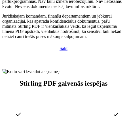
pārlūkprogrammas. Nav failu izmēra ierobežojumu. Nav lietošanas
kvotu. Neviens dokuments neatstāj tavu infrastruktūru.
Juridiskajām komandām, finanšu departamentiem un jebkurai
organizācijai, kas apstrādā konfidenciālus dokumentus, pašu
mitināta Stirling PDF ir vienkāršākais veids, kā iegūt uzņēmuma
līmeņa PDF apstrādi, vienlaikus nodrošinot, ka sensitīvi faili nekad
neiziet cauri trešās puses mākoņpakalpojumam.
Sākt
Stirling PDF galvenās iespējas