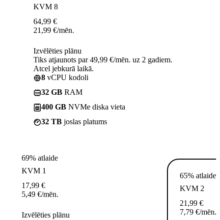
KVM 8
64,99
€
21,99
€
/mēn.
Izvēlēties plānu
Tiks atjaunots par 49,99 €/mēn. uz 2 gadiem.
Atcel jebkurā laikā.
8
vCPU kodoli
32 GB
RAM
400 GB
NVMe diska vieta
32 TB
joslas platums
69% atlaide
KVM 1
65% atlaide
17,99
€
KVM 2
5,49
€
/mēn.
21,99
€
7,79
€
/mēn.
Izvēlēties plānu