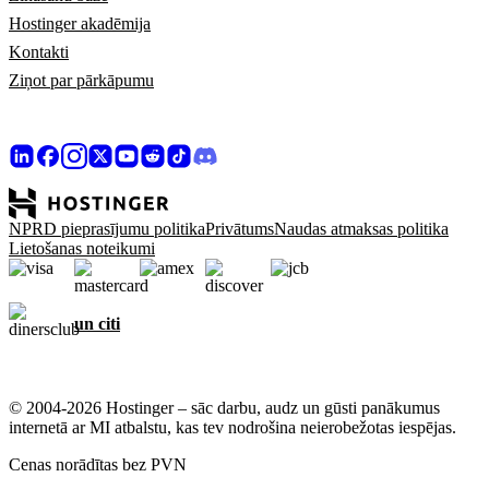
Hostinger akadēmija
Kontakti
Ziņot par pārkāpumu
NPRD pieprasījumu politika
Privātums
Naudas atmaksas politika
Lietošanas noteikumi
un citi
© 2004-2026 Hostinger – sāc darbu, audz un gūsti panākumus
internetā ar MI atbalstu, kas tev nodrošina neierobežotas iespējas.
Cenas norādītas bez PVN