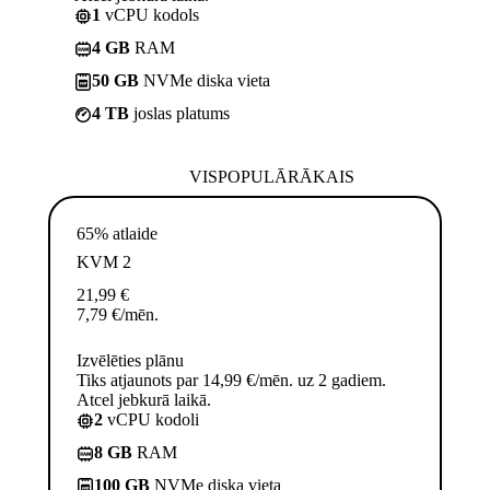
1
vCPU kodols
4 GB
RAM
50 GB
NVMe diska vieta
4 TB
joslas platums
VISPOPULĀRĀKAIS
65% atlaide
KVM 2
21,99
€
7,79
€
/mēn.
Izvēlēties plānu
Tiks atjaunots par 14,99 €/mēn. uz 2 gadiem.
Atcel jebkurā laikā.
2
vCPU kodoli
8 GB
RAM
100 GB
NVMe diska vieta