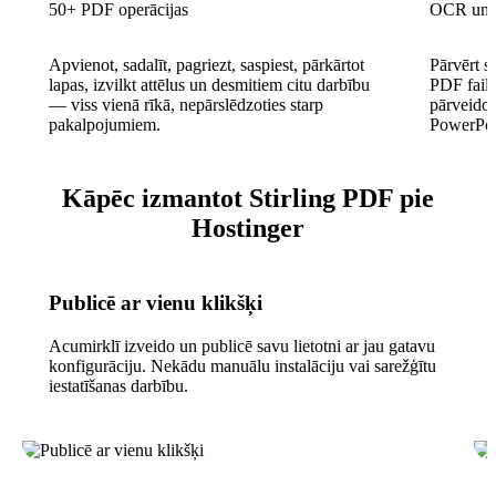
50+ PDF operācijas
OCR un k
Apvienot, sadalīt, pagriezt, saspiest, pārkārtot
Pārvērt 
lapas, izvilkt attēlus un desmitiem citu darbību
PDF failo
— viss vienā rīkā, nepārslēdzoties starp
pārveido
pakalpojumiem.
PowerPoi
Kāpēc izmantot Stirling PDF pie
Hostinger
Publicē ar vienu klikšķi
Acumirklī izveido un publicē savu lietotni ar jau gatavu
konfigurāciju. Nekādu manuālu instalāciju vai sarežģītu
iestatīšanas darbību.