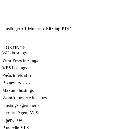
Hostinger
Lietotnes
Stirling PDF
HOSTINGS
Web hostings
WordPress hostings
VPS hostings
Pašuzturēts n8n
Biznesa e-pasts
Mākoņu hostings
WooCommerce hostings
Hostings aģentūrām
Hermes Agent VPS
OpenClaw
Paperclip VPS