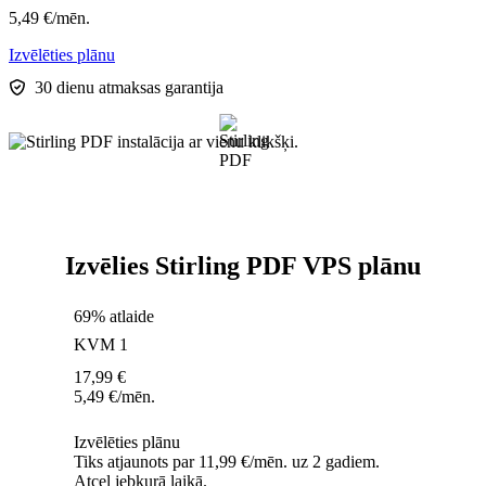
5,49
€
/mēn.
Izvēlēties plānu
30 dienu atmaksas garantija
Izvēlies Stirling PDF VPS plānu
69% atlaide
KVM 1
17,99
€
5,49
€
/mēn.
Izvēlēties plānu
Tiks atjaunots par 11,99 €/mēn. uz 2 gadiem.
Atcel jebkurā laikā.