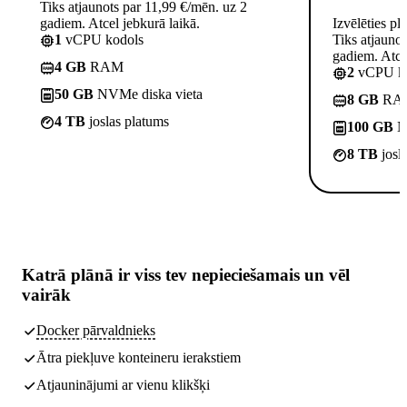
Tiks atjaunots par 11,99 €/mēn. uz 2
gadiem. Atcel jebkurā laikā.
Izvēlēties pl
1
vCPU kodols
Tiks atjauno
gadiem. Atcel
4 GB
RAM
2
vCPU ko
50 GB
NVMe diska vieta
8 GB
RA
4 TB
joslas platums
100 GB
NV
8 TB
josl
Katrā plānā ir
viss tev nepieciešamais
un vēl
vairāk
Docker pārvaldnieks
Ātra piekļuve konteineru ierakstiem
Atjauninājumi ar vienu klikšķi