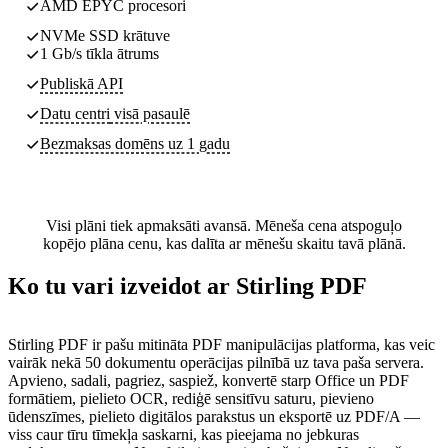
AMD EPYC procesori
NVMe SSD krātuve
1 Gb/s tīkla ātrums
Publiskā API
Datu centri
visā pasaulē
Bezmaksas domēns uz 1 gadu
Visi plāni tiek apmaksāti avansā. Mēneša cena atspoguļo
kopējo plāna cenu, kas dalīta ar mēnešu skaitu tavā plānā.
Ko tu vari izveidot ar Stirling PDF
Stirling PDF ir pašu mitināta PDF manipulācijas platforma, kas veic
vairāk nekā 50 dokumentu operācijas pilnībā uz tava paša servera.
Apvieno, sadali, pagriez, saspiež, konvertē starp Office un PDF
formātiem, pielieto OCR, rediģē sensitīvu saturu, pievieno
ūdenszīmes, pielieto digitālos parakstus un eksportē uz PDF/A —
viss caur tīru tīmekļa saskarni, kas pieejama no jebkuras