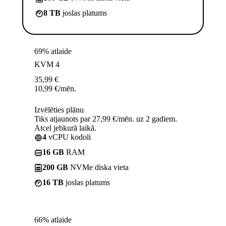
8 TB
joslas platums
69% atlaide
KVM 4
35,99
€
10,99
€
/mēn.
Izvēlēties plānu
Tiks atjaunots par 27,99 €/mēn. uz 2 gadiem.
Atcel jebkurā laikā.
4
vCPU kodoli
16 GB
RAM
200 GB
NVMe diska vieta
16 TB
joslas platums
66% atlaide