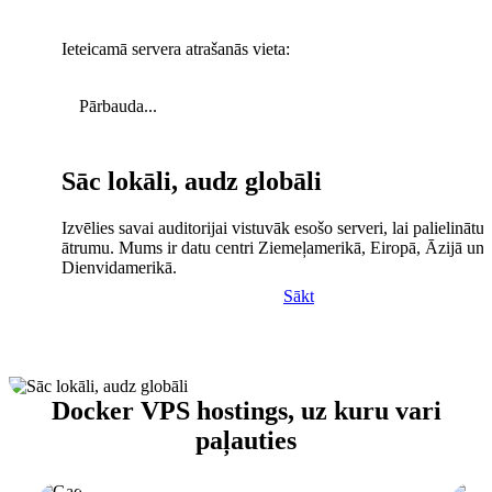
Ieteicamā servera atrašanās vieta:
Pārbauda...
Sāc lokāli, audz globāli
Izvēlies savai auditorijai vistuvāk esošo serveri, lai palielinātu 
ātrumu. Mums ir datu centri Ziemeļamerikā, Eiropā, Āzijā un
Dienvidamerikā.
Sākt
Docker VPS hostings, uz kuru vari
paļauties