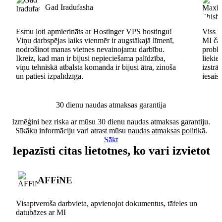
Gad Iradufasha
Esmu ļoti apmierināts ar Hostinger VPS hostingu!
Viss n
Viņu darbspējas laiks vienmēr ir augstākajā līmenī,
MI čat
nodrošinot manas vietnes nevainojamu darbību.
problē
Ikreiz, kad man ir bijusi nepieciešama palīdzība,
lieki
viņu tehniskā atbalsta komanda ir bijusi ātra, zinoša
izstrā
un patiesi izpalīdzīga.
iesais
30 dienu naudas atmaksas garantija
Izmēģini bez riska ar mūsu 30 dienu naudas atmaksas garantiju.
Sīkāku informāciju vari atrast mūsu
naudas atmaksas politikā
.
Sākt
Iepazīsti citas lietotnes, ko vari izvietot
AFFiNE
Visaptveroša darbvieta, apvienojot dokumentus, tāfeles un
datubāzes ar MI