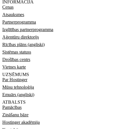
INFORMĀCIJA
Cenas
Atsauksmes
Partnerprogramma
Izglītības partnerprogramma
Aģentūru direktorijs
Rīcības plāns (angliski)
Sistēmas statuss
Drošības centrs
Vietnes karte
UZŅĒMUMS
Par Hostinger
Mūsu tehnoloģija
Emuārs (angliski)
ATBALSTS
Pamācības
Zināšanu bāze
Hostinger akadēmija