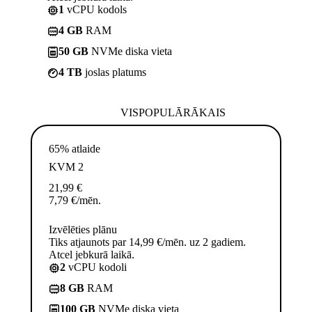
1
vCPU kodols
4 GB
RAM
50 GB
NVMe diska vieta
4 TB
joslas platums
VISPOPULĀRĀKAIS
65% atlaide
KVM 2
21,99
€
7,79
€
/mēn.
Izvēlēties plānu
Tiks atjaunots par 14,99 €/mēn. uz 2 gadiem.
Atcel jebkurā laikā.
2
vCPU kodoli
8 GB
RAM
100 GB
NVMe diska vieta