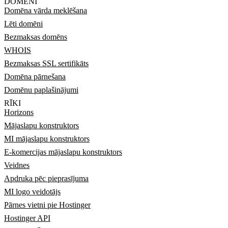
DOMĒNI
Domēna vārda meklēšana
Lēti domēni
Bezmaksas domēns
WHOIS
Bezmaksas SSL sertifikāts
Domēna pārnešana
Domēnu paplašinājumi
RĪKI
Horizons
Mājaslapu konstruktors
MI mājaslapu konstruktors
E-komercijas mājaslapu konstruktors
Veidnes
Apdruka pēc pieprasījuma
MI logo veidotājs
Pārnes vietni pie Hostinger
Hostinger API