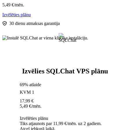
5,49
€
/mēn.
Izvēlēties plānu
30 dienu atmaksas garantija
Izvēlies SQLChat VPS plānu
69% atlaide
KVM 1
17,99
€
5,49
€
/mēn.
Izvēlēties plānu
Tiks atjaunots par 11,99 €/mēn. uz 2 gadiem.
Atcel jebkurā laikā.