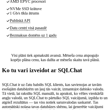
AMD EPYC procesori
NVMe SSD krātuve
1 Gb/s tīkla ātrums
Publiskā API
Datu centri
visā pasaulē
Bezmaksas domēns uz 1 gadu
Visi plāni tiek apmaksāti avansā. Mēneša cena atspoguļo
kopējo plāna cenu, kas dalīta ar mēnešu skaitu tavā plānā.
Ko tu vari izveidot ar SQLChat
SQLChat ir uz čatu balstīts SQL klients, kas savienojas ar tavām
esošajām datubāzēm un ļauj tās vaicāt, izmantojot dabisko valodu.
Tā vietā, lai rakstītu SQL manuāli, tu apraksti, ko vēlies vienkāršā
angļu valodā, un SQLChat to pārtulko SQL vaicājumā, izpilda to un
atgriež rezultātus — tas viss notiek sarunvalodas saskarnē. Tas
automātiski nolasa tavas datubāzes shēmu, lai ģenerētie vaicājumi