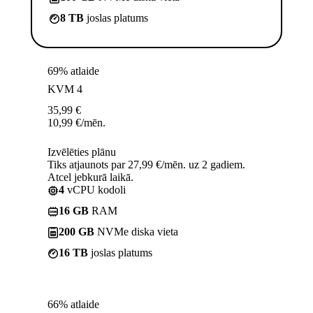
8 TB
joslas platums
69% atlaide
KVM 4
35,99
€
10,99
€
/mēn.
Izvēlēties plānu
Tiks atjaunots par 27,99 €/mēn. uz 2 gadiem.
Atcel jebkurā laikā.
4
vCPU kodoli
16 GB
RAM
200 GB
NVMe diska vieta
16 TB
joslas platums
66% atlaide