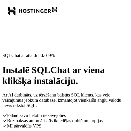
SQLChat ar atlaidi līdz 69%
Instalē SQLChat ar viena
klikšķa instalāciju.
Ar AI darbināts, uz tērzēšanu balstīts SQL klients, kas veic
vaicājumus jebkurā datubāzē, izmantojot vienkāršu angļu valodu,
nevis rakstot SQL.
Palaid savu lietotni nekavējoties
Bezmaksas automātiskās iknedēļas dublējumkopijas
MI pārvaldīts VPS