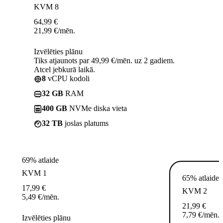
KVM 8
64,99
€
21,99
€
/mēn.
Izvēlēties plānu
Tiks atjaunots par 49,99 €/mēn. uz 2 gadiem.
Atcel jebkurā laikā.
8
vCPU kodoli
32 GB
RAM
400 GB
NVMe diska vieta
32 TB
joslas platums
69% atlaide
KVM 1
65% atlaide
17,99
€
KVM 2
5,49
€
/mēn.
21,99
€
7,79
€
/mēn.
Izvēlēties plānu