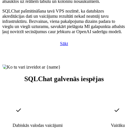
atsauktos uz reāliem tabulu un kolonnu nosaukumiem.
SQLChat pašmitināšana tavā VPS nozīmē, ka datubāzes
akreditācijas dati un vaicājumu rezultāti nekad neatstāj tavu
infrastruktūru. Bezvainas, viena pakalpojuma dizains padara to
vieglu un viegli uzturamu, savukārt pielāgota MI galapunkta atbalsts
ļauj novirzīt secinājumus caur jebkuru ar OpenAI saderīgu modeli.
Sākt
SQLChat galvenās iespējas
Dabiskās valodas vaicājumi
Vairāku d