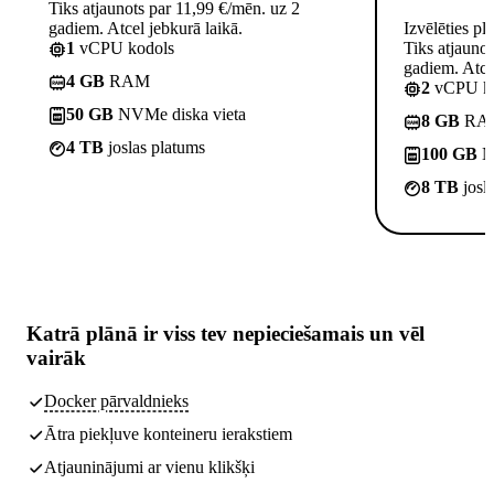
Tiks atjaunots par 11,99 €/mēn. uz 2
gadiem. Atcel jebkurā laikā.
Izvēlēties pl
1
vCPU kodols
Tiks atjauno
gadiem. Atcel
4 GB
RAM
2
vCPU ko
50 GB
NVMe diska vieta
8 GB
RA
4 TB
joslas platums
100 GB
NV
8 TB
josl
Katrā plānā ir
viss tev nepieciešamais
un vēl
vairāk
Docker pārvaldnieks
Ātra piekļuve konteineru ierakstiem
Atjauninājumi ar vienu klikšķi