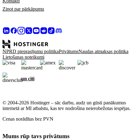
Kontakti
Ziņot par pārkāpumu
NPRD pieprasījumu politika
Privātums
Naudas atmaksas politika
Lietošanas noteikumi
un citi
© 2004-2026 Hostinger – sāc darbu, audz un gūsti panākumus
internetā ar MI atbalstu, kas tev nodrošina neierobežotas iespējas.
Cenas norādītas bez PVN
Mums rūp tavs privātums