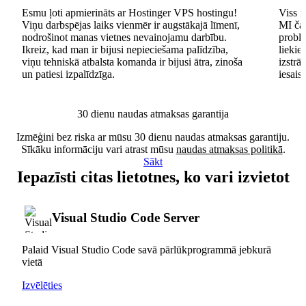
Esmu ļoti apmierināts ar Hostinger VPS hostingu!
Viss n
Viņu darbspējas laiks vienmēr ir augstākajā līmenī,
MI čat
nodrošinot manas vietnes nevainojamu darbību.
problē
Ikreiz, kad man ir bijusi nepieciešama palīdzība,
lieki
viņu tehniskā atbalsta komanda ir bijusi ātra, zinoša
izstrā
un patiesi izpalīdzīga.
iesais
30 dienu naudas atmaksas garantija
Izmēģini bez riska ar mūsu 30 dienu naudas atmaksas garantiju.
Sīkāku informāciju vari atrast mūsu
naudas atmaksas politikā
.
Sākt
Iepazīsti citas lietotnes, ko vari izvietot
Visual Studio Code Server
Palaid Visual Studio Code savā pārlūkprogrammā jebkurā
vietā
Izvēlēties