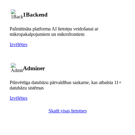
1Backend
Pašmitināta platforma AI lietotņu veidošanai ar
mikropakalpojumiem un mikrofrontiem
Izvēlēties
Adminer
Pilnvērtīga datubāzu pārvaldības saskarne, kas atbalsta 11+
datubāzu sistēmas
Izvēlēties
Skatīt visas lietotnes