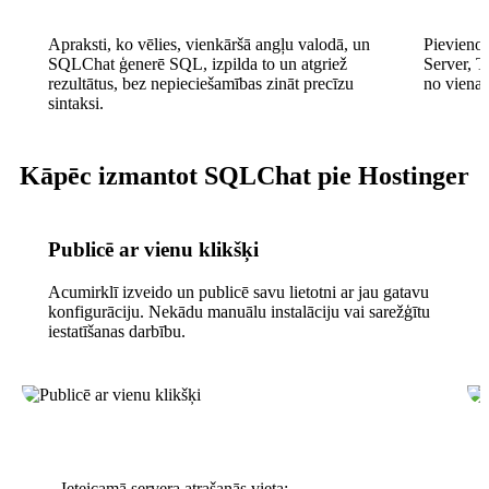
Apraksti, ko vēlies, vienkāršā angļu valodā, un
Pievieno
SQLChat ģenerē SQL, izpilda to un atgriež
Server, 
rezultātus, bez nepieciešamības zināt precīzu
no vienas
sintaksi.
Kāpēc izmantot SQLChat pie Hostinger
Publicē ar vienu klikšķi
Acumirklī izveido un publicē savu lietotni ar jau gatavu
konfigurāciju. Nekādu manuālu instalāciju vai sarežģītu
iestatīšanas darbību.
Ieteicamā servera atrašanās vieta: