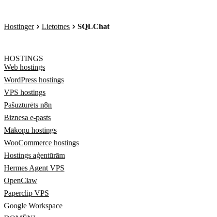
Hostinger
Lietotnes
SQLChat
HOSTINGS
Web hostings
WordPress hostings
VPS hostings
Pašuzturēts n8n
Biznesa e-pasts
Mākoņu hostings
WooCommerce hostings
Hostings aģentūrām
Hermes Agent VPS
OpenClaw
Paperclip VPS
Google Workspace