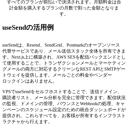
すべてのプランが前払いで決済されます。月額料金は合
計金額を購入するプランの月数で割った金額となりま
す。
useSendの活用例
useSendは、Resend、SendGrid、Postmarkのオープンソース
代替サービス
であり、メール
送信スタック
全体を所有できま
す。Next.js上に構築され、AWS SESを配信
バックエンド
とし
て使用することで、トランザクション
メール
とマーケティン
グ
メール
の両方に対応するクリーンなREST APIとSMTPゲー
トウェイを提供します。メールごとの料金やベンダー
ロックイン
はありません。
VPSでuseSendをセルフ
ホスト
することで、送信
ドメイン
、
購読者
リスト
、メール
分析
を完全に管理できます。配信
状況
の監視、ドメインの管理、バウンスとWebhookの処理、キャ
ンペーンのスケジュール設定のための統合
ダッシュボード
が
提供され、これらすべてを、お客様が所有するインフラスト
ラクチャから行えます。