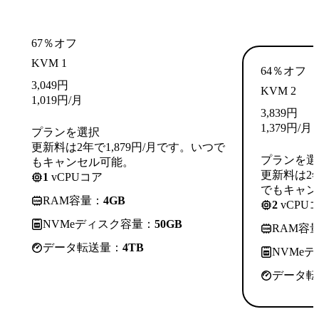
67％オフ
KVM 1
64％オフ
3,049
円
KVM 2
1,019
円
/月
3,839
円
1,379
円
/月
プランを選択
更新料は2年で1,879円/月です。いつで
プランを選
もキャンセル可能。
更新料は2年
1
vCPUコア
でもキャン
RAM容量：
4GB
2
vCPU
NVMeディスク容量：
50GB
RAM容
データ転送量：
4TB
NVMe
データ転