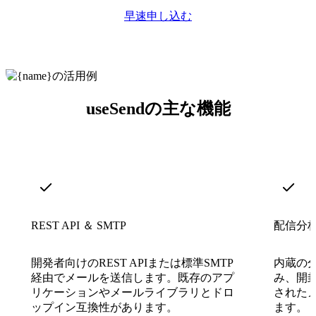
早速申し込む
useSendの主な機能
REST API ＆ SMTP
配信分
開発者向けのREST APIまたは標準SMTP
内蔵の
経由でメールを送信します。既存のアプ
み、開
リケーションやメールライブラリとドロ
された
ップイン互換性があります。
ます。