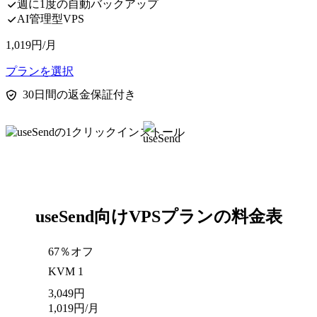
週に1度の自動バックアップ
AI管理型VPS
1,019
円
/月
プランを選択
30日間の返金保証付き
useSend向けVPSプランの料金表
67％オフ
KVM 1
3,049
円
1,019
円
/月