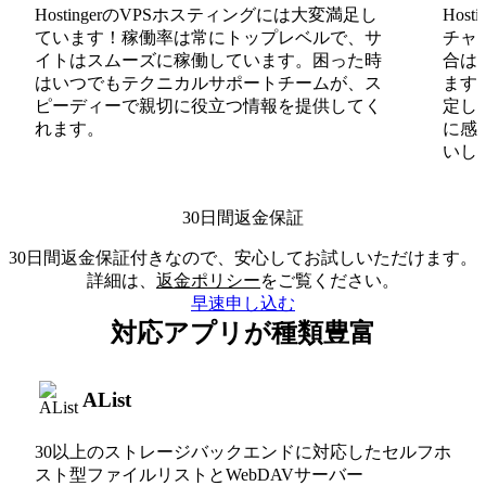
HostingerのVPSホスティングには大変満足し
Hos
ています！稼働率は常にトップレベルで、サ
チャ
イトはスムーズに稼働しています。困った時
合は
はいつでもテクニカルサポートチームが、ス
ます
ピーディーで親切に役立つ情報を提供してく
定し
れます。
に感
いしま
30日間返金保証
30日間返金保証付きなので、安心してお試しいただけます。
詳細は、
返金ポリシー
をご覧ください。
早速申し込む
対応アプリが種類豊富
AList
30以上のストレージバックエンドに対応したセルフホ
スト型ファイルリストとWebDAVサーバー