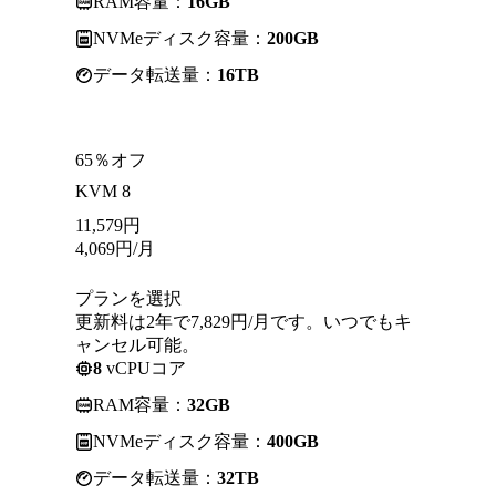
RAM容量：
16GB
NVMeディスク容量：
200GB
データ転送量：
16TB
65％オフ
KVM 8
11,579
円
4,069
円
/月
プランを選択
更新料は2年で7,829円/月です。いつでもキ
ャンセル可能。
8
vCPUコア
RAM容量：
32GB
NVMeディスク容量：
400GB
データ転送量：
32TB