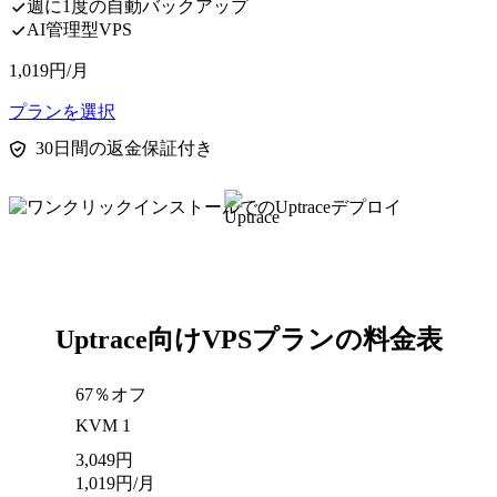
週に1度の自動バックアップ
AI管理型VPS
1,019
円
/月
プランを選択
30日間の返金保証付き
Uptrace向けVPSプランの料金表
67％オフ
KVM 1
3,049
円
1,019
円
/月