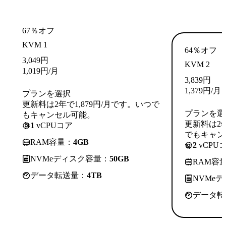
67％オフ
KVM 1
64％オフ
3,049
円
KVM 2
1,019
円
/月
3,839
円
1,379
円
/月
プランを選択
更新料は2年で1,879円/月です。いつで
プランを選
もキャンセル可能。
更新料は2年
1
vCPUコア
でもキャン
RAM容量：
4GB
2
vCPU
NVMeディスク容量：
50GB
RAM容
データ転送量：
4TB
NVMe
データ転