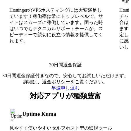
HostingerのVPSホスティングには大変満足し
Hos
ています！稼働率は常にトップレベルで、サ
チャ
イトはスムーズに稼働しています。困った時
合は
はいつでもテクニカルサポートチームが、ス
ます
ピーディーで親切に役立つ情報を提供してく
定し
れます。
に感
いしま
30日間返金保証
30日間返金保証付きなので、安心してお試しいただけます。
詳細は、
返金ポリシー
をご覧ください。
早速申し込む
対応アプリが種類豊富
Uptime Kuma
見やすく使いやすいセルフホスト型の監視ツール