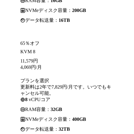
RAM容量：
16GB
NVMeディスク容量：
200GB
データ転送量：
16TB
65％オフ
KVM 8
11,579
円
4,069
円
/月
プランを選択
更新料は2年で7,829円/月です。いつでもキ
ャンセル可能。
8
vCPUコア
RAM容量：
32GB
NVMeディスク容量：
400GB
データ転送量：
32TB