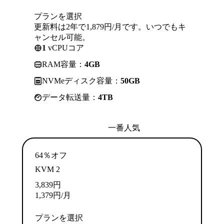
プランを選択
更新料は2年で1,879円/月です。いつでもキ
ャンセル可能。
1
vCPUコア
RAM容量：
4GB
NVMeディスク容量：
50GB
データ転送量：
4TB
一番人気
64％オフ
KVM 2
3,839
円
1,379
円
/月
プランを選択