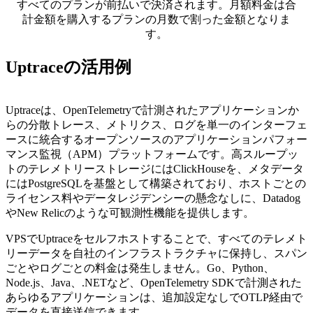
すべてのプランが前払いで決済されます。月額料金は合
計金額を購入するプランの月数で割った金額となりま
す。
Uptraceの活用例
Uptraceは、OpenTelemetryで計測されたアプリケーションか
らの分散トレース、メトリクス、ログを単一のインターフェ
ースに統合するオープンソースのアプリケーションパフォー
マンス監視（APM）プラットフォームです。高スループッ
トのテレメトリーストレージにはClickHouseを、メタデータ
にはPostgreSQLを基盤として構築されており、ホストごとの
ライセンス料やデータレジデンシーの懸念なしに、Datadog
やNew Relicのような可観測性機能を提供します。
VPSでUptraceをセルフホストすることで、すべてのテレメト
リーデータを自社のインフラストラクチャに保持し、スパン
ごとやログごとの料金は発生しません。Go、Python、
Node.js、Java、.NETなど、OpenTelemetry SDKで計測された
あらゆるアプリケーションは、追加設定なしでOTLP経由で
データを直接送信できます。