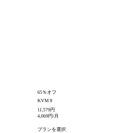
65％オフ
KVM 8
11,579
円
4,069
円
/月
プランを選択