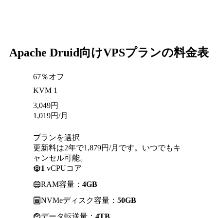
Apache Druid向けVPSプランの料金表
67％オフ
KVM 1
3,049
円
1,019
円
/月
プランを選択
更新料は2年で1,879円/月です。いつでもキ
ャンセル可能。
1
vCPUコア
RAM容量：
4GB
NVMeディスク容量：
50GB
データ転送量：
4TB