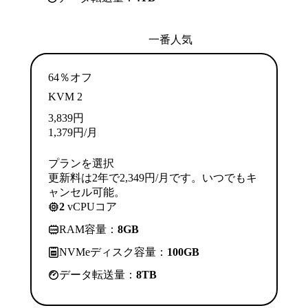
一番人気
64％オフ
KVM 2
3,839
円
1,379
円
/月
プランを選択
更新料は2年で2,349円/月です。いつでもキ
ャンセル可能。
2
vCPUコア
RAM容量：
8GB
NVMeディスク容量：
100GB
データ転送量：
8TB