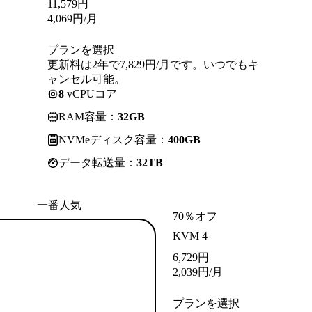
11,579
円
4,069
円
/月
プランを選択
更新料は2年で7,829円/月です。いつでもキ
ャンセル可能。
8
vCPUコア
RAM容量：
32GB
NVMeディスク容量：
400GB
データ転送量：
32TB
一番人気
70％オフ
KVM 4
6,729
円
2,039
円
/月
プランを選択