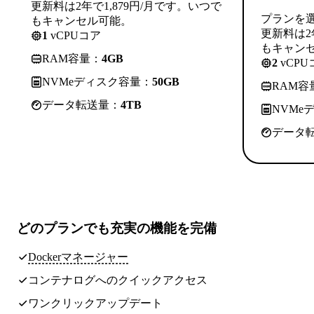
更新料は2年で1,879円/月です。いつで
プランを
もキャンセル可能。
更新料は2
1
vCPUコア
もキャン
RAM容量：
4GB
2
vCPU
NVMeディスク容量：
50GB
RAM容
データ転送量：
4TB
NVMe
データ
どのプランでも
充実の機能
を完備
Dockerマネージャー
コンテナログへのクイックアクセス
ワンクリックアップデート