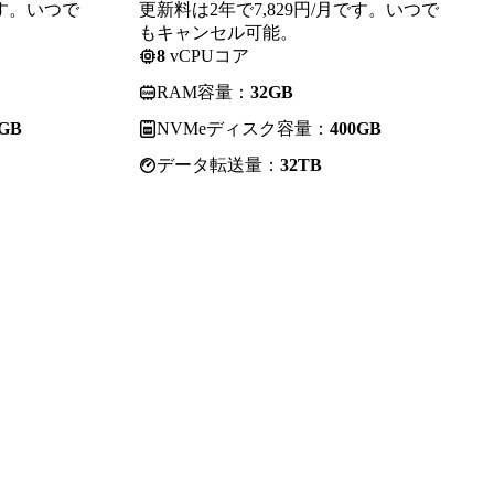
です。いつで
更新料は2年で7,829円/月です。いつで
もキャンセル可能。
8
vCPUコア
RAM容量：
32GB
0GB
NVMeディスク容量：
400GB
データ転送量：
32TB