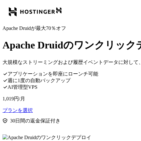
Apache Druidが最大70％オフ
Apache Druidのワンクリッ
大規模なストリーミングおよび履歴イベントデータに対して
アプリケーションを即座にローンチ可能
週に1度の自動バックアップ
AI管理型VPS
1,019
円
/月
プランを選択
30日間の返金保証付き