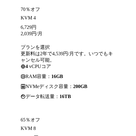
70％オフ
KVM 4
6,729
円
2,039
円
/月
プランを選択
更新料は2年で4,539円/月です。いつでもキ
ャンセル可能。
4
vCPUコア
RAM容量：
16GB
NVMeディスク容量：
200GB
データ転送量：
16TB
65％オフ
KVM 8