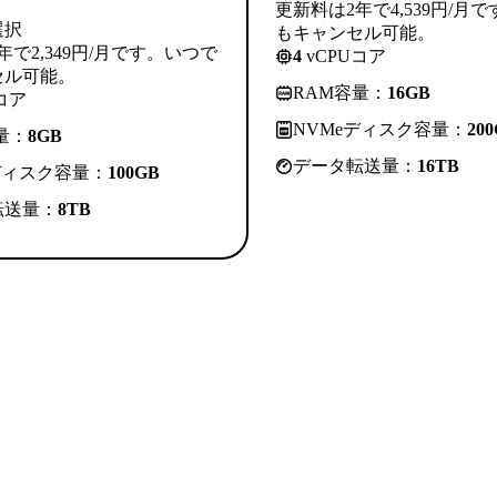
更新料は2年で4,539円/月
選択
もキャンセル可能。
年で2,349円/月です。いつで
4
vCPUコア
セル可能。
RAM容量：
16GB
コア
NVMeディスク容量：
20
量：
8GB
データ転送量：
16TB
ディスク容量：
100GB
転送量：
8TB