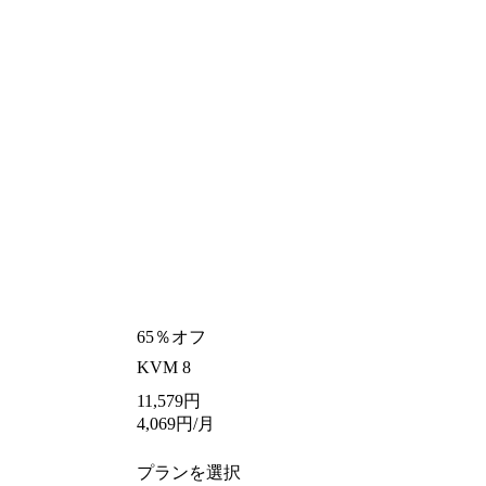
65％オフ
KVM 8
11,579
円
4,069
円
/月
プランを選択