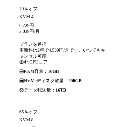
70％オフ
KVM 4
6,729
円
2,039
円
/月
プランを選択
更新料は2年で4,539円/月です。いつでもキ
ャンセル可能。
4
vCPUコア
RAM容量：
16GB
NVMeディスク容量：
200GB
データ転送量：
16TB
65％オフ
KVM 8