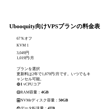
Ubooquity向けVPSプランの料金表
67％オフ
KVM 1
3,049
円
1,019
円
/月
プランを選択
更新料は2年で1,879円/月です。いつでもキ
ャンセル可能。
1
vCPUコア
RAM容量：
4GB
NVMeディスク容量：
50GB
データ転送量：
4TB