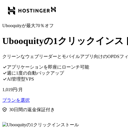
Ubooquityが最大70％オフ
Ubooquityの1クリックイン
クリーンなウェブリーダーとモバイルアプリ向けのOPDSフ
アプリケーションを即座にローンチ可能
週に1度の自動バックアップ
AI管理型VPS
1,019
円
/月
プランを選択
30日間の返金保証付き