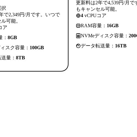
更新料は2年で4,539円/月
選択
もキャンセル可能。
年で2,349円/月です。いつで
4
vCPUコア
セル可能。
RAM容量：
16GB
コア
NVMeディスク容量：
20
量：
8GB
データ転送量：
16TB
ディスク容量：
100GB
転送量：
8TB