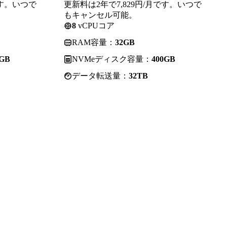
です。いつで
更新料は2年で7,829円/月です。いつで
もキャンセル可能。
8
vCPUコア
RAM容量：
32GB
0GB
NVMeディスク容量：
400GB
データ転送量：
32TB