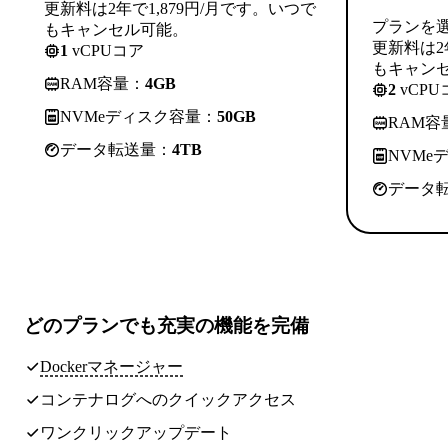
更新料は2年で1,879円/月です。いつで
プランを
もキャンセル可能。
更新料は2
1
vCPUコア
もキャン
RAM容量：
4GB
2
vCPU
NVMeディスク容量：
50GB
RAM容
データ転送量：
4TB
NVMe
データ
どのプランでも
充実の機能
を完備
Dockerマネージャー
コンテナログへのクイックアクセス
ワンクリックアップデート