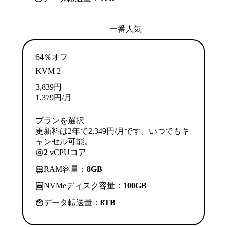
一番人気
64％オフ
KVM 2
3,839
円
1,379
円
/月
プランを選択
更新料は2年で2,349円/月です。いつでもキ
ャンセル可能。
2
vCPUコア
RAM容量：
8GB
NVMeディスク容量：
100GB
データ転送量：
8TB