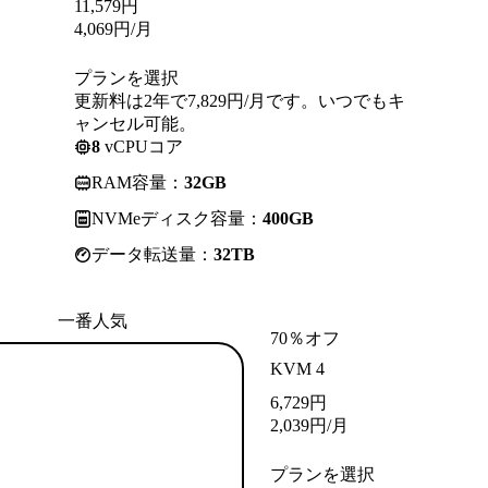
11,579
円
4,069
円
/月
プランを選択
更新料は2年で7,829円/月です。いつでもキ
ャンセル可能。
8
vCPUコア
RAM容量：
32GB
NVMeディスク容量：
400GB
データ転送量：
32TB
一番人気
70％オフ
KVM 4
6,729
円
2,039
円
/月
プランを選択