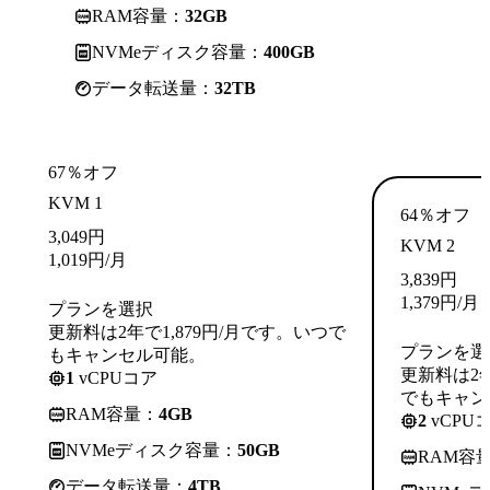
RAM容量：
32GB
NVMeディスク容量：
400GB
データ転送量：
32TB
67％オフ
KVM 1
64％オフ
3,049
円
KVM 2
1,019
円
/月
3,839
円
1,379
円
/月
プランを選択
更新料は2年で1,879円/月です。いつで
プランを選
もキャンセル可能。
更新料は2年
1
vCPUコア
でもキャン
RAM容量：
4GB
2
vCPU
NVMeディスク容量：
50GB
RAM容
データ転送量：
4TB