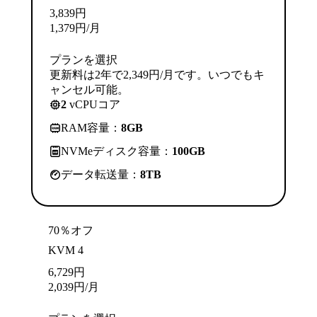
3,839
円
1,379
円
/月
プランを選択
更新料は2年で2,349円/月です。いつでもキ
ャンセル可能。
2
vCPUコア
RAM容量：
8GB
NVMeディスク容量：
100GB
データ転送量：
8TB
70％オフ
KVM 4
6,729
円
2,039
円
/月