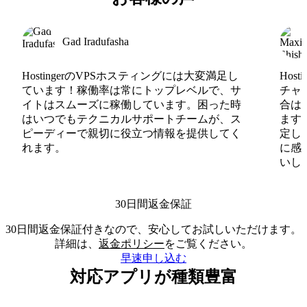
Gad Iradufasha
HostingerのVPSホスティングには大変満足し
Hos
ています！稼働率は常にトップレベルで、サ
チャ
イトはスムーズに稼働しています。困った時
合は
はいつでもテクニカルサポートチームが、ス
ます
ピーディーで親切に役立つ情報を提供してく
定し
れます。
に感
いしま
30日間返金保証
30日間返金保証付きなので、安心してお試しいただけます。
詳細は、
返金ポリシー
をご覧ください。
早速申し込む
対応アプリが種類豊富