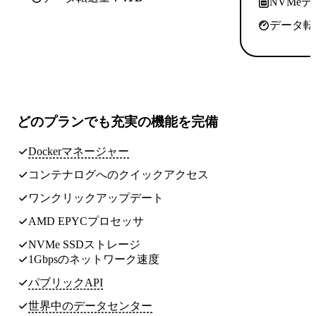
NVMe
データ転
どのプランでも
充実の機能
を完備
Dockerマネージャー
コンテナログへのクイックアクセス
ワンクリックアップデート
AMD EPYCプロセッサ
NVMe SSDストレージ
1Gbpsのネットワーク速度
パブリックAPI
世界中のデータセンター