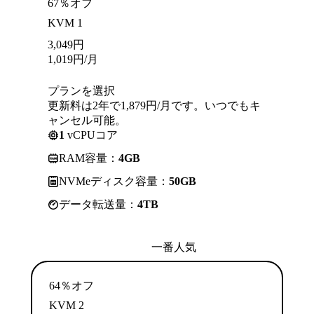
67％オフ
KVM 1
3,049
円
1,019
円
/月
プランを選択
更新料は2年で1,879円/月です。いつでもキ
ャンセル可能。
1
vCPUコア
RAM容量：
4GB
NVMeディスク容量：
50GB
データ転送量：
4TB
一番人気
64％オフ
KVM 2