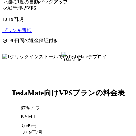
週に1度の自動バックアップ
AI管理型VPS
1,019
円
/月
プランを選択
30日間の返金保証付き
TeslaMate向けVPSプランの料金表
67％オフ
KVM 1
3,049
円
1,019
円
/月