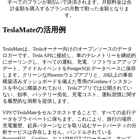
すべてのプランが前払いで決済されます。月額料金は合
計金額を購入するプランの月数で割った金額となりま
す。
TeslaMateの活用例
TeslaMateは、Teslaオーナー向けのオープンソースのデータ
ロガーです。Tesla APIに接続し、車のテレメトリーを継続的
にポーリングし、すべての運転、充電、ソフトウェアアップ
デート、アイドルイベントをPostgreSQLデータベースに保存
します。クリーンなPhoenixウェブアプリと、20以上の事前
構築済みダッシュボードを備えた専用のGrafanaインスタン
スを中心に構築されており、Teslaアプリでは公開されてい
ない、効率、バッテリー劣化、充電コスト、運転習慣に関す
る履歴的な洞察を提供します。
VPSでTeslaMateをセルフホストすることで、すべての走行デ
ータをプライベートに保ちます。これにより、旅行の場所、
充電履歴、起床パターンなどを取り込むサードパーティの分
析サービスは存在しません。バンドルされている
PostgreSQL、Grafana、およびMQTTブローカーは、すべて