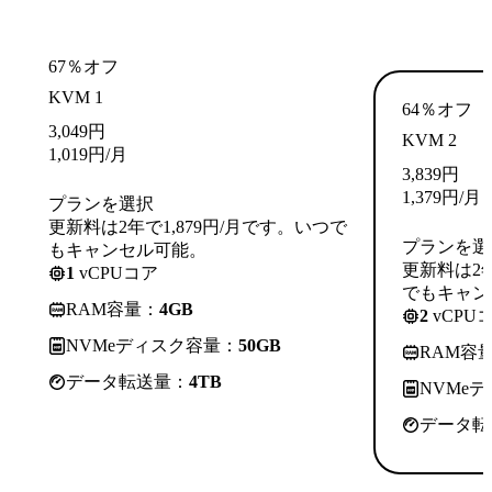
67％オフ
KVM 1
64％オフ
3,049
円
KVM 2
1,019
円
/月
3,839
円
1,379
円
/月
プランを選択
更新料は2年で1,879円/月です。いつで
プランを選
もキャンセル可能。
更新料は2年
1
vCPUコア
でもキャン
RAM容量：
4GB
2
vCPU
NVMeディスク容量：
50GB
RAM容
データ転送量：
4TB
NVMe
データ転