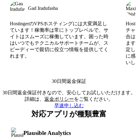
Gad Iradufasha
HostingerのVPSホスティングには大変満足し
Hos
ています！稼働率は常にトップレベルで、サ
チャ
イトはスムーズに稼働しています。困った時
合は
はいつでもテクニカルサポートチームが、ス
ます
ピーディーで親切に役立つ情報を提供してく
定し
れます。
に感
いしま
30日間返金保証
30日間返金保証付きなので、安心してお試しいただけます。
詳細は、
返金ポリシー
をご覧ください。
早速申し込む
対応アプリが種類豊富
Plausible Analytics