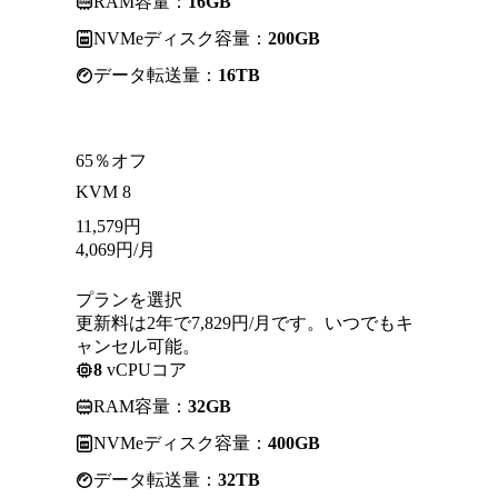
RAM容量：
16GB
NVMeディスク容量：
200GB
データ転送量：
16TB
65％オフ
KVM 8
11,579
円
4,069
円
/月
プランを選択
更新料は2年で7,829円/月です。いつでもキ
ャンセル可能。
8
vCPUコア
RAM容量：
32GB
NVMeディスク容量：
400GB
データ転送量：
32TB