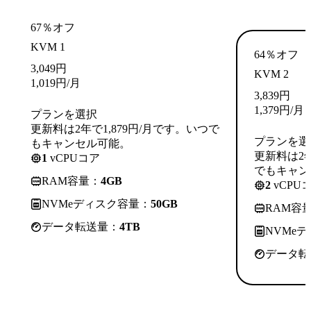
67％オフ
KVM 1
64％オフ
3,049
円
KVM 2
1,019
円
/月
3,839
円
1,379
円
/月
プランを選択
更新料は2年で1,879円/月です。いつで
プランを選
もキャンセル可能。
更新料は2年
1
vCPUコア
でもキャン
RAM容量：
4GB
2
vCPU
NVMeディスク容量：
50GB
RAM容
データ転送量：
4TB
NVMe
データ転