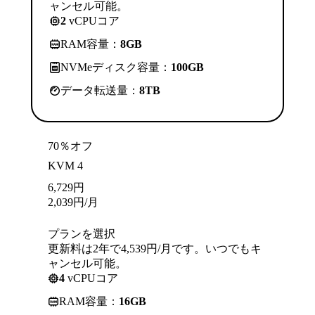
ャンセル可能。
2
vCPUコア
RAM容量：
8GB
NVMeディスク容量：
100GB
データ転送量：
8TB
70％オフ
KVM 4
6,729
円
2,039
円
/月
プランを選択
更新料は2年で4,539円/月です。いつでもキ
ャンセル可能。
4
vCPUコア
RAM容量：
16GB