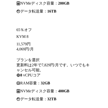
NVMeディスク容量：
200GB
データ転送量：
16TB
65％オフ
KVM 8
11,579
円
4,069
円
/月
プランを選択
更新料は2年で7,829円/月です。いつでもキ
ャンセル可能。
8
vCPUコア
RAM容量：
32GB
NVMeディスク容量：
400GB
データ転送量：
32TB