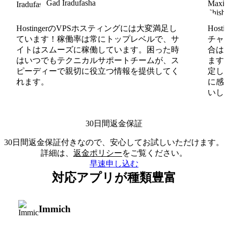
Gad Iradufasha
HostingerのVPSホスティングには大変満足し
Hos
ています！稼働率は常にトップレベルで、サ
チャ
イトはスムーズに稼働しています。困った時
合は
はいつでもテクニカルサポートチームが、ス
ます
ピーディーで親切に役立つ情報を提供してく
定し
れます。
に感
いしま
30日間返金保証
30日間返金保証付きなので、安心してお試しいただけます。
詳細は、
返金ポリシー
をご覧ください。
早速申し込む
対応アプリが種類豊富
Immich