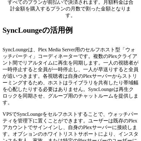
すべてのプランが前払いで決済されます。月額料金は合
計金額を購入するプランの月数で割った金額となりま
す。
SyncLoungeの活用例
SyncLoungeは、Plex Media Server用のセルフホスト型「ウォ
ッチパーティ」コーディネーターです。複数のPlexクライア
ント間でリアルタイムに再生を同期します。一人の視聴者が
一時停止すると全員が一時停止し、一人が早送りすると全員
が追いつきます。各視聴者は自身のPlexサーバーからストリ
ーミングするため、ホストはライブラリを共有したり帯域幅
を心配したりする必要はありません。SyncLoungeは再生ク
ロックを同期させ、グループ用のチャットルームを提供しま
す。
VPSでSyncLoungeをセルフホストすることで、ウォッチパー
ティを管理下に置くことができます。ユーザーは既存のPlex
アカウントでサインインし、自身のPlexサーバーに接続しま
す。オプションのホワイトリストサポートにより、インスタ
ンスを友人、家族、または特定のPlexサーバーのユーザーに