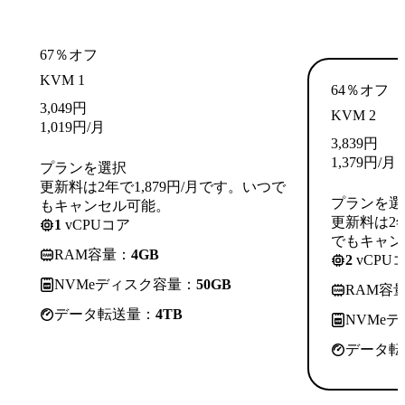
67％オフ
KVM 1
64％オフ
3,049
円
KVM 2
1,019
円
/月
3,839
円
1,379
円
/月
プランを選択
更新料は2年で1,879円/月です。いつで
プランを選
もキャンセル可能。
更新料は2年
1
vCPUコア
でもキャン
RAM容量：
4GB
2
vCPU
NVMeディスク容量：
50GB
RAM容
データ転送量：
4TB
NVMe
データ転