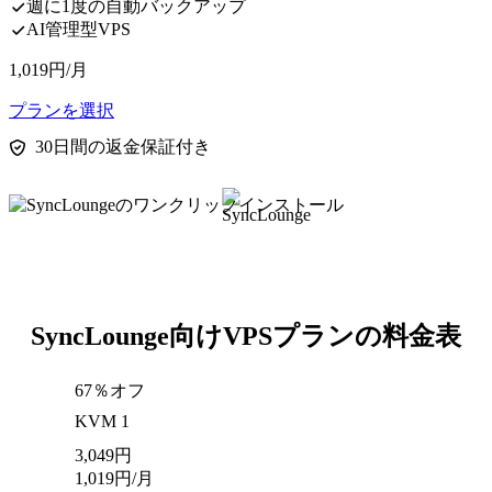
週に1度の自動バックアップ
AI管理型VPS
1,019
円
/月
プランを選択
30日間の返金保証付き
SyncLounge向けVPSプランの料金表
67％オフ
KVM 1
3,049
円
1,019
円
/月