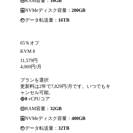
RAM容量：
16GB
NVMeディスク容量：
200GB
データ転送量：
16TB
65％オフ
KVM 8
11,579
円
4,069
円
/月
プランを選択
更新料は2年で7,829円/月です。いつでもキ
ャンセル可能。
8
vCPUコア
RAM容量：
32GB
NVMeディスク容量：
400GB
データ転送量：
32TB