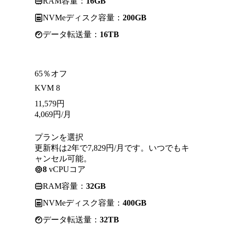
RAM容量：
16GB
NVMeディスク容量：
200GB
データ転送量：
16TB
65％オフ
KVM 8
11,579
円
4,069
円
/月
プランを選択
更新料は2年で7,829円/月です。いつでもキ
ャンセル可能。
8
vCPUコア
RAM容量：
32GB
NVMeディスク容量：
400GB
データ転送量：
32TB