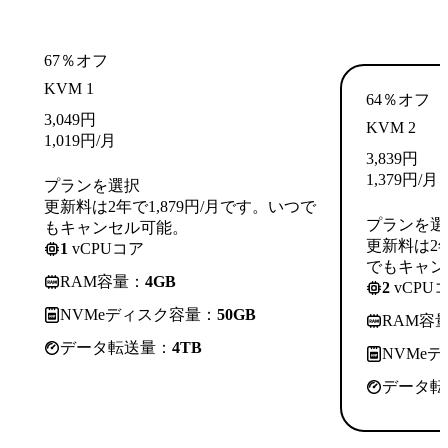
67％オフ
KVM 1
64％オフ
3,049
円
KVM 2
1,019
円
/月
3,839
円
1,379
円
/月
プランを選択
更新料は2年で1,879円/月です。いつで
プランを選
もキャンセル可能。
更新料は2年
1
vCPUコア
でもキャン
RAM容量：
4GB
2
vCPU
NVMeディスク容量：
50GB
RAM容
データ転送量：
4TB
NVMe
データ転