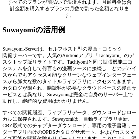
すべてのプランが前払いで決済されます。月額料金は合
計金額を購入するプランの月数で割った金額となりま
す。
Suwayomiの活用例
Suwayomi-Serverは、セルフホスト型の漫画・コミック
閲覧サーバー
です。人気のAndroidアプリ「Tachiyomi」のデ
スクトップ版リライトです。Tachiyomiと同じ拡張機能エコ
システムを介して何百もの漫画ソースに接続し、どのデバイ
スからでもアクセス可能なクリーンなウェブインターフェー
スから膨大な数のタイトルライブラリにアクセスできます。
カタログが限られ、購読料が必要なクラウドベースの漫画サ
ービスとは異なり、Suwayomiは完全に自身のサーバー上で
動作し、継続的な費用はかかりません。
すべての閲覧履歴、ライブラリデータ、ダウンロードはロー
カルに保存されます。Suwayomiは、自動ライブラリ更新、
CBZ形式でのチャプターダウンロード、専用の電子書籍リー
ダーアプリ向けのOPDSカタログサポート、およびカスタマ
イズ可能な閲覧体験をサポートしています。これにより、漫