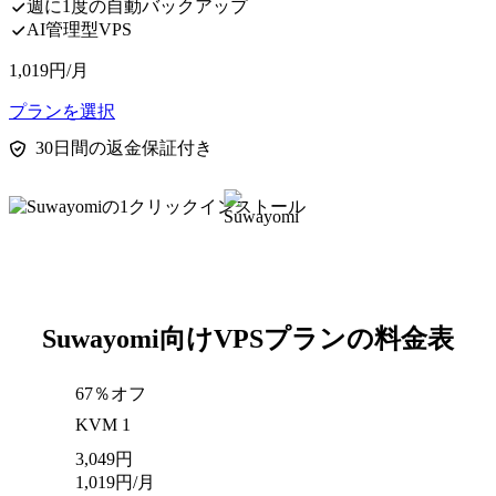
週に1度の自動バックアップ
AI管理型VPS
1,019
円
/月
プランを選択
30日間の返金保証付き
Suwayomi向けVPSプランの料金表
67％オフ
KVM 1
3,049
円
1,019
円
/月