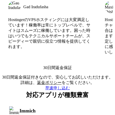
Gad Iradufasha
HostingerのVPSホスティングには大変満足し
Hos
ています！稼働率は常にトップレベルで、サ
チャ
イトはスムーズに稼働しています。困った時
合は
はいつでもテクニカルサポートチームが、ス
ます
ピーディーで親切に役立つ情報を提供してく
定し
れます。
に感
いしま
30日間返金保証
30日間返金保証付きなので、安心してお試しいただけます。
詳細は、
返金ポリシー
をご覧ください。
早速申し込む
対応アプリが種類豊富
Immich