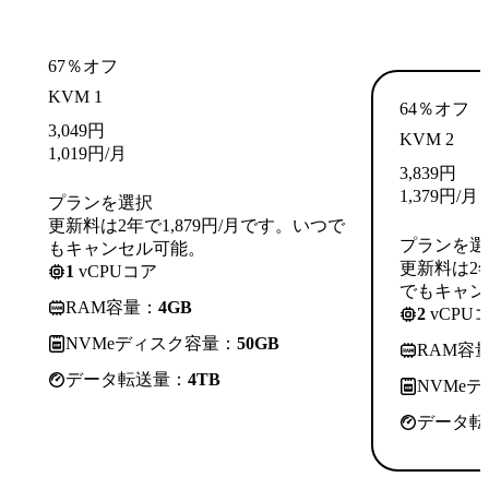
67％オフ
KVM 1
64％オフ
3,049
円
KVM 2
1,019
円
/月
3,839
円
1,379
円
/月
プランを選択
更新料は2年で1,879円/月です。いつで
プランを選
もキャンセル可能。
更新料は2年
1
vCPUコア
でもキャン
RAM容量：
4GB
2
vCPU
NVMeディスク容量：
50GB
RAM容
データ転送量：
4TB
NVMe
データ転