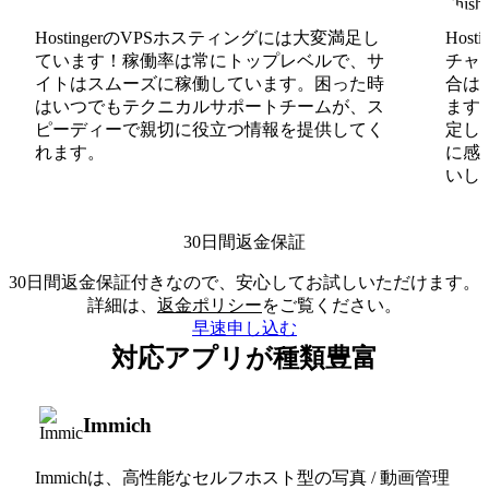
HostingerのVPSホスティングには大変満足し
Hos
ています！稼働率は常にトップレベルで、サ
チャ
イトはスムーズに稼働しています。困った時
合は
はいつでもテクニカルサポートチームが、ス
ます
ピーディーで親切に役立つ情報を提供してく
定し
れます。
に感
いしま
30日間返金保証
30日間返金保証付きなので、安心してお試しいただけます。
詳細は、
返金ポリシー
をご覧ください。
早速申し込む
対応アプリが種類豊富
Immich
Immichは、高性能なセルフホスト型の写真 / 動画管理