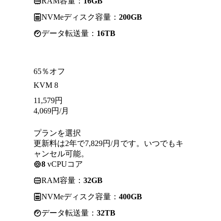
RAM容量：
16GB
NVMeディスク容量：
200GB
データ転送量：
16TB
65％オフ
KVM 8
11,579
円
4,069
円
/月
プランを選択
更新料は2年で7,829円/月です。いつでもキ
ャンセル可能。
8
vCPUコア
RAM容量：
32GB
NVMeディスク容量：
400GB
データ転送量：
32TB