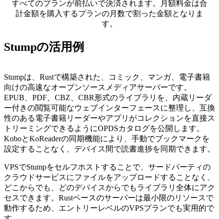
すべてのプランが前払いで決済されます。月額料金は合
計金額を購入するプランの月数で割った金額となりま
す。
Stumpの活用例
Stumpは、Rustで構築された、コミック、マンガ、電子書籍
向けの高速なオープンソースメディアサーバーです。
EPUB、PDF、CBZ、CBR形式のライブラリを、内蔵リーダ
ー付きの閲覧可能なウェブインターフェースに整理し、互換
性のある電子書籍リーダーやアプリがコレクションを直接ス
トリーミングできるようにOPDSカタログを公開します。
KoboとKoReaderの同期機能により、手動でブックマークを
設定することなく、デバイス間で読書進捗を同期できます。
VPSでStumpをセルフホストすることで、サードパーティの
クラウドサービスにファイルをアップロードすることなく、
どこからでも、どのデバイスからでもライブラリ全体にアク
セスできます。Rustベースのサーバーは最小限のリソースで
動作するため、エントリーレベルのVPSプランでも実用的で
す。