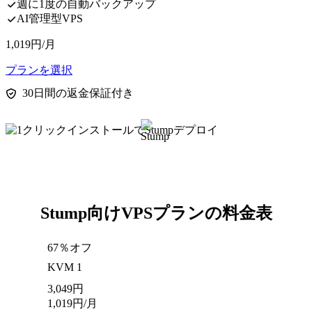
週に1度の自動バックアップ
AI管理型VPS
1,019
円
/月
プランを選択
30日間の返金保証付き
Stump向けVPSプランの料金表
67％オフ
KVM 1
3,049
円
1,019
円
/月