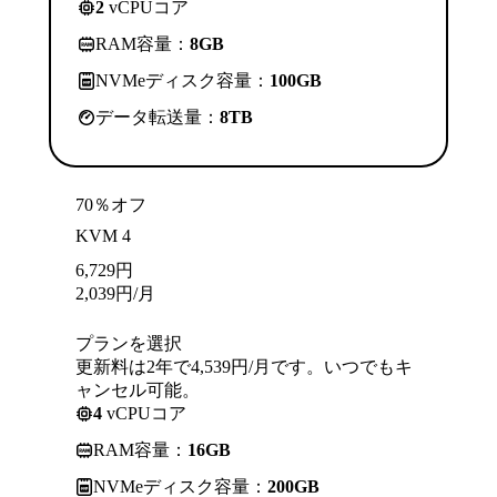
2
vCPUコア
RAM容量：
8GB
NVMeディスク容量：
100GB
データ転送量：
8TB
70％オフ
KVM 4
6,729
円
2,039
円
/月
プランを選択
更新料は2年で4,539円/月です。いつでもキ
ャンセル可能。
4
vCPUコア
RAM容量：
16GB
NVMeディスク容量：
200GB