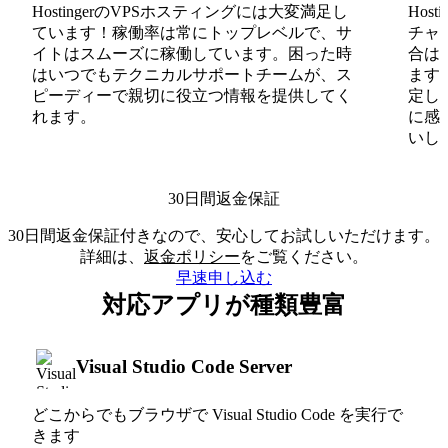
HostingerのVPSホスティングには大変満足し
Hos
ています！稼働率は常にトップレベルで、サ
チャ
イトはスムーズに稼働しています。困った時
合は
はいつでもテクニカルサポートチームが、ス
ます
ピーディーで親切に役立つ情報を提供してく
定し
れます。
に感
いしま
30日間返金保証
30日間返金保証付きなので、安心してお試しいただけます。
詳細は、
返金ポリシー
をご覧ください。
早速申し込む
対応アプリが種類豊富
Visual Studio Code Server
どこからでもブラウザで Visual Studio Code を実行で
きます