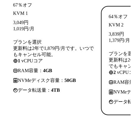
67％オフ
KVM 1
64％オフ
3,049
円
KVM 2
1,019
円
/月
3,839
円
1,379
円
/月
プランを選択
更新料は2年で1,879円/月です。いつで
プランを選
もキャンセル可能。
更新料は2年
1
vCPUコア
でもキャン
RAM容量：
4GB
2
vCPU
NVMeディスク容量：
50GB
RAM容
データ転送量：
4TB
NVMe
データ転