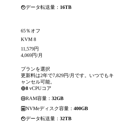
データ転送量：
16TB
65％オフ
KVM 8
11,579
円
4,069
円
/月
プランを選択
更新料は2年で7,829円/月です。いつでもキ
ャンセル可能。
8
vCPUコア
RAM容量：
32GB
NVMeディスク容量：
400GB
データ転送量：
32TB