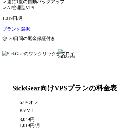
週に1度の自動バックアップ
AI管理型VPS
1,019
円
/月
プランを選択
30日間の返金保証付き
SickGear向けVPSプランの料金表
67％オフ
KVM 1
3,049
円
1,019
円
/月