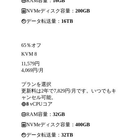
RAM容量：
16GB
NVMeディスク容量：
200GB
データ転送量：
16TB
65％オフ
KVM 8
11,579
円
4,069
円
/月
プランを選択
更新料は2年で7,829円/月です。いつでもキ
ャンセル可能。
8
vCPUコア
RAM容量：
32GB
NVMeディスク容量：
400GB
データ転送量：
32TB