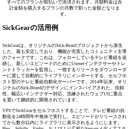
すべてのプランが前払いで決済されます。月額料金は合
計金額を購入するプランの月数で割った金額となりま
す。
SickGearの活用例
SickGearは、オリジナルのSick-Beardプロジェクトから派生
した、最も安定しており、機能が充実したコミュニティ主導
のフォークです。これは、フォローしているテレビ番組を追
跡し、新しいエピソードのためにUsenetインデクサーやトレ
ントトラッカーを監視し、一致するリリースをダウンローダ
ーに渡して自動的にライブラリにインポートする、セルフホ
スト型のテレビ番組自動化サーバーです。2014年以来、オリ
ジナルのSick-Beardのデザインにインスパイアされた、信頼
性、幅広いインデクサー対応、洗練されたウェブUIに重点
を置いて継続的に開発されています。
VPSでSickGearをセルフホストすることで、テレビ番組の自
動化を24時間年中無休で実行し、エピソードがリリースされ
てから数分以内にライブラリに表示されるようにします。
Plex、Jellyfin、Emby、およびより広範なServarrメディアスタ