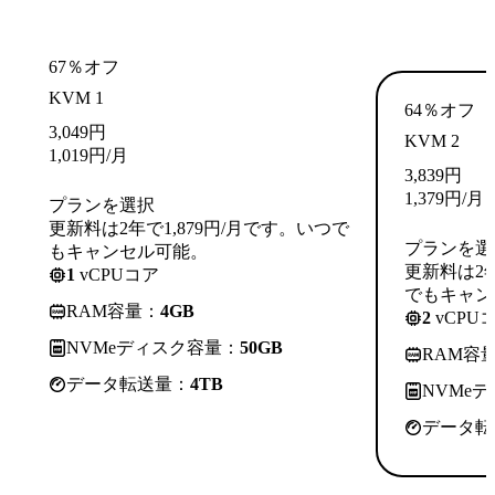
67％オフ
KVM 1
64％オフ
3,049
円
KVM 2
1,019
円
/月
3,839
円
1,379
円
/月
プランを選択
更新料は2年で1,879円/月です。いつで
プランを選
もキャンセル可能。
更新料は2年
1
vCPUコア
でもキャン
RAM容量：
4GB
2
vCPU
NVMeディスク容量：
50GB
RAM容
データ転送量：
4TB
NVMe
データ転