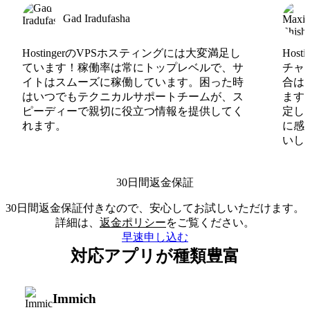
Gad Iradufasha
HostingerのVPSホスティングには大変満足し
Hos
ています！稼働率は常にトップレベルで、サ
チャ
イトはスムーズに稼働しています。困った時
合は
はいつでもテクニカルサポートチームが、ス
ます
ピーディーで親切に役立つ情報を提供してく
定し
れます。
に感
いしま
30日間返金保証
30日間返金保証付きなので、安心してお試しいただけます。
詳細は、
返金ポリシー
をご覧ください。
早速申し込む
対応アプリが種類豊富
Immich