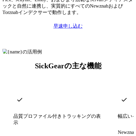
ックと自然に連携し、実質的にすべてのNewznabおよび
Torznabインデクサーで動作します。
早速申し込む
SickGearの主な機能
品質プロファイル付きトラッキングの表
幅広い
示
Newzn