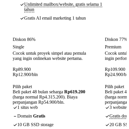
Unlimited mailbox/website, gratis selama 1
tahun
Gratis AI email marketing 1 tahun
Diskon 86%
Diskon 77%
Single
Premium
Cocok untuk proyek simpel atau pemula
Cocok untuk 
yang ingin onlinekan website pertama.
ingin perform
Rp
89.900
Rp
109.900
Rp
12.900
/bln
Rp
24.900
/bl
Pilih paket
Pilih paket
Beli paket 48 bulan seharga
Rp619.200
Beli paket 4
(harga normal Rp4.315.200). Biaya
(harga norma
perpanjangan Rp54.900/bln.
perpanjangan
1 situs web
3 website
Domain
Gratis
Gratis dom
10 GB SSD storage
20 GB SSD