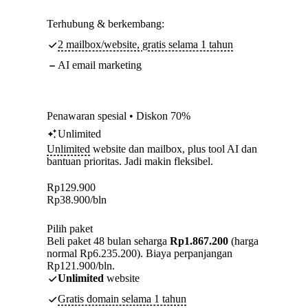
Terhubung & berkembang:
2 mailbox/website, gratis selama 1 tahun
AI email marketing
Penawaran spesial • Diskon 70%
Unlimited
Unlimited
website dan mailbox, plus tool AI dan
bantuan prioritas. Jadi makin fleksibel.
Rp
129.900
Rp
38.900
/bln
Pilih paket
Beli paket 48 bulan seharga
Rp1.867.200
(harga
normal Rp6.235.200). Biaya perpanjangan
Rp121.900/bln.
Unlimited
website
Gratis domain selama 1 tahun