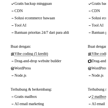
Gratis backup mingguan
Gratis ba
CDN
CDN
Solusi ecommerce bawaan
Solusi ec
Tool AI
Tool AI
Bantuan prioritas 24/7 dari para ahli
Bantuan pri
Buat dengan:
Buat dengan:
Vibe coding (5 kredit)
Vibe codin
Drag-and-drop website builder
Drag-and-d
WordPress
WordPress
Node.js
Node.js
Terhubung & berkembang:
Terhubung &
Gratis mailbox
2 mailbox/
AI email marketing
AI email m