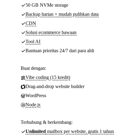
50 GB NVMe storage
Backup harian + mudah pulihkan data
CDN
Solusi ecommerce bawaan
Tool AI
Bantuan prioritas 24/7 dari para ahli
Buat dengan:
Vibe coding (15 kredit)
Drag-and-drop website builder
WordPress
Node.js
Terhubung & berkembang:
Unlimited
mailbox per website, gratis 1 tahun