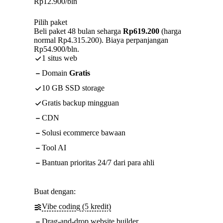
Rp
12.900
/bln
Pilih paket
Beli paket 48 bulan seharga
Rp619.200
(harga
normal Rp4.315.200). Biaya perpanjangan
Rp54.900/bln.
1 situs web
Domain
Gratis
10 GB SSD storage
Gratis backup mingguan
CDN
Solusi ecommerce bawaan
Tool AI
Bantuan prioritas 24/7 dari para ahli
Buat dengan:
Vibe coding (5 kredit)
Drag-and-drop website builder