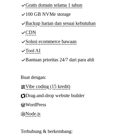
Gratis domain selama 1 tahun
100 GB NVMe storage
Backup harian dan sesuai kebutuhan
CDN
Solusi ecommerce bawaan
Tool AI
Bantuan prioritas 24/7 dari para ahli
Buat dengan:
Vibe coding (15 kredit)
Drag-and-drop website builder
WordPress
Node.js
Terhubung & berkembang: