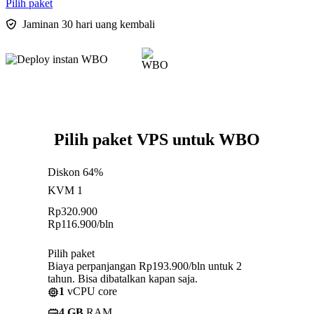
Pilih paket
Jaminan 30 hari uang kembali
Pilih paket VPS untuk WBO
Diskon 64%
KVM 1
Rp
320.900
Rp
116.900
/bln
Pilih paket
Biaya perpanjangan Rp193.900/bln untuk 2
tahun. Bisa dibatalkan kapan saja.
1
vCPU core
4 GB
RAM