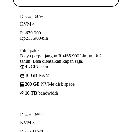
Diskon 69%
KVM 4
Rp
679.900
Rp
213.900
/bln
Pilih paket
Biaya perpanjangan Rp465.900/bln untuk 2
tahun. Bisa dibatalkan kapan saja.
4
vCPU core
16 GB
RAM
200 GB
NVMe disk space
16 TB
bandwidth
Diskon 65%
KVM 8
Rp
1.203.900