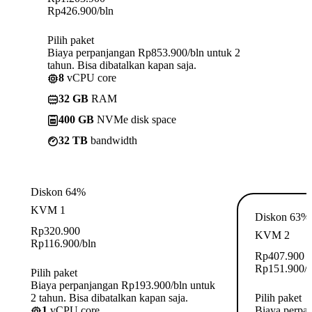
Rp
426.900
/bln
Pilih paket
Biaya perpanjangan Rp853.900/bln untuk 2
tahun. Bisa dibatalkan kapan saja.
8
vCPU core
32 GB
RAM
400 GB
NVMe disk space
32 TB
bandwidth
Diskon 64%
KVM 1
Diskon 63%
Rp
320.900
KVM 2
Rp
116.900
/bln
Rp
407.900
Rp
151.900
/
Pilih paket
Biaya perpanjangan Rp193.900/bln untuk
2 tahun. Bisa dibatalkan kapan saja.
Pilih paket
1
vCPU core
Biaya perpa