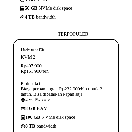
50 GB
NVMe disk space
4 TB
bandwidth
TERPOPULER
Diskon 63%
KVM 2
Rp
407.900
Rp
151.900
/bln
Pilih paket
Biaya perpanjangan Rp232.900/bln untuk 2
tahun. Bisa dibatalkan kapan saja.
2
vCPU core
8 GB
RAM
100 GB
NVMe disk space
8 TB
bandwidth