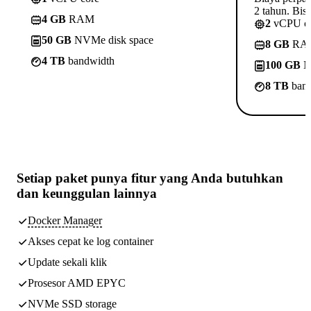
2 tahun. Bisa
4 GB
RAM
2
vCPU c
50 GB
NVMe disk space
8 GB
RA
4 TB
bandwidth
100 GB
N
8 TB
band
Setiap paket punya
fitur yang Anda butuhkan
dan keunggulan lainnya
Docker Manager
Akses cepat ke log container
Update sekali klik
Prosesor AMD EPYC
NVMe SSD storage