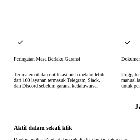
Peringatan Masa Berlaku Garansi
Dokumen
Terima email dan notifikasi push melalui lebih
Unggah da
dari 100 layanan termasuk Telegram, Slack,
manual la
dan Discord sebelum garansi kedaluwarsa.
untuk pen
J
Aktif dalam sekali klik
Deploy aplikasi Anda dalam sekali klik dengan setup siap