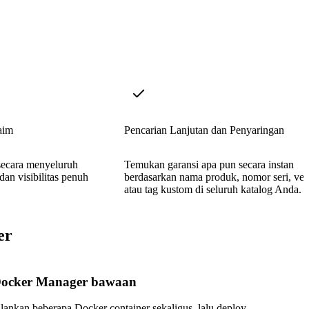
aim
Pencarian Lanjutan dan Penyaringan
secara menyeluruh
Temukan garansi apa pun secara instan
an visibilitas penuh
berdasarkan nama produk, nomor seri, ven
atau tag kustom di seluruh katalog Anda.
er
ocker Manager bawaan
alankan beberapa Docker container sekaligus, lalu deploy