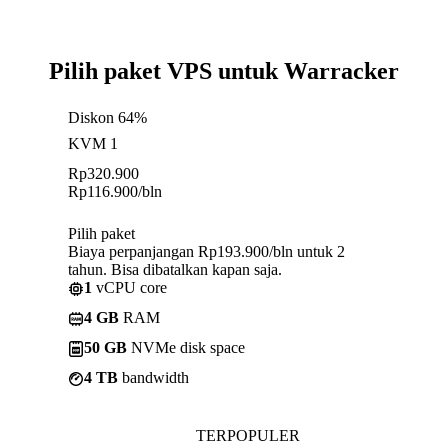
Pilih paket VPS untuk Warracker
Diskon 64%
KVM 1
Rp
320.900
Rp
116.900
/bln
Pilih paket
Biaya perpanjangan Rp193.900/bln untuk 2
tahun. Bisa dibatalkan kapan saja.
1
vCPU core
4 GB
RAM
50 GB
NVMe disk space
4 TB
bandwidth
TERPOPULER