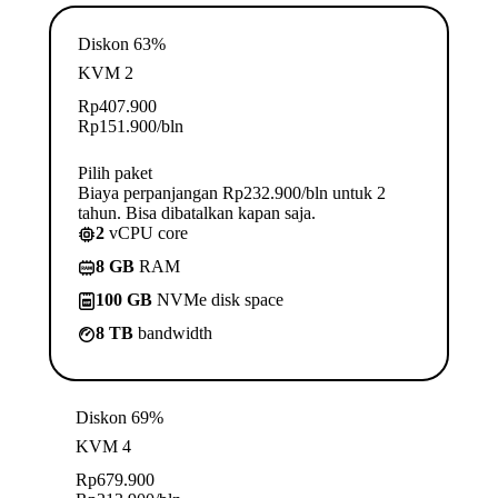
Diskon 63%
KVM 2
Rp
407.900
Rp
151.900
/bln
Pilih paket
Biaya perpanjangan Rp232.900/bln untuk 2
tahun. Bisa dibatalkan kapan saja.
2
vCPU core
8 GB
RAM
100 GB
NVMe disk space
8 TB
bandwidth
Diskon 69%
KVM 4
Rp
679.900