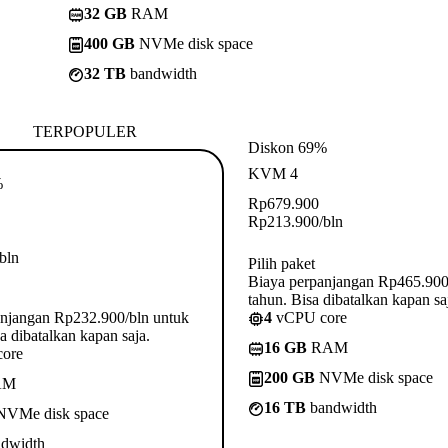
32 GB
RAM
400 GB
NVMe disk space
32 TB
bandwidth
TERPOPULER
Diskon 69%
KVM 4
%
Rp
679.900
Rp
213.900
/bln
/bln
Pilih paket
Biaya perpanjangan Rp465.900
tahun. Bisa dibatalkan kapan sa
anjangan Rp232.900/bln untuk
4
vCPU core
a dibatalkan kapan saja.
16 GB
RAM
ore
200 GB
NVMe disk space
AM
16 TB
bandwidth
VMe disk space
dwidth