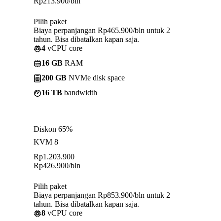
Rp
213.900
/bln
Pilih paket
Biaya perpanjangan Rp465.900/bln untuk 2
tahun. Bisa dibatalkan kapan saja.
4
vCPU core
16 GB
RAM
200 GB
NVMe disk space
16 TB
bandwidth
Diskon 65%
KVM 8
Rp
1.203.900
Rp
426.900
/bln
Pilih paket
Biaya perpanjangan Rp853.900/bln untuk 2
tahun. Bisa dibatalkan kapan saja.
8
vCPU core