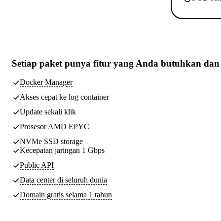
Setiap paket punya
fitur yang Anda butuhkan
dan 
Docker Manager
Akses cepat ke log container
Update sekali klik
Prosesor AMD EPYC
NVMe SSD storage
Kecepatan jaringan 1 Gbps
Public API
Data center di seluruh dunia
Domain gratis selama 1 tahun