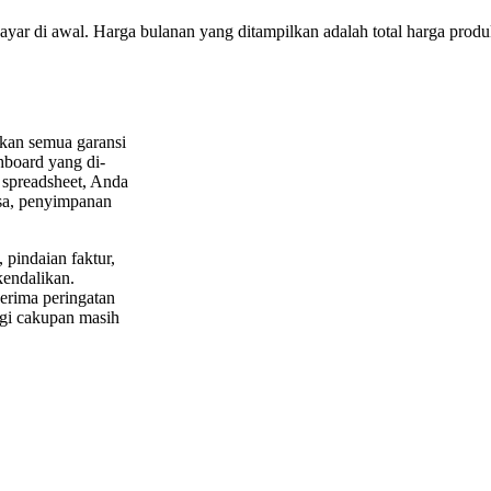
bayar di awal. Harga bulanan yang ditampilkan adalah total harga produk
tkan semua garansi
hboard yang di-
u spreadsheet, Anda
rsa, penyimpanan
 pindaian faktur,
kendalikan.
erima peringatan
agi cakupan masih