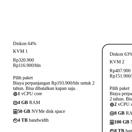
Diskon 64%
KVM 1
Diskon 63
Rp
320.900
KVM 2
Rp
116.900
/bln
Rp
407.900
Rp
151.900
Pilih paket
Biaya perpanjangan Rp193.900/bln untuk 2
tahun. Bisa dibatalkan kapan saja.
Pilih paket
1
vCPU core
Biaya perp
2 tahun. Bis
4 GB
RAM
2
vCPU c
50 GB
NVMe disk space
8 GB
R
4 TB
bandwidth
100 GB
N
8 TB
ban