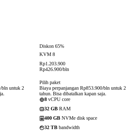
Diskon 65%
KVM 8
Rp
1.203.900
Rp
426.900
/bln
Pilih paket
/bln untuk 2
Biaya perpanjangan Rp853.900/bln untuk 2
ja.
tahun. Bisa dibatalkan kapan saja.
8
vCPU core
32 GB
RAM
400 GB
NVMe disk space
32 TB
bandwidth