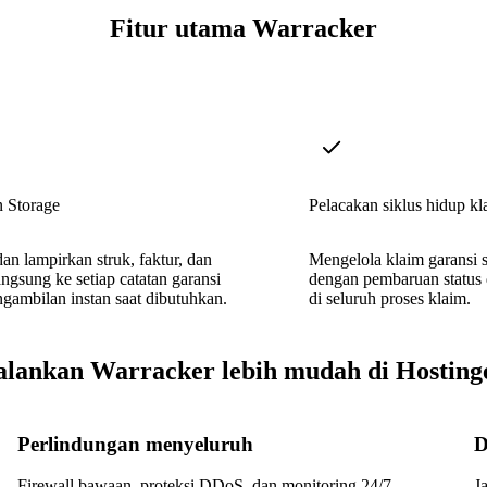
Fitur utama Warracker
 Storage
Pelacakan siklus hidup kl
n lampirkan struk, faktur, dan
Mengelola klaim garansi 
ngsung ke setiap catatan garansi
dengan pembaruan status d
gambilan instan saat dibutuhkan.
di seluruh proses klaim.
alankan Warracker lebih mudah di Hosting
Perlindungan menyeluruh
D
Firewall bawaan, proteksi DDoS, dan monitoring 24/7
J