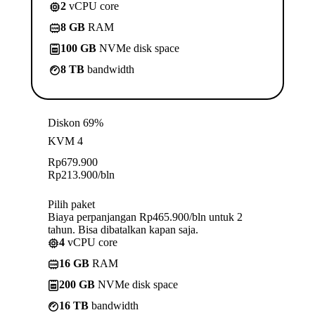
2
vCPU core
8 GB
RAM
100 GB
NVMe disk space
8 TB
bandwidth
Diskon 69%
KVM 4
Rp
679.900
Rp
213.900
/bln
Pilih paket
Biaya perpanjangan Rp465.900/bln untuk 2
tahun. Bisa dibatalkan kapan saja.
4
vCPU core
16 GB
RAM
200 GB
NVMe disk space
16 TB
bandwidth