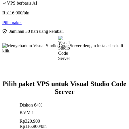
VPS berbasis AI
Rp
116.900
/bln
Pilih paket
Jaminan 30 hari uang kembali
Pilih paket VPS untuk Visual Studio Code
Server
Diskon 64%
KVM 1
Rp
320.900
Rp
116.900
/bln