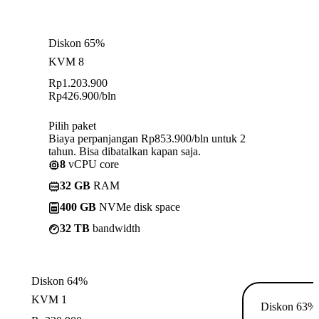
Diskon 65%
KVM 8
Rp
1.203.900
Rp
426.900
/bln
Pilih paket
Biaya perpanjangan Rp853.900/bln untuk 2
tahun. Bisa dibatalkan kapan saja.
8
vCPU core
32 GB
RAM
400 GB
NVMe disk space
32 TB
bandwidth
Diskon 64%
KVM 1
Diskon 63%