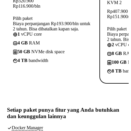
Rp
320.900
KVM 2
Rp
116.900
/bln
Rp
407.900
Rp
151.900
/
Pilih paket
Biaya perpanjangan Rp193.900/bln untuk
2 tahun. Bisa dibatalkan kapan saja.
Pilih paket
1
vCPU core
Biaya perpa
2 tahun. Bisa
4 GB
RAM
2
vCPU c
50 GB
NVMe disk space
8 GB
RA
4 TB
bandwidth
100 GB
N
8 TB
band
Setiap paket punya
fitur yang Anda butuhkan
dan keunggulan lainnya
Docker Manager