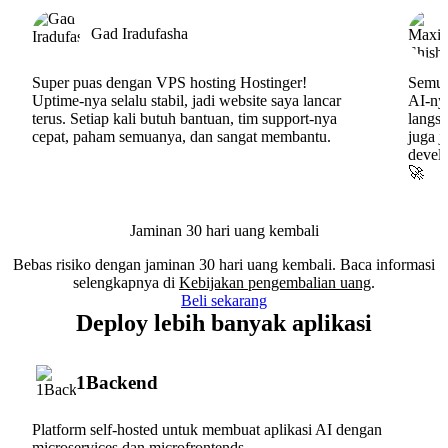
Gad Iradufasha
Super puas dengan VPS hosting Hostinger!
Semua
Uptime-nya selalu stabil, jadi website saya lancar
AI-nya
terus. Setiap kali butuh bantuan, tim support-nya
langs
cepat, paham semuanya, dan sangat membantu.
juga j
develo
🚀
Jaminan 30 hari uang kembali
Bebas risiko dengan jaminan 30 hari uang kembali. Baca informasi
selengkapnya di
Kebijakan pengembalian uang
.
Beli sekarang
Deploy lebih banyak aplikasi
1Backend
Platform self-hosted untuk membuat aplikasi AI dengan
microservices dan microfrontends