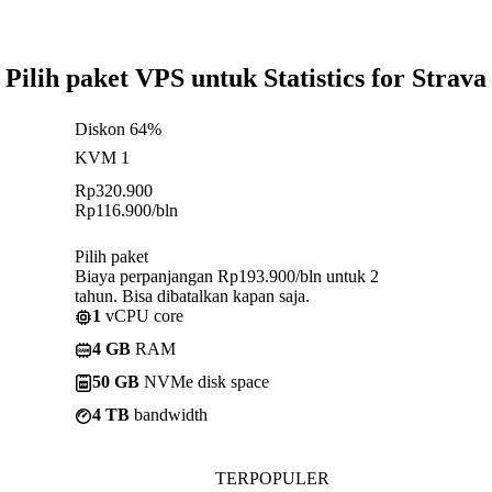
Pilih paket VPS untuk Statistics for Strava
Diskon 64%
KVM 1
Rp
320.900
Rp
116.900
/bln
Pilih paket
Biaya perpanjangan Rp193.900/bln untuk 2
tahun. Bisa dibatalkan kapan saja.
1
vCPU core
4 GB
RAM
50 GB
NVMe disk space
4 TB
bandwidth
TERPOPULER