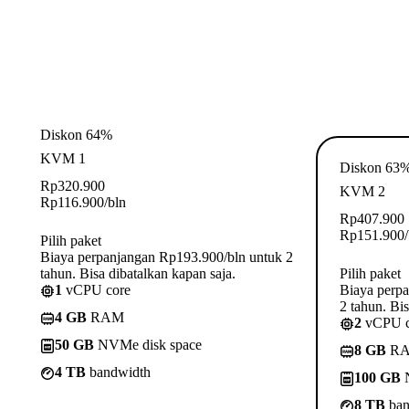
Diskon 64%
KVM 1
Diskon 63
Rp
320.900
KVM 2
Rp
116.900
/bln
Rp
407.900
Rp
151.900
Pilih paket
Biaya perpanjangan Rp193.900/bln untuk 2
tahun. Bisa dibatalkan kapan saja.
Pilih paket
1
vCPU core
Biaya perp
2 tahun. Bis
4 GB
RAM
2
vCPU c
50 GB
NVMe disk space
8 GB
R
4 TB
bandwidth
100 GB
N
8 TB
ban