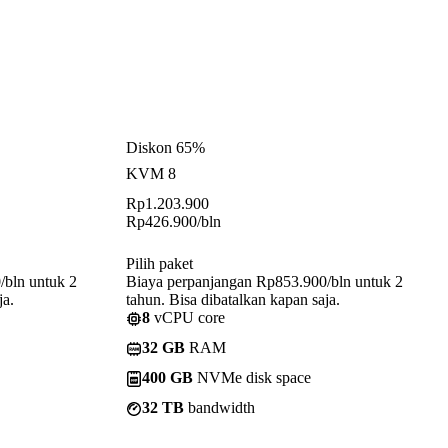
Diskon 65%
KVM 8
Rp
1.203.900
Rp
426.900
/bln
Pilih paket
/bln untuk 2
Biaya perpanjangan Rp853.900/bln untuk 2
ja.
tahun. Bisa dibatalkan kapan saja.
8
vCPU core
32 GB
RAM
400 GB
NVMe disk space
32 TB
bandwidth