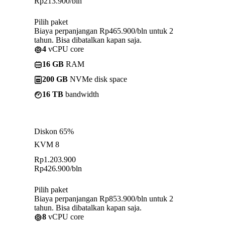
Rp
213.900
/bln
Pilih paket
Biaya perpanjangan Rp465.900/bln untuk 2
tahun. Bisa dibatalkan kapan saja.
4
vCPU core
16 GB
RAM
200 GB
NVMe disk space
16 TB
bandwidth
Diskon 65%
KVM 8
Rp
1.203.900
Rp
426.900
/bln
Pilih paket
Biaya perpanjangan Rp853.900/bln untuk 2
tahun. Bisa dibatalkan kapan saja.
8
vCPU core