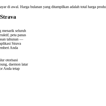
bayar di awal. Harga bulanan yang ditampilkan adalah total harga produk
 Strava
ng menarik seluruh
raktif, peta panas
lasan tahunan —
aplikasi Strava
memberi Anda
ur otorisasi
bung, daemon latar
or Anda tetap