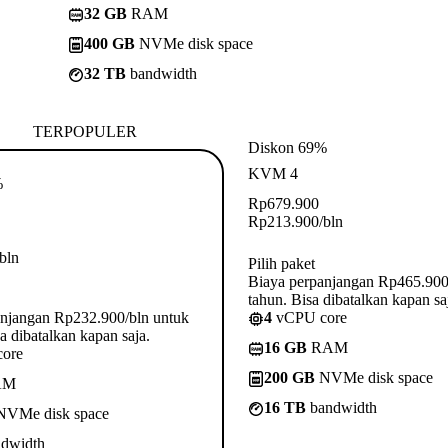
32 GB
RAM
400 GB
NVMe disk space
32 TB
bandwidth
TERPOPULER
Diskon 69%
KVM 4
%
Rp
679.900
Rp
213.900
/bln
/bln
Pilih paket
Biaya perpanjangan Rp465.900
tahun. Bisa dibatalkan kapan sa
anjangan Rp232.900/bln untuk
4
vCPU core
a dibatalkan kapan saja.
16 GB
RAM
ore
200 GB
NVMe disk space
AM
16 TB
bandwidth
VMe disk space
dwidth