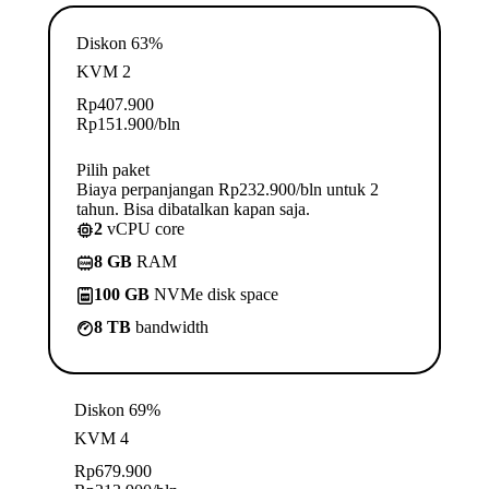
Diskon 63%
KVM 2
Rp
407.900
Rp
151.900
/bln
Pilih paket
Biaya perpanjangan Rp232.900/bln untuk 2
tahun. Bisa dibatalkan kapan saja.
2
vCPU core
8 GB
RAM
100 GB
NVMe disk space
8 TB
bandwidth
Diskon 69%
KVM 4
Rp
679.900