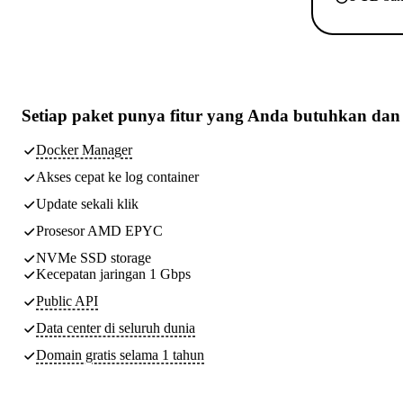
Setiap paket punya
fitur yang Anda butuhkan
dan 
Docker Manager
Akses cepat ke log container
Update sekali klik
Prosesor AMD EPYC
NVMe SSD storage
Kecepatan jaringan 1 Gbps
Public API
Data center di seluruh dunia
Domain gratis selama 1 tahun