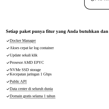
Setiap paket punya
fitur yang Anda butuhkan
dan 
Docker Manager
Akses cepat ke log container
Update sekali klik
Prosesor AMD EPYC
NVMe SSD storage
Kecepatan jaringan 1 Gbps
Public API
Data center di seluruh dunia
Domain gratis selama 1 tahun