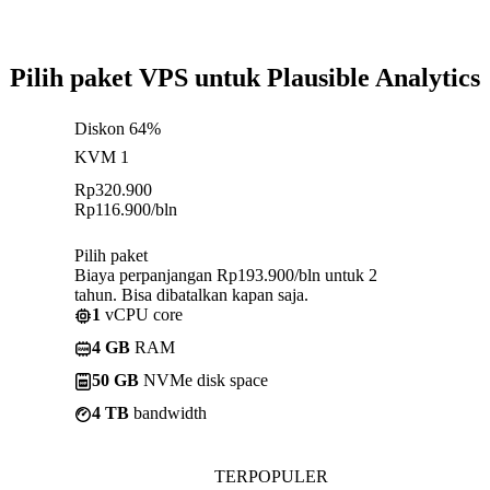
Pilih paket VPS untuk Plausible Analytics
Diskon 64%
KVM 1
Rp
320.900
Rp
116.900
/bln
Pilih paket
Biaya perpanjangan Rp193.900/bln untuk 2
tahun. Bisa dibatalkan kapan saja.
1
vCPU core
4 GB
RAM
50 GB
NVMe disk space
4 TB
bandwidth
TERPOPULER