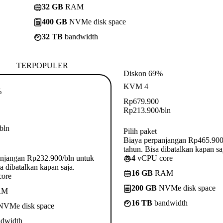
32 GB
RAM
400 GB
NVMe disk space
32 TB
bandwidth
TERPOPULER
Diskon 69%
KVM 4
%
Rp
679.900
Rp
213.900
/bln
/bln
Pilih paket
Biaya perpanjangan Rp465.900
tahun. Bisa dibatalkan kapan sa
anjangan Rp232.900/bln untuk
4
vCPU core
a dibatalkan kapan saja.
16 GB
RAM
ore
200 GB
NVMe disk space
AM
16 TB
bandwidth
VMe disk space
dwidth