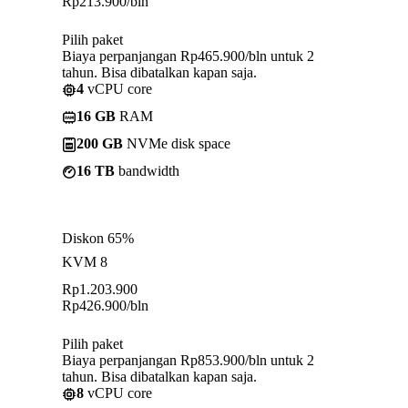
Rp
213.900
/bln
Pilih paket
Biaya perpanjangan Rp465.900/bln untuk 2
tahun. Bisa dibatalkan kapan saja.
4
vCPU core
16 GB
RAM
200 GB
NVMe disk space
16 TB
bandwidth
Diskon 65%
KVM 8
Rp
1.203.900
Rp
426.900
/bln
Pilih paket
Biaya perpanjangan Rp853.900/bln untuk 2
tahun. Bisa dibatalkan kapan saja.
8
vCPU core