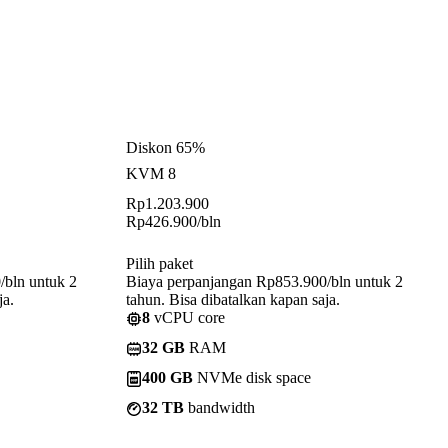
Diskon 65%
KVM 8
Rp
1.203.900
Rp
426.900
/bln
Pilih paket
/bln untuk 2
Biaya perpanjangan Rp853.900/bln untuk 2
ja.
tahun. Bisa dibatalkan kapan saja.
8
vCPU core
32 GB
RAM
400 GB
NVMe disk space
32 TB
bandwidth