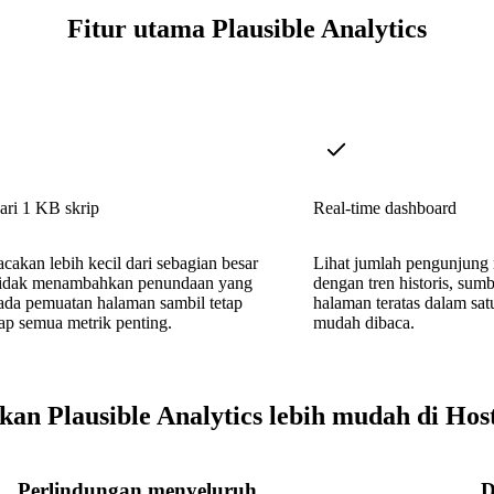
Fitur utama Plausible Analytics
ari 1 KB skrip
Real-time dashboard
acakan lebih kecil dari sebagian besar
Lihat jumlah pengunjung 
tidak menambahkan penundaan yang
dengan tren historis, sumbe
ada pemuatan halaman sambil tetap
halaman teratas dalam sa
p semua metrik penting.
mudah dibaca.
kan Plausible Analytics lebih mudah di Hos
Perlindungan menyeluruh
D