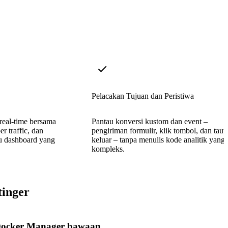
Pelacakan Tujuan dan Peristiwa
real-time bersama
Pantau konversi kustom dan event –
r traffic, dan
pengiriman formulir, klik tombol, dan taut
tu dashboard yang
keluar – tanpa menulis kode analitik yang
kompleks.
tinger
ocker Manager bawaan