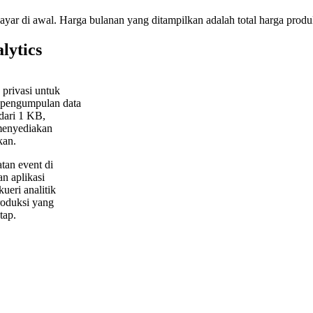
bayar di awal. Harga bulanan yang ditampilkan adalah total harga produk
lytics
 privasi untuk
, pengumpulan data
 dari 1 KB,
menyediakan
kan.
tan event di
n aplikasi
eri analitik
roduksi yang
tap.