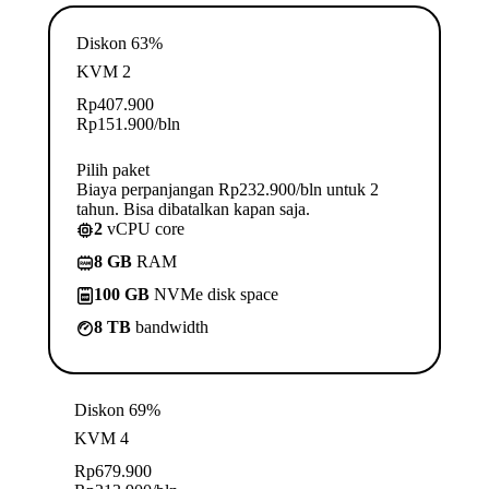
Diskon 63%
KVM 2
Rp
407.900
Rp
151.900
/bln
Pilih paket
Biaya perpanjangan Rp232.900/bln untuk 2
tahun. Bisa dibatalkan kapan saja.
2
vCPU core
8 GB
RAM
100 GB
NVMe disk space
8 TB
bandwidth
Diskon 69%
KVM 4
Rp
679.900