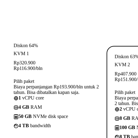
Diskon 64%
KVM 1
Diskon 63
Rp
320.900
KVM 2
Rp
116.900
/bln
Rp
407.900
Rp
151.900
Pilih paket
Biaya perpanjangan Rp193.900/bln untuk 2
tahun. Bisa dibatalkan kapan saja.
Pilih paket
1
vCPU core
Biaya perp
2 tahun. Bis
4 GB
RAM
2
vCPU c
50 GB
NVMe disk space
8 GB
R
4 TB
bandwidth
100 GB
N
8 TB
ban