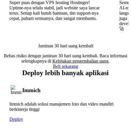
Super puas dengan VPS hosting Hostinger!
Semua
Uptime-nya selalu stabil, jadi website saya lancar
AI-nya
terus. Setiap kali butuh bantuan, tim support-nya
langs
cepat, paham semuanya, dan sangat membantu.
juga j
develo
🚀
Jaminan 30 hari uang kembali
Bebas risiko dengan jaminan 30 hari uang kembali. Baca informasi
selengkapnya di
Kebijakan pengembalian uang
.
Beli sekarang
Deploy lebih banyak aplikasi
Immich
Immich adalah solusi manajemen foto dan video mandiri
berkinerja tinggi
Deploy