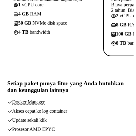
1
vCPU core
Biaya perpa
2 tahun. Bisa
4 GB
RAM
2
vCPU c
50 GB
NVMe disk space
8 GB
RA
4 TB
bandwidth
100 GB
N
8 TB
band
Setiap paket punya
fitur yang Anda butuhkan
dan keunggulan lainnya
Docker Manager
Akses cepat ke log container
Update sekali klik
Prosesor AMD EPYC