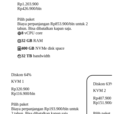
Rp
1.203.900
Rp
426.900
/bln
Pilih paket
Biaya perpanjangan Rp853.900/bln untuk 2
tahun. Bisa dibatalkan kapan saja.
8
vCPU core
32 GB
RAM
400 GB
NVMe disk space
32 TB
bandwidth
Diskon 64%
KVM 1
Diskon 63%
Rp
320.900
KVM 2
Rp
116.900
/bln
Rp
407.900
Rp
151.900
/
Pilih paket
Biaya perpanjangan Rp193.900/bln untuk
2 tahun. Bisa dibatalkan kapan saja.
Pilih paket