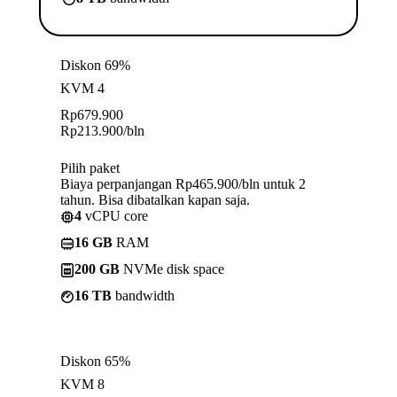
Diskon 69%
KVM 4
Rp
679.900
Rp
213.900
/bln
Pilih paket
Biaya perpanjangan Rp465.900/bln untuk 2
tahun. Bisa dibatalkan kapan saja.
4
vCPU core
16 GB
RAM
200 GB
NVMe disk space
16 TB
bandwidth
Diskon 65%
KVM 8