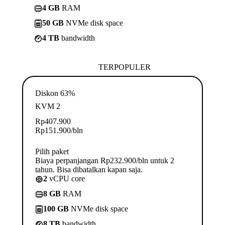
4 GB
RAM
50 GB
NVMe disk space
4 TB
bandwidth
TERPOPULER
Diskon 63%
KVM 2
Rp
407.900
Rp
151.900
/bln
Pilih paket
Biaya perpanjangan Rp232.900/bln untuk 2
tahun. Bisa dibatalkan kapan saja.
2
vCPU core
8 GB
RAM
100 GB
NVMe disk space
8 TB
bandwidth