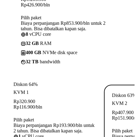
Rp
426.900
/bln
Pilih paket
Biaya perpanjangan Rp853.900/bln untuk 2
tahun. Bisa dibatalkan kapan saja.
8
vCPU core
32 GB
RAM
400 GB
NVMe disk space
32 TB
bandwidth
Diskon 64%
KVM 1
Diskon 63%
Rp
320.900
KVM 2
Rp
116.900
/bln
Rp
407.900
Rp
151.900
/
Pilih paket
Biaya perpanjangan Rp193.900/bln untuk
2 tahun. Bisa dibatalkan kapan saja.
Pilih paket
1
vCPU core
Biaya perpa