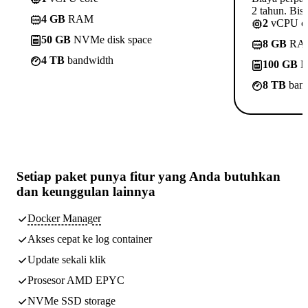
2 tahun. Bisa
4 GB
RAM
2
vCPU c
50 GB
NVMe disk space
8 GB
RA
4 TB
bandwidth
100 GB
N
8 TB
band
Setiap paket punya
fitur yang Anda butuhkan
dan keunggulan lainnya
Docker Manager
Akses cepat ke log container
Update sekali klik
Prosesor AMD EPYC
NVMe SSD storage