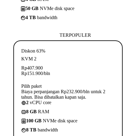
50 GB
NVMe disk space
4 TB
bandwidth
TERPOPULER
Diskon 63%
KVM 2
Rp
407.900
Rp
151.900
/bln
Pilih paket
Biaya perpanjangan Rp232.900/bln untuk 2
tahun. Bisa dibatalkan kapan saja.
2
vCPU core
8 GB
RAM
100 GB
NVMe disk space
8 TB
bandwidth