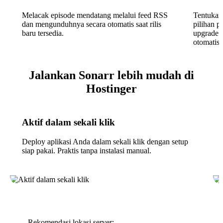
Melacak episode mendatang melalui feed RSS
Tentukan 
dan mengunduhnya secara otomatis saat rilis
pilihan p
baru tersedia.
upgrade k
otomatis s
Jalankan Sonarr lebih mudah di
Hostinger
Aktif dalam sekali klik
Deploy aplikasi Anda dalam sekali klik dengan setup
siap pakai. Praktis tanpa instalasi manual.
Rekomendasi lokasi server: