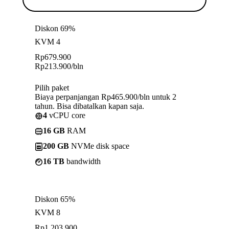
Diskon 69%
KVM 4
Rp
679.900
Rp
213.900
/bln
Pilih paket
Biaya perpanjangan Rp465.900/bln untuk 2
tahun. Bisa dibatalkan kapan saja.
4
vCPU core
16 GB
RAM
200 GB
NVMe disk space
16 TB
bandwidth
Diskon 65%
KVM 8
Rp
1.203.900