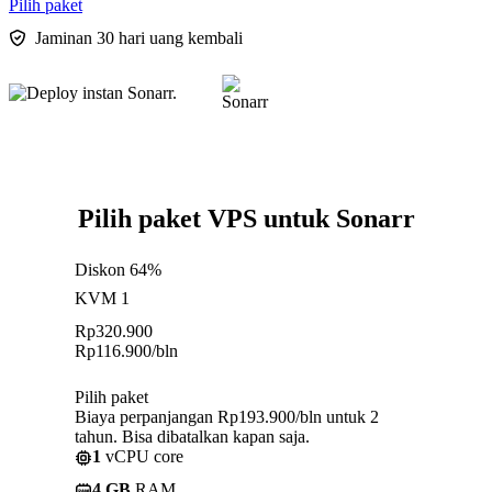
Pilih paket
Jaminan 30 hari uang kembali
Pilih paket VPS untuk Sonarr
Diskon 64%
KVM 1
Rp
320.900
Rp
116.900
/bln
Pilih paket
Biaya perpanjangan Rp193.900/bln untuk 2
tahun. Bisa dibatalkan kapan saja.
1
vCPU core
4 GB
RAM