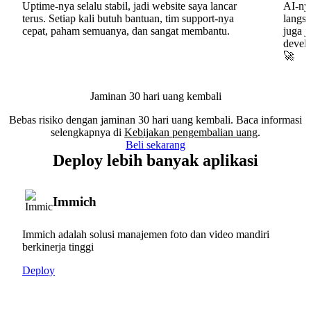
Uptime-nya selalu stabil, jadi website saya lancar
AI-nya
terus. Setiap kali butuh bantuan, tim support-nya
langs
cepat, paham semuanya, dan sangat membantu.
juga j
develo
🚀
Jaminan 30 hari uang kembali
Bebas risiko dengan jaminan 30 hari uang kembali. Baca informasi
selengkapnya di
Kebijakan pengembalian uang
.
Beli sekarang
Deploy lebih banyak aplikasi
Immich
Immich adalah solusi manajemen foto dan video mandiri
berkinerja tinggi
Deploy