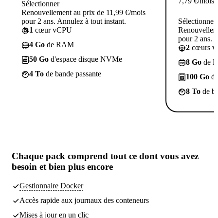
7,79
€
/mois
Sélectionner
Renouvellement au prix de 11,99 €/mois
pour 2 ans. Annulez à tout instant.
Sélectionner
1
cœur vCPU
Renouvelleme
pour 2 ans. A
4 Go
de RAM
2
cœurs 
50 Go
d'espace disque NVMe
8 Go
de 
4 To
de bande passante
100 Go
d'
8 To
de ba
Chaque pack comprend
tout ce dont vous avez
besoin
et bien plus encore
Gestionnaire Docker
Accès rapide aux journaux des conteneurs
Mises à jour en un clic