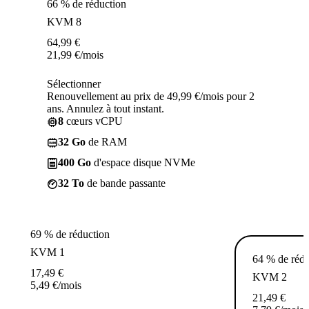
66 % de réduction
KVM 8
64,99
€
21,99
€
/mois
Sélectionner
Renouvellement au prix de 49,99 €/mois pour 2
ans. Annulez à tout instant.
8
cœurs vCPU
32 Go
de RAM
400 Go
d'espace disque NVMe
32 To
de bande passante
69 % de réduction
KVM 1
64 % de rédu
17,49
€
KVM 2
5,49
€
/mois
21,49
€