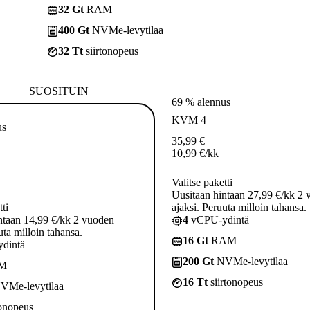
32 Gt
RAM
400 Gt
NVMe-levytilaa
32 Tt
siirtonopeus
SUOSITUIN
69 % alennus
KVM 4
us
35,99
€
10,99
€
/kk
Valitse paketti
Uusitaan hintaan 27,99 €/kk 2
tti
ajaksi. Peruuta milloin tahansa.
ntaan 14,99 €/kk 2 vuoden
4
vCPU-ydintä
uta milloin tahansa.
16 Gt
RAM
dintä
200 Gt
NVMe-levytilaa
M
16 Tt
siirtonopeus
VMe-levytilaa
tonopeus