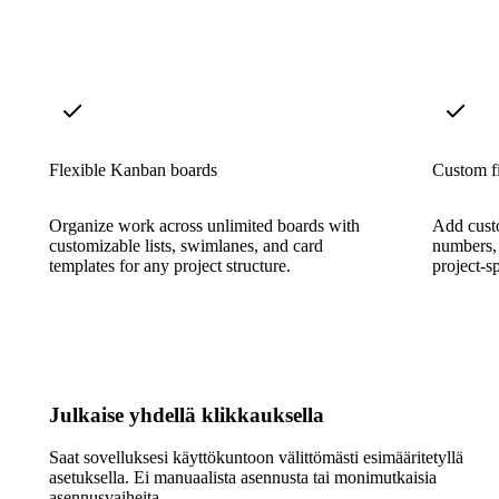
Flexible Kanban boards
Custom f
Organize work across unlimited boards with
Add custo
customizable lists, swimlanes, and card
numbers, 
templates for any project structure.
project-s
Julkaise yhdellä klikkauksella
Saat sovelluksesi käyttökuntoon välittömästi esimääritetyllä
asetuksella. Ei manuaalista asennusta tai monimutkaisia
asennusvaiheita.