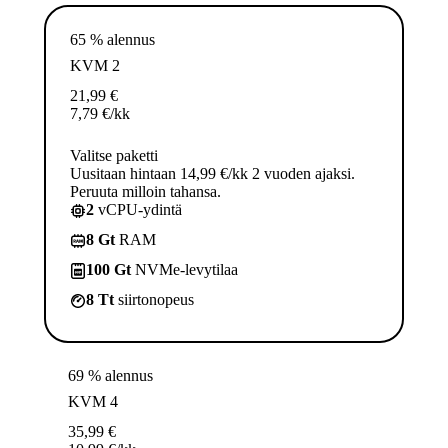
65 % alennus
KVM 2
21,99
€
7,79
€
/kk
Valitse paketti
Uusitaan hintaan 14,99 €/kk 2 vuoden ajaksi.
Peruuta milloin tahansa.
2
vCPU-ydintä
8 Gt
RAM
100 Gt
NVMe-levytilaa
8 Tt
siirtonopeus
69 % alennus
KVM 4
35,99
€