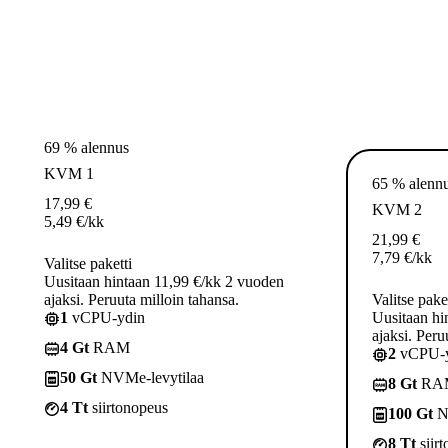
69 % alennus
KVM 1
65 % alenn
17,99
€
KVM 2
5,49
€
/kk
21,99
€
7,79
€
/kk
Valitse paketti
Uusitaan hintaan 11,99 €/kk 2 vuoden
ajaksi. Peruuta milloin tahansa.
Valitse pake
1
vCPU-ydin
Uusitaan hi
ajaksi. Peru
4 Gt
RAM
2
vCPU-y
50 Gt
NVMe-levytilaa
8 Gt
RA
4 Tt
siirtonopeus
100 Gt
N
8 Tt
siir