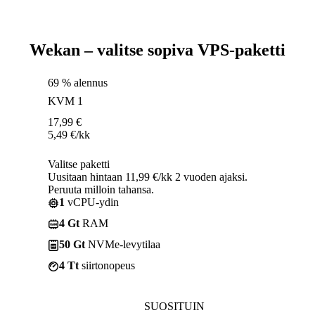
Wekan – valitse sopiva VPS-paketti
69 % alennus
KVM 1
17,99
€
5,49
€
/kk
Valitse paketti
Uusitaan hintaan 11,99 €/kk 2 vuoden ajaksi.
Peruuta milloin tahansa.
1
vCPU-ydin
4 Gt
RAM
50 Gt
NVMe-levytilaa
4 Tt
siirtonopeus
SUOSITUIN