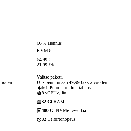
66 % alennus
KVM 8
64,99
€
21,99
€
/kk
Valitse paketti
 vuoden
Uusitaan hintaan 49,99 €/kk 2 vuoden
ajaksi. Peruuta milloin tahansa.
8
vCPU-ydintä
32 Gt
RAM
400 Gt
NVMe-levytilaa
32 Tt
siirtonopeus