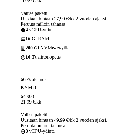
10,99
€
/kk
Valitse paketti
Uusitaan hintaan 27,99 €/kk 2 vuoden ajaksi.
Peruuta milloin tahansa.
4
vCPU-ydintä
16 Gt
RAM
200 Gt
NVMe-levytilaa
16 Tt
siirtonopeus
66 % alennus
KVM 8
64,99
€
21,99
€
/kk
Valitse paketti
Uusitaan hintaan 49,99 €/kk 2 vuoden ajaksi.
Peruuta milloin tahansa.
8
vCPU-ydintä