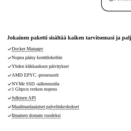
Jokainen paketti sisältää
kaiken tarvitsemasi
ja pal
Docker Manager
Nopea pääsy konttilokeihin
Yhden klikkauksen päivitykset
AMD EPYC -prosessorit
NVMe SSD -tallennustila
1 Gbps:n verkon nopeus
Julkinen API
Maailmanlaajuiset palvelinkeskukset
Ilmainen domain vuodeksi