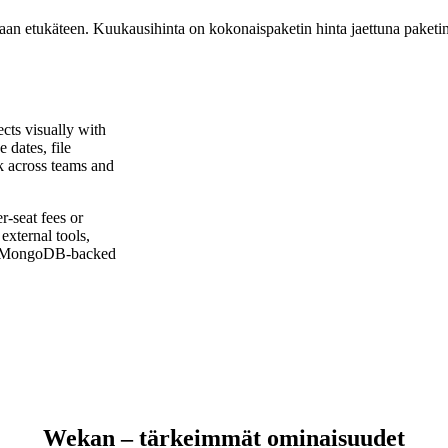
aan etukäteen. Kuukausihinta on kokonaispaketin hinta jaettuna paketi
cts visually with
e dates, file
k across teams and
r-seat fees or
xternal tools,
and MongoDB-backed
Wekan – tärkeimmät ominaisuudet