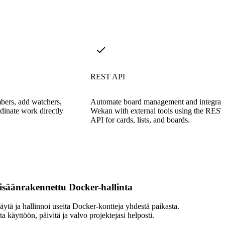
REST API
bers, add watchers,
Automate board management and integrat
dinate work directly
Wekan with external tools using the RES
API for cards, lists, and boards.
isäänrakennettu Docker-hallinta
äytä ja hallinnoi useita Docker-kontteja yhdestä paikasta.
ta käyttöön, päivitä ja valvo projektejasi helposti.