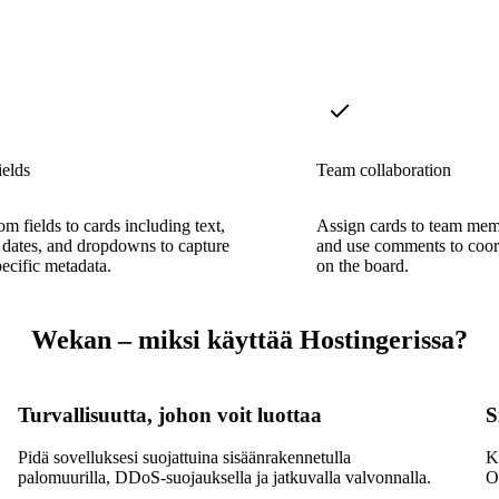
ields
Team collaboration
m fields to cards including text,
Assign cards to team mem
dates, and dropdowns to capture
and use comments to coor
pecific metadata.
on the board.
Wekan – miksi käyttää Hostingerissa?
Turvallisuutta, johon voit luottaa
S
Pidä sovelluksesi suojattuina sisäänrakennetulla
K
palomuurilla, DDoS-suojauksella ja jatkuvalla valvonnalla.
O