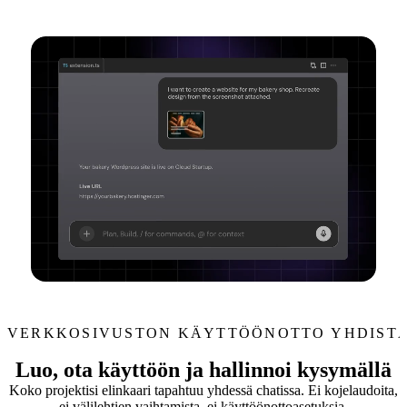
VERKKOSIVUSTON KÄYTTÖÖNOTTO
YHDIST
Luo, ota käyttöön ja hallinnoi kysymällä
Koko projektisi elinkaari tapahtuu yhdessä chatissa. Ei kojelaudoita,
ei välilehtien vaihtamista, ei käyttöönottoasetuksia.