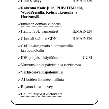
Liitin sisältyy
ILMAINEN
Rakenna Node.js:llä, PHP/HTML:llä,
WordPressillä, Kotisivukoneella ja
Horizonsilla
Ilmainen domain vuodeksi
Hallitut SSL-varmenteet
ILMAINEN
Globaali sisäinen CDN
ILMAINEN
GitHub-integraatio automaattisilla
käyttöönotoilla
IDE-pohjaiset käyttöönotot
UUSI
Varmuuskopiot päivittäin ja tarvittaessa
Verkkosovelluspalomuuri
AI-bottien liikenteenhallinta
Rajaton kaistanleveys
Hallittu MySQL-tietokanta