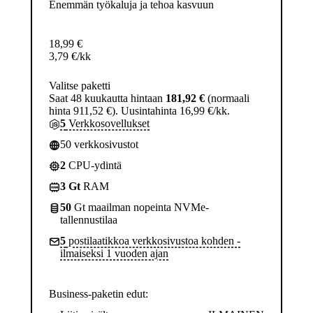
Enemmän työkaluja ja tehoa kasvuun
18,99
€
3,79
€
/kk
Valitse paketti
Saat 48 kuukautta hintaan
181,92 €
(normaali
hinta 911,52 €). Uusintahinta 16,99 €/kk.
5
Verkkosovellukset
50 verkkosivustot
2
CPU-ydintä
3 Gt
RAM
50
Gt maailman nopeinta NVMe-
tallennustilaa
5
postilaatikkoa verkkosivustoa kohden -
ilmaiseksi 1 vuoden ajan
Business-paketin edut: