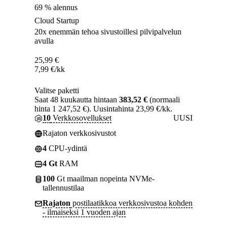
69 % alennus
Cloud Startup
20x enemmän tehoa sivustoillesi pilvipalvelun
avulla
25,99
€
7,99
€
/kk
Valitse paketti
Saat 48 kuukautta hintaan
383,52 €
(normaali
hinta 1 247,52 €). Uusintahinta 23,99 €/kk.
10
Verkkosovellukset
UUSI
Rajaton verkkosivustot
4
CPU-ydintä
4 Gt
RAM
100
Gt maailman nopeinta NVMe-
tallennustilaa
Rajaton
postilaatikkoa verkkosivustoa kohden
- ilmaiseksi 1 vuoden ajan