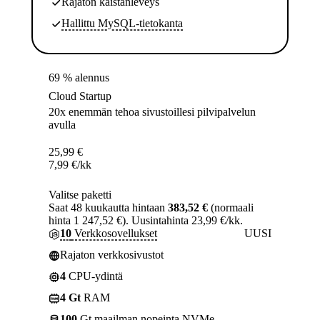
Rajaton kaistanleveys
Hallittu MySQL-tietokanta
69 % alennus
Cloud Startup
20x enemmän tehoa sivustoillesi pilvipalvelun
avulla
25,99
€
7,99
€
/kk
Valitse paketti
Saat 48 kuukautta hintaan
383,52 €
(normaali
hinta 1 247,52 €). Uusintahinta 23,99 €/kk.
10
Verkkosovellukset
UUSI
Rajaton verkkosivustot
4
CPU-ydintä
4 Gt
RAM
100
Gt maailman nopeinta NVMe-