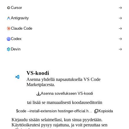
Cursor
Antigravity
Claude Code
Codex
Devin
VS-koodi
Asenna yhdellä napsautuksella VS Code
Marketplacesta.
Asenna sovellukseen VS-koodi
tai lisää se manuaalisesti koodauseditoriin
$
code --install-extension hostinger-official.hostinger-connector
Kopioida
Kirjaudu sisään selaimellasi, kun sinua pyydetään.
Käyttöoikeutesi pysyy rajattuna, ja voit peruuttaa sen