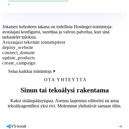
›
Jokaisen kehotteen takana on todellisia
Hostinger-toimintoja
:
avustajasi konfiguroi, suorittaa ja valvoo palvelua, kun sinä
tarkastelet tuloksia.
Avustajasi tekemät toimenpiteet
deploy_website
connect_domain
update_products
create_campaign
Selaa kaikkia toimintoja
OTA YHTEYTTÄ
Sinun tai tekoälysi rakentama
Kaksi sisäänpääsytapaa. Asenna laajennus editoriisi tai anna
tekoälyagentillesi yksi rivi. Molemmat yhdistävät samaan tiliin.
VS-koodi