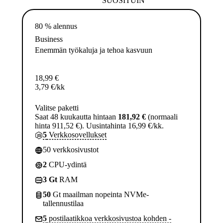
SUOSITUIN
80 % alennus
Business
Enemmän työkaluja ja tehoa kasvuun
18,99
€
3,79
€
/kk
Valitse paketti
Saat 48 kuukautta hintaan
181,92 €
(normaali
hinta 911,52 €). Uusintahinta 16,99 €/kk.
5
Verkkosovellukset
50 verkkosivustot
2
CPU-ydintä
3 Gt
RAM
50
Gt maailman nopeinta NVMe-
tallennustilaa
5
postilaatikkoa verkkosivustoa kohden -