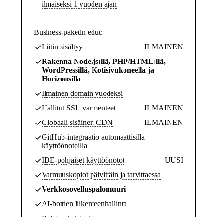
ilmaiseksi 1 vuoden ajan
Business-paketin edut:
Liitin sisältyy
ILMAINEN
Rakenna Node.js:llä, PHP/HTML:llä,
WordPressillä, Kotisivukoneella ja
Horizonsilla
Ilmainen domain vuodeksi
Hallitut SSL-varmenteet
ILMAINEN
Globaali sisäinen CDN
ILMAINEN
GitHub-integraatio automaattisilla
käyttöönotoilla
IDE-pohjaiset käyttöönotot
UUSI
Varmuuskopiot päivittäin ja tarvittaessa
Verkkosovelluspalomuuri
AI-bottien liikenteenhallinta