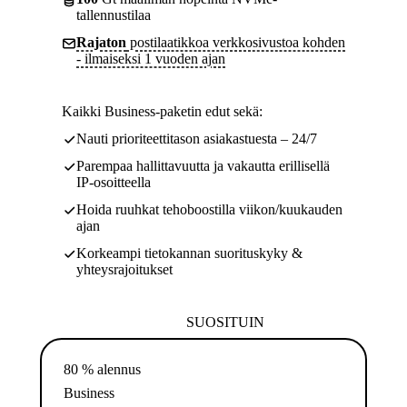
tallennustilaa
Rajaton
postilaatikkoa verkkosivustoa kohden
- ilmaiseksi 1 vuoden ajan
Kaikki Business-paketin edut sekä:
Nauti prioriteettitason asiakastuesta – 24/7
Parempaa hallittavuutta ja vakautta erillisellä
IP-osoitteella
Hoida ruuhkat tehoboostilla viikon/kuukauden
ajan
Korkeampi tietokannan suorituskyky &
yhteysrajoitukset
SUOSITUIN
80 % alennus
Business