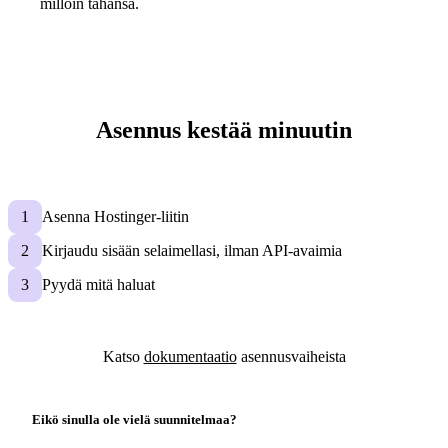
milloin tahansa.
Asennus kestää minuutin
1
Asenna
Hostinger-liitin
2
Kirjaudu sisään selaimellasi, ilman API-avaimia
3
Pyydä mitä haluat
Katso
dokumentaatio
asennusvaiheista
Eikö sinulla ole vielä suunnitelmaa?