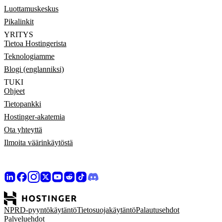
Luottamuskeskus
Pikalinkit
YRITYS
Tietoa Hostingerista
Teknologiamme
Blogi (englanniksi)
TUKI
Ohjeet
Tietopankki
Hostinger-akatemia
Ota yhteyttä
Ilmoita väärinkäytöstä
NPRD-pyyntökäytäntö
Tietosuojakäytäntö
Palautusehdot
Palveluehdot