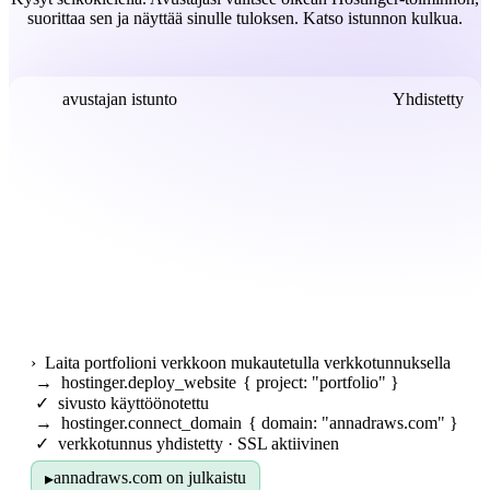
suorittaa sen ja näyttää sinulle tuloksen. Katso istunnon kulkua.
avustajan istunto
Yhdistetty
›
Laita portfolioni verkkoon mukautetulla verkkotunnuksella
→
hostinger.deploy_website
{ project: "portfolio" }
✓
sivusto käyttöönotettu
→
hostinger.connect_domain
{ domain: "annadraws.com" }
✓
verkkotunnus yhdistetty · SSL aktiivinen
annadraws.com on julkaistu
▸