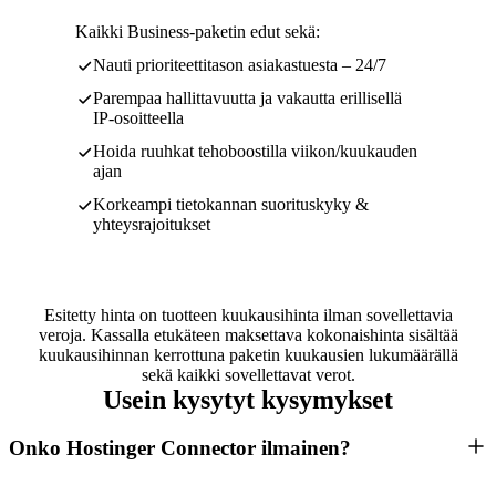
Kaikki Business-paketin edut sekä:
Nauti prioriteettitason asiakastuesta – 24/7
Parempaa hallittavuutta ja vakautta erillisellä
IP-osoitteella
Hoida ruuhkat tehoboostilla viikon/kuukauden
ajan
Korkeampi tietokannan suorituskyky &
yhteysrajoitukset
Esitetty hinta on tuotteen kuukausihinta ilman sovellettavia
veroja. Kassalla etukäteen maksettava kokonaishinta sisältää
kuukausihinnan kerrottuna paketin kuukausien lukumäärällä
sekä kaikki sovellettavat verot.
Usein kysytyt kysymykset
Onko Hostinger Connector ilmainen?