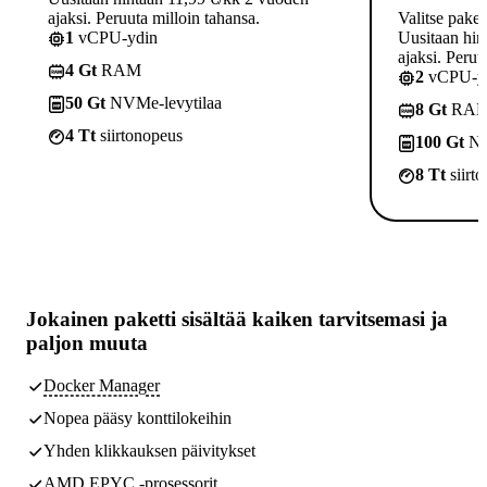
ajaksi. Peruuta milloin tahansa.
Valitse paket
1
vCPU-ydin
Uusitaan hin
ajaksi. Peruu
4 Gt
RAM
2
vCPU-yd
50 Gt
NVMe-levytilaa
8 Gt
RA
4 Tt
siirtonopeus
100 Gt
NV
8 Tt
siirt
Jokainen paketti sisältää
kaiken tarvitsemasi
ja
paljon muuta
Docker Manager
Nopea pääsy konttilokeihin
Yhden klikkauksen päivitykset
AMD EPYC -prosessorit