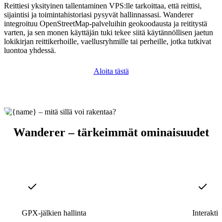
Reittiesi yksityinen tallentaminen VPS:lle tarkoittaa, että reittisi,
sijaintisi ja toimintahistoriasi pysyvät hallinnassasi. Wanderer
integroituu OpenStreetMap-palveluihin geokoodausta ja reititystä
varten, ja sen monen käyttäjän tuki tekee siitä käytännöllisen jaetun
lokikirjan reittikerhoille, vaellusryhmille tai perheille, jotka tutkivat
luontoa yhdessä.
Aloita tästä
Wanderer – tärkeimmät ominaisuudet
GPX-jälkien hallinta
Interaktiiv