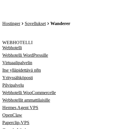
Hostinger
Sovellukset
Wanderer
WEBHOTELLI
Webhotelli
Webhotelli WordPressille
Virtuaalipalvelin
Itse ylläpidettävä n8n
Yrityssähköposti
Pilvipalvelu
Webhotelli WooCommercelle
Webhotellit ammattilaisille
Hermes Agent VPS
OpenClaw
Paperclip-VPS