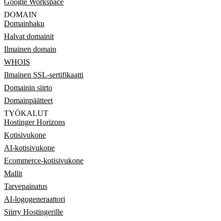
Google Workspace
DOMAIN
Domainhaku
Halvat domainit
Ilmainen domain
WHOIS
Ilmainen SSL-sertifikaatti
Domainin siirto
Domainpäätteet
TYÖKALUT
Hostinger Horizons
Kotisivukone
AI-kotisivukone
Ecommerce-kotisivukone
Mallit
Tarvepainatus
AI-logogeneraattori
Siirry Hostingerille