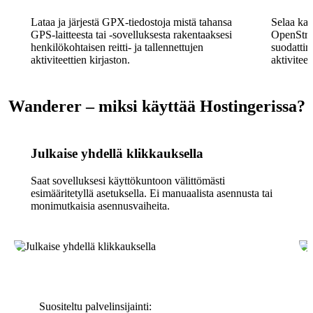
Lataa ja järjestä GPX-tiedostoja mistä tahansa
Selaa kaik
GPS-laitteesta tai -sovelluksesta rakentaaksesi
OpenStree
henkilökohtaisen reitti- ja tallennettujen
suodattim
aktiviteettien kirjaston.
aktiviteet
Wanderer – miksi käyttää Hostingerissa?
Julkaise yhdellä klikkauksella
Saat sovelluksesi käyttökuntoon välittömästi
esimääritetyllä asetuksella. Ei manuaalista asennusta tai
monimutkaisia asennusvaiheita.
Suositeltu palvelinsijainti: