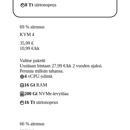
8 Tt
siirtonopeus
69 % alennus
KVM 4
35,99
€
10,99
€
/kk
Valitse paketti
Uusitaan hintaan 27,99 €/kk 2 vuoden ajaksi.
Peruuta milloin tahansa.
4
vCPU-ydintä
16 Gt
RAM
200 Gt
NVMe-levytilaa
16 Tt
siirtonopeus
66 % alennus