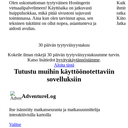
Olen uskomattoman tyytyväinen Hostingerin
Kaikki
virtuaalipalvelimeen! Käyttöaika on jatkuvasti
ihmisa
huippuluokkaa, mikä pitää sivustoni sujuvasti
ratkai
toiminnassa. Aina kun olen tarvinnut apua, sen
Kiitos
tekninen tukitiimi on ollut nopea, asiantunteva ja
Jatkak
aidosti avulias.
30 päivän tyytyväisyystakuu
Kokeile ilman riskejä 30 päivän tyytyväisyystakuumme turvin.
Katso lisätiedot
hyvityskäytännöstämme
.
Aloita tästä
Tutustu muihin käyttöönotettaviin
sovelluksiin
AdventureLog
Itse isännöity matkanseuranta ja matkasuunnittelija
interaktiivisilla kartoilla
Valitse