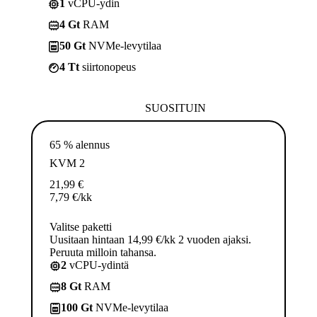
1
vCPU-ydin
4 Gt
RAM
50 Gt
NVMe-levytilaa
4 Tt
siirtonopeus
SUOSITUIN
65 % alennus
KVM 2
21,99
€
7,79
€
/kk
Valitse paketti
Uusitaan hintaan 14,99 €/kk 2 vuoden ajaksi.
Peruuta milloin tahansa.
2
vCPU-ydintä
8 Gt
RAM
100 Gt
NVMe-levytilaa