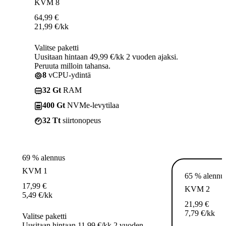
KVM 8
64,99
€
21,99
€
/kk
Valitse paketti
Uusitaan hintaan 49,99 €/kk 2 vuoden ajaksi.
Peruuta milloin tahansa.
8
vCPU-ydintä
32 Gt
RAM
400 Gt
NVMe-levytilaa
32 Tt
siirtonopeus
69 % alennus
KVM 1
65 % alennu
17,99
€
KVM 2
5,49
€
/kk
21,99
€
7,79
€
/kk
Valitse paketti
Uusitaan hintaan 11,99 €/kk 2 vuoden