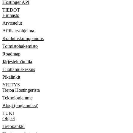
Hostinger API
TIEDOT
Hinnasto
Arvostelut
Affiliate-ohjelma
Koulutuskumppanuus
Toimistohakemisto
Roadmap
Järjestelmän tila
Luottamuskeskus
Pikalinkit
YRITYS
Tietoa Hostingerista
Teknologiamme
Blogi (englanniksi)
TUKI
Ohjeet
Tietopankki