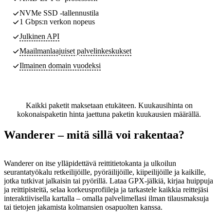
NVMe SSD -tallennustila
1 Gbps:n verkon nopeus
Julkinen API
Maailmanlaajuiset palvelinkeskukset
Ilmainen domain vuodeksi
Kaikki paketit maksetaan etukäteen. Kuukausihinta on
kokonaispaketin hinta jaettuna paketin kuukausien määrällä.
Wanderer – mitä sillä voi rakentaa?
Wanderer on itse ylläpidettävä reittitietokanta ja ulkoilun
seurantatyökalu retkeilijöille, pyöräilijöille, kiipeilijöille ja kaikille,
jotka tutkivat jalkaisin tai pyörillä. Lataa GPX-jälkiä, kirjaa huippuja
ja reittipisteitä, selaa korkeusprofiileja ja tarkastele kaikkia reittejäsi
interaktiivisella kartalla – omalla palvelimellasi ilman tilausmaksuja
tai tietojen jakamista kolmansien osapuolten kanssa.