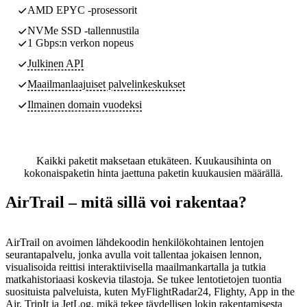
AMD EPYC -prosessorit
NVMe SSD -tallennustila
1 Gbps:n verkon nopeus
Julkinen API
Maailmanlaajuiset palvelinkeskukset
Ilmainen domain vuodeksi
Kaikki paketit maksetaan etukäteen. Kuukausihinta on
kokonaispaketin hinta jaettuna paketin kuukausien määrällä.
AirTrail – mitä sillä voi rakentaa?
AirTrail on avoimen lähdekoodin henkilökohtainen lentojen
seurantapalvelu, jonka avulla voit tallentaa jokaisen lennon,
visualisoida reittisi interaktiivisella maailmankartalla ja tutkia
matkahistoriaasi koskevia tilastoja. Se tukee lentotietojen tuontia
suosituista palveluista, kuten MyFlightRadar24, Flighty, App in the
Air, TripIt ja JetLog, mikä tekee täydellisen lokin rakentamisesta