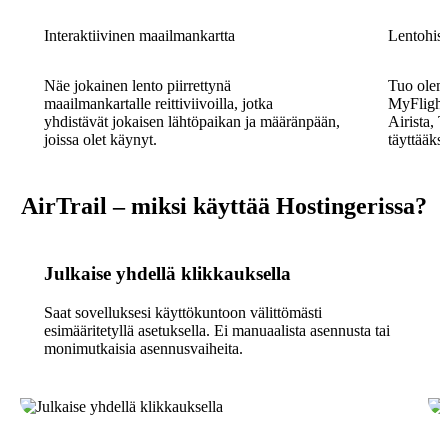
Interaktiivinen maailmankartta
Lentohist
Näe jokainen lento piirrettynä
Tuo olema
maailmankartalle reittiviivoilla, jotka
MyFlightR
yhdistävät jokaisen lähtöpaikan ja määränpään,
Airista, T
joissa olet käynyt.
täyttääkse
AirTrail – miksi käyttää Hostingerissa?
Julkaise yhdellä klikkauksella
Saat sovelluksesi käyttökuntoon välittömästi
esimääritetyllä asetuksella. Ei manuaalista asennusta tai
monimutkaisia asennusvaiheita.