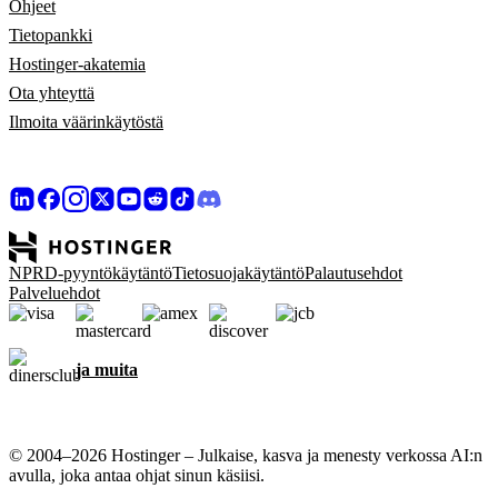
Ohjeet
Tietopankki
Hostinger-akatemia
Ota yhteyttä
Ilmoita väärinkäytöstä
NPRD-pyyntökäytäntö
Tietosuojakäytäntö
Palautusehdot
Palveluehdot
ja muita
© 2004–2026 Hostinger – Julkaise, kasva ja menesty verkossa AI:n
avulla, joka antaa ohjat sinun käsiisi.