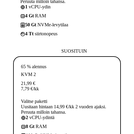
Peruuta milloin tahansa.
1
vCPU-ydin
4 Gt
RAM
50 Gt
NVMe-levytilaa
4 Tt
siirtonopeus
SUOSITUIN
65 % alennus
KVM 2
21,99
€
7,79
€
/kk
Valitse paketti
Uusitaan hintaan 14,99 €/kk 2 vuoden ajaksi.
Peruuta milloin tahansa.
2
vCPU-ydintä
8 Gt
RAM