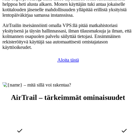
helppoa heti alusta alkaen. Monen käyttäjän tuki antaa jokaiselle
kotitalouden jäsenelle mahdollisuuden ylläpitää erillistä yksityistä
lentopäiväkirjaa samassa instanssissa.
AirTrailin itseisännöinti omalla VPS:llä pitää matkahistoriasi
yksityisenä ja täysin hallinnassasi, ilman tilausmaksuja ja ilman, että
kolmannen osapuolen palvelu säilyttää tietojasi. Ensimmäinen
rekisteröityvä käyttäjä saa automaattisesti omistajatason
käyttöoikeudet.
Aloita tästä
AirTrail – tärkeimmät ominaisuudet