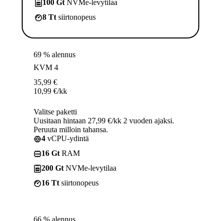
100 Gt
NVMe-levytilaa
8 Tt
siirtonopeus
69 % alennus
KVM 4
35,99
€
10,99
€
/kk
Valitse paketti
Uusitaan hintaan 27,99 €/kk 2 vuoden ajaksi.
Peruuta milloin tahansa.
4
vCPU-ydintä
16 Gt
RAM
200 Gt
NVMe-levytilaa
16 Tt
siirtonopeus
66 % alennus