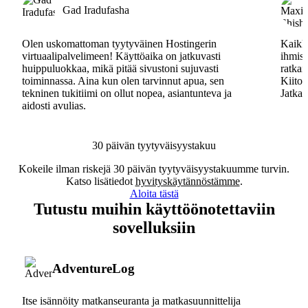
Gad Iradufasha
Olen uskomattoman tyytyväinen Hostingerin
Kaikki
virtuaalipalvelimeen! Käyttöaika on jatkuvasti
ihmisa
huippuluokkaa, mikä pitää sivustoni sujuvasti
ratkai
toiminnassa. Aina kun olen tarvinnut apua, sen
Kiitos
tekninen tukitiimi on ollut nopea, asiantunteva ja
Jatkak
aidosti avulias.
30 päivän tyytyväisyystakuu
Kokeile ilman riskejä 30 päivän tyytyväisyystakuumme turvin.
Katso lisätiedot
hyvityskäytännöstämme
.
Aloita tästä
Tutustu muihin käyttöönotettaviin
sovelluksiin
AdventureLog
Itse isännöity matkanseuranta ja matkasuunnittelija