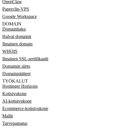
OpenClaw
Paperclip-VPS
Google Workspace
DOMAIN
Domainhaku
Halvat domainit
Ilmainen domain
WHOIS
Ilmainen SSL-sertifikaatti
Domainin siirto
Domainpäätteet
TYÖKALUT
Hostinger Horizons
Kotisivukone
AI-kotisivukone
Ecommerce-kotisivukone
Mallit
Tarvepainatus