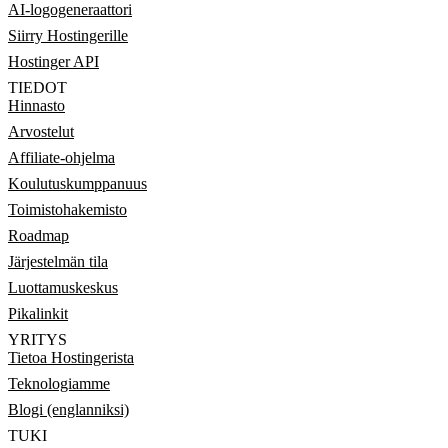
AI-logogeneraattori
Siirry Hostingerille
Hostinger API
TIEDOT
Hinnasto
Arvostelut
Affiliate-ohjelma
Koulutuskumppanuus
Toimistohakemisto
Roadmap
Järjestelmän tila
Luottamuskeskus
Pikalinkit
YRITYS
Tietoa Hostingerista
Teknologiamme
Blogi (englanniksi)
TUKI