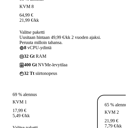
KVM 8
64,99
€
21,99
€
/kk
Valitse paketti
Uusitaan hintaan 49,99 €/kk 2 vuoden ajaksi.
Peruuta milloin tahansa.
8
vCPU-ydintä
32 Gt
RAM
400 Gt
NVMe-levytilaa
32 Tt
siirtonopeus
69 % alennus
KVM 1
65 % alennu
17,99
€
KVM 2
5,49
€
/kk
21,99
€
7,79
€
/kk
Valitse paketti