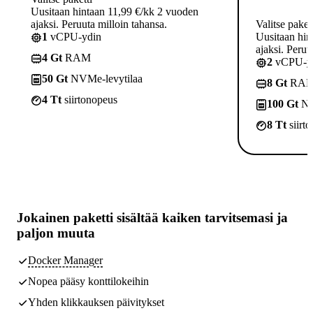
Uusitaan hintaan 11,99 €/kk 2 vuoden
ajaksi. Peruuta milloin tahansa.
Valitse paket
1
vCPU-ydin
Uusitaan hin
ajaksi. Peruu
4 Gt
RAM
2
vCPU-yd
50 Gt
NVMe-levytilaa
8 Gt
RA
4 Tt
siirtonopeus
100 Gt
NV
8 Tt
siirt
Jokainen paketti sisältää
kaiken tarvitsemasi
ja
paljon muuta
Docker Manager
Nopea pääsy konttilokeihin
Yhden klikkauksen päivitykset