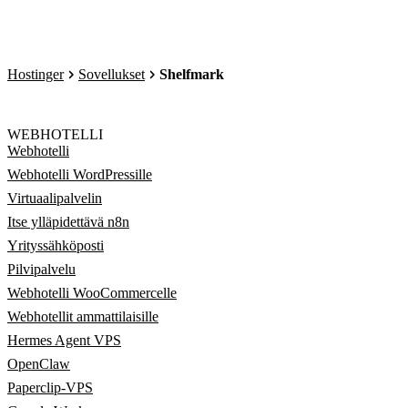
Hostinger
Sovellukset
Shelfmark
WEBHOTELLI
Webhotelli
Webhotelli WordPressille
Virtuaalipalvelin
Itse ylläpidettävä n8n
Yrityssähköposti
Pilvipalvelu
Webhotelli WooCommercelle
Webhotellit ammattilaisille
Hermes Agent VPS
OpenClaw
Paperclip-VPS