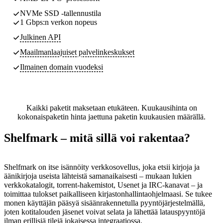
NVMe SSD -tallennustila
1 Gbps:n verkon nopeus
Julkinen API
Maailmanlaajuiset palvelinkeskukset
Ilmainen domain vuodeksi
Kaikki paketit maksetaan etukäteen. Kuukausihinta on
kokonaispaketin hinta jaettuna paketin kuukausien määrällä.
Shelfmark – mitä sillä voi rakentaa?
Shelfmark on itse isännöity verkkosovellus, joka etsii kirjoja ja
äänikirjoja useista lähteistä samanaikaisesti – mukaan lukien
verkkokatalogit, torrent-hakemistot, Usenet ja IRC-kanavat – ja
toimittaa tulokset paikalliseen kirjastonhallintaohjelmaasi. Se tukee
monen käyttäjän pääsyä sisäänrakennetulla pyyntöjärjestelmällä,
joten kotitalouden jäsenet voivat selata ja lähettää latauspyyntöjä
ilman erillisiä tilejä jokaisessa integraatiossa.