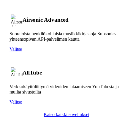
Airsonic Advanced
Suoratoista henkilökohtaisia musiikkikirjastoja Subsonic-
yhteensopivan API-palvelimen kautta
Valitse
AllTube
Verkkokäyttöliittymä videoiden lataamiseen YouTubesta ja
muilta sivustoilta
Valitse
Katso kaikki sovellukset