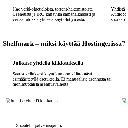
Hae verkkoluetteloista, torrent-hakemistoista,
Yhdistä C
Usenetistä ja IRC-kanavilta samanaikaisesti ja
Audiobook
vertaa tuloksia yhdestä käyttöliittymästä.
suoraan o
Shelfmark – miksi käyttää Hostingerissa?
Julkaise yhdellä klikkauksella
Saat sovelluksesi käyttökuntoon välittömästi
esimääritetyllä asetuksella. Ei manuaalista asennusta tai
monimutkaisia asennusvaiheita.
Suositeltu palvelinsijainti: