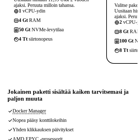
ajaksi. Peruuta milloin tahansa.
Valitse paket
1
vCPU-ydin
Uusitaan hin
ajaksi. Peruu
4 Gt
RAM
2
vCPU-yd
50 Gt
NVMe-levytilaa
8 Gt
RA
4 Tt
siirtonopeus
100 Gt
NV
8 Tt
siirt
Jokainen paketti sisältää
kaiken tarvitsemasi
ja
paljon muuta
Docker Manager
Nopea pääsy konttilokeihin
Yhden klikkauksen päivitykset
AMD EPYC -prosessorit