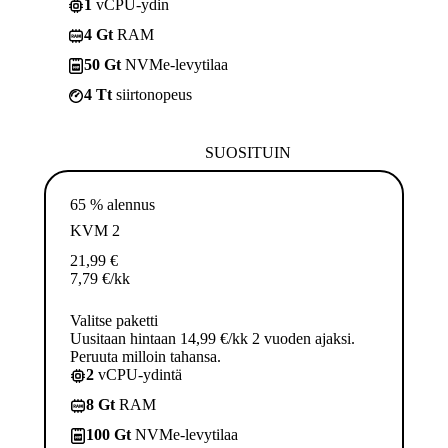
1
vCPU-ydin
4 Gt
RAM
50 Gt
NVMe-levytilaa
4 Tt
siirtonopeus
SUOSITUIN
65 % alennus
KVM 2
21,99
€
7,79
€
/kk
Valitse paketti
Uusitaan hintaan 14,99 €/kk 2 vuoden ajaksi.
Peruuta milloin tahansa.
2
vCPU-ydintä
8 Gt
RAM
100 Gt
NVMe-levytilaa