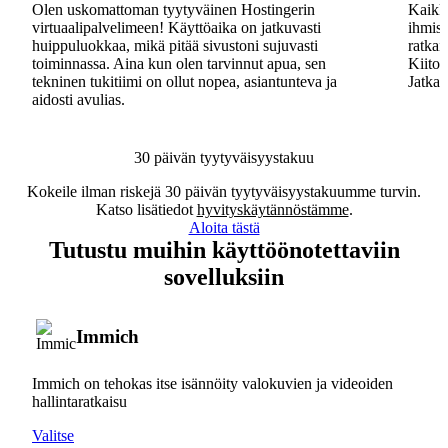
Olen uskomattoman tyytyväinen Hostingerin
Kaikki
virtuaalipalvelimeen! Käyttöaika on jatkuvasti
ihmisa
huippuluokkaa, mikä pitää sivustoni sujuvasti
ratkai
toiminnassa. Aina kun olen tarvinnut apua, sen
Kiitos
tekninen tukitiimi on ollut nopea, asiantunteva ja
Jatkak
aidosti avulias.
30 päivän tyytyväisyystakuu
Kokeile ilman riskejä 30 päivän tyytyväisyystakuumme turvin.
Katso lisätiedot
hyvityskäytännöstämme
.
Aloita tästä
Tutustu muihin käyttöönotettaviin
sovelluksiin
Immich
Immich on tehokas itse isännöity valokuvien ja videoiden
hallintaratkaisu
Valitse