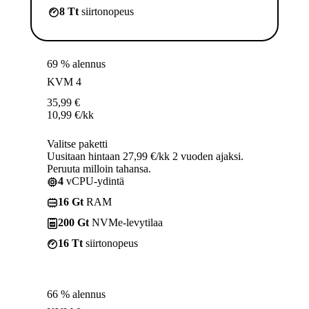
8 Tt
siirtonopeus
69 % alennus
KVM 4
35,99
€
10,99
€
/kk
Valitse paketti
Uusitaan hintaan 27,99 €/kk 2 vuoden ajaksi.
Peruuta milloin tahansa.
4
vCPU-ydintä
16 Gt
RAM
200 Gt
NVMe-levytilaa
16 Tt
siirtonopeus
66 % alennus