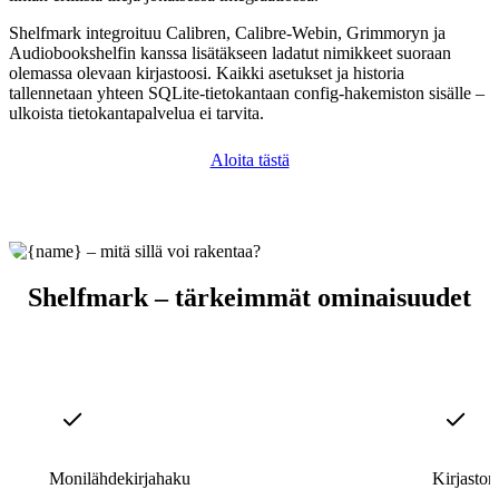
Shelfmark integroituu Calibren, Calibre-Webin, Grimmoryn ja
Audiobookshelfin kanssa lisätäkseen ladatut nimikkeet suoraan
olemassa olevaan kirjastoosi. Kaikki asetukset ja historia
tallennetaan yhteen SQLite-tietokantaan config-hakemiston sisälle –
ulkoista tietokantapalvelua ei tarvita.
Aloita tästä
Shelfmark – tärkeimmät ominaisuudet
Monilähdekirjahaku
Kirjaston