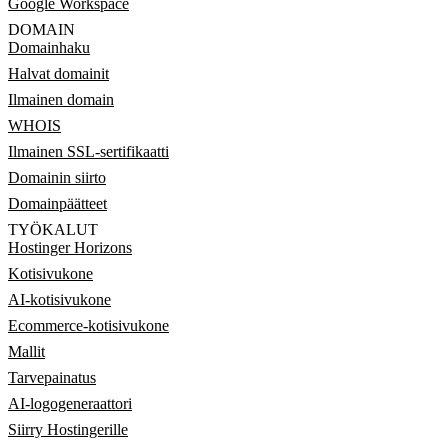
Google Workspace
DOMAIN
Domainhaku
Halvat domainit
Ilmainen domain
WHOIS
Ilmainen SSL-sertifikaatti
Domainin siirto
Domainpäätteet
TYÖKALUT
Hostinger Horizons
Kotisivukone
AI-kotisivukone
Ecommerce-kotisivukone
Mallit
Tarvepainatus
AI-logogeneraattori
Siirry Hostingerille