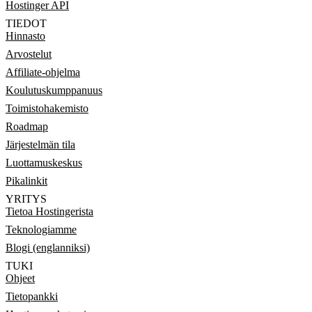
Hostinger API
TIEDOT
Hinnasto
Arvostelut
Affiliate-ohjelma
Koulutuskumppanuus
Toimistohakemisto
Roadmap
Järjestelmän tila
Luottamuskeskus
Pikalinkit
YRITYS
Tietoa Hostingerista
Teknologiamme
Blogi (englanniksi)
TUKI
Ohjeet
Tietopankki