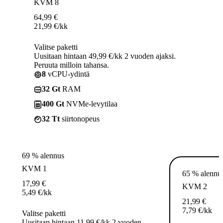
KVM 8
64,99
€
21,99
€
/kk
Valitse paketti
Uusitaan hintaan 49,99 €/kk 2 vuoden ajaksi.
Peruuta milloin tahansa.
8
vCPU-ydintä
32 Gt
RAM
400 Gt
NVMe-levytilaa
32 Tt
siirtonopeus
69 % alennus
KVM 1
65 % alennu
17,99
€
KVM 2
5,49
€
/kk
21,99
€
7,79
€
/kk
Valitse paketti
Uusitaan hintaan 11,99 €/kk 2 vuoden