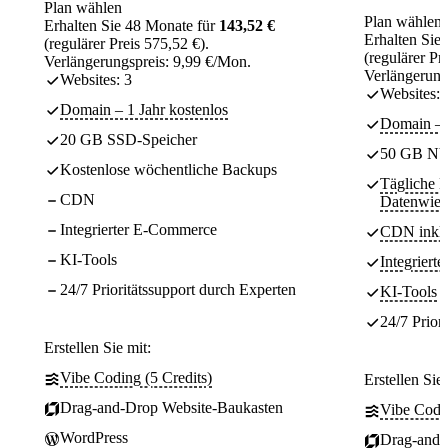
Plan wählen
Plan wählen
Erhalten Sie 48 Monate für
143,52 €
Erhalten Sie
(regulärer Preis 575,52 €).
(regulärer Pr
Verlängerungspreis: 9,99 €/Mon.
Verlängerung
Websites: 3
Websites:
Domain – 1 Jahr kostenlos
Domain – 1
20 GB SSD-Speicher
50 GB NV
Kostenlose wöchentliche Backups
Tägliche 
CDN
Datenwied
Integrierter E-Commerce
CDN inklu
KI-Tools
Integrier
24/7 Prioritätssupport durch Experten
KI-Tools
24/7 Prior
Erstellen Sie mit:
Vibe Coding (5 Credits)
Erstellen Sie 
Drag-and-Drop Website-Baukasten
Vibe Codin
WordPress
Drag-and-