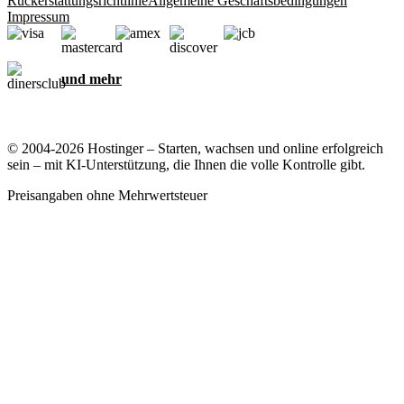
Rückerstattungsrichtlinie
Allgemeine Geschäftsbedingungen
Impressum
und mehr
© 2004-2026 Hostinger – Starten, wachsen und online erfolgreich
sein – mit KI-Unterstützung, die Ihnen die volle Kontrolle gibt.
Preisangaben ohne Mehrwertsteuer
Ihre Privatsphäre ist uns wichtig
Diese Website verwendet Cookies, die für das ordnungsgemäße
Funktionieren der Website und zum Sammeln von Daten zu Ihrer
Interaktion mit der Website sowie zu Marketingzwecken erforderlich
sind. Indem Sie diese Cookies akzeptieren, stimmen Sie der
Speicherung von Cookies auf Ihrem Gerät zu, um gezielte Werbung,
Personalisierung und Analysen durchzuführen, wie in unserer
Cookie-Richtlinie
beschrieben.