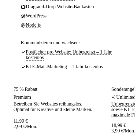
Drag-and-Drop Website-Baukasten
WordPress
Node.js
Kommunizieren und wachsen:
Postfächer pro Website: Unbegrenzt – 1 Jahr
kostenlos
KI E-Mail-Marketing – 1 Jahr kostenlos
75 % Rabatt
Sonderangebo
Premium
Unlimited
Betreiben Sie Websites reibungslos.
Unbegrenzte
Optimal für Kreative und kleine Marken.
sowie KI-Tool
maximale Flex
11,99
€
18,99
€
2,99
€
/Mon.
3,99
€
/Mon.