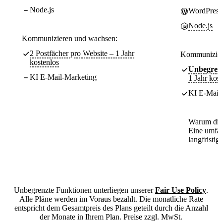
Node.js
WordPress
Node.js
Kommunizieren und wachsen:
2 Postfächer pro Website – 1 Jahr
Kommunizier
kostenlos
Unbegren
KI E-Mail-Marketing
1 Jahr kos
KI E-Mail-
Warum die
Eine umfa
langfristig
Unbegrenzte Funktionen unterliegen unserer
Fair Use Policy
.
Alle Pläne werden im Voraus bezahlt. Die monatliche Rate
entspricht dem Gesamtpreis des Plans geteilt durch die Anzahl
der Monate in Ihrem Plan. Preise zzgl. MwSt.