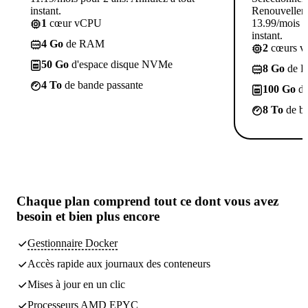
instant.
Renouvellem
1
cœur vCPU
13.99/mois p
instant.
4 Go
de RAM
2
cœurs 
50 Go
d'espace disque NVMe
8 Go
de 
4 To
de bande passante
100 Go
d'
8 To
de ba
Chaque plan comprend
tout ce dont vous avez
besoin
et bien plus encore
Gestionnaire Docker
Accès rapide aux journaux des conteneurs
Mises à jour en un clic
Processeurs AMD EPYC