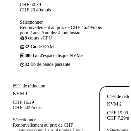
CHF
60.39
CHF
20.49
/mois
Sélectionner
Renouvellement au prix de CHF 46.49/mois
pour 2 ans. Annulez à tout instant.
8
cœurs vCPU
32 Go
de RAM
400 Go
d'espace disque NVMe
32 To
de bande passante
69% de réduction
KVM 1
64% de rédu
CHF
16.29
KVM 2
CHF
5.09
/mois
CHF
19.99
CHF
7.29
/m
Sélectionner
Renouvellement au prix de CHF
11.19/mois pour 2 ans. Annulez à tout
Sélectionner