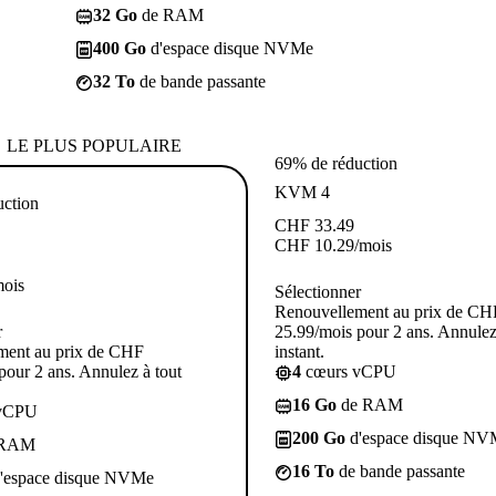
32 Go
de RAM
400 Go
d'espace disque NVMe
32 To
de bande passante
LE PLUS POPULAIRE
69% de réduction
KVM 4
uction
CHF
33.49
CHF
10.29
/mois
mois
Sélectionner
Renouvellement au prix de CH
r
25.99/mois pour 2 ans. Annulez
ment au prix de CHF
instant.
pour 2 ans. Annulez à tout
4
cœurs vCPU
16 Go
de RAM
vCPU
200 Go
d'espace disque NV
 RAM
16 To
de bande passante
'espace disque NVMe