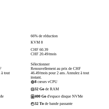
66% de réduction
KVM 8
CHF
60.39
CHF
20.49
/mois
Sélectionner
F
Renouvellement au prix de CHF
 à tout
46.49/mois pour 2 ans. Annulez à tout
instant.
8
cœurs vCPU
32 Go
de RAM
Me
400 Go
d'espace disque NVMe
32 To
de bande passante