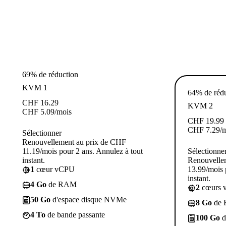
69% de réduction
KVM 1
64% de réd
CHF
16.29
KVM 2
CHF
5.09
/mois
CHF
19.99
CHF
7.29
/
Sélectionner
Renouvellement au prix de CHF
11.19/mois pour 2 ans. Annulez à tout
Sélectionne
instant.
Renouvelle
1
cœur vCPU
13.99/mois 
instant.
4 Go
de RAM
2
cœurs 
50 Go
d'espace disque NVMe
8 Go
de
4 To
de bande passante
100 Go
d