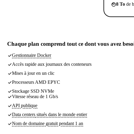
8 To
de b
Chaque plan comprend
tout ce dont vous avez beso
Gestionnaire Docker
Accès rapide aux journaux des conteneurs
Mises à jour en un clic
Processeurs AMD EPYC
Stockage SSD NVMe
Vitesse réseau de 1 Gb/s
API publique
Data centers
situés dans le monde entier
Nom de domaine gratuit pendant 1 an