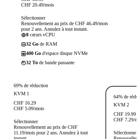
CHF
20.49
/mois
Sélectionner
Renouvellement au prix de CHF 46.49/mois
pour 2 ans. Annulez à tout instant.
8
cœurs vCPU
32 Go
de RAM
400 Go
d'espace disque NVMe
32 To
de bande passante
69% de réduction
KVM 1
64% de rédu
CHF
16.29
KVM 2
CHF
5.09
/mois
CHF
19.99
CHF
7.29
/m
Sélectionner
Renouvellement au prix de CHF
11.19/mois pour 2 ans. Annulez à tout
Sélectionner
instant.
Renouvellem