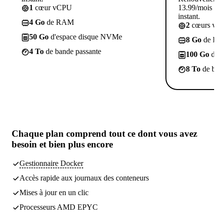
1
cœur vCPU
13.99/mois p
instant.
4 Go
de RAM
2
cœurs 
50 Go
d'espace disque NVMe
8 Go
de 
4 To
de bande passante
100 Go
d'
8 To
de ba
Chaque plan comprend
tout ce dont vous avez
besoin
et bien plus encore
Gestionnaire Docker
Accès rapide aux journaux des conteneurs
Mises à jour en un clic
Processeurs AMD EPYC