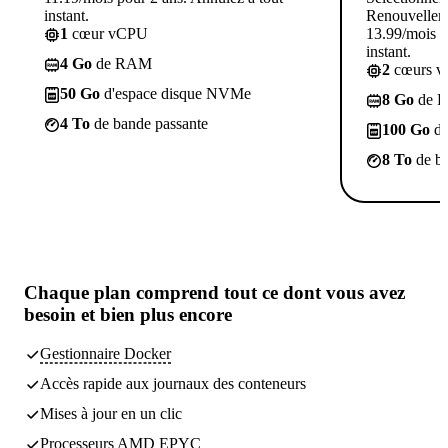
instant.
Renouvellem
1
cœur vCPU
13.99/mois p
instant.
4 Go
de RAM
2
cœurs 
50 Go
d'espace disque NVMe
8 Go
de 
4 To
de bande passante
100 Go
d'
8 To
de ba
Chaque plan comprend
tout ce dont vous avez
besoin
et bien plus encore
Gestionnaire Docker
Accès rapide aux journaux des conteneurs
Mises à jour en un clic
Processeurs AMD EPYC