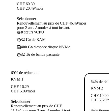
CHF
60.39
CHF
20.49
/mois
Sélectionner
Renouvellement au prix de CHF 46.49/mois
pour 2 ans. Annulez à tout instant.
8
cœurs vCPU
32 Go
de RAM
400 Go
d'espace disque NVMe
32 To
de bande passante
69% de réduction
KVM 1
64% de rédu
CHF
16.29
KVM 2
CHF
5.09
/mois
CHF
19.99
CHF
7.29
/m
Sélectionner
Renouvellement au prix de CHF
11.19/mois pour 2 ans. Annulez à tout
Sélectionner